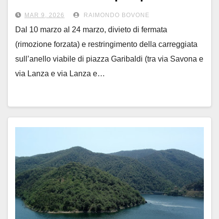
alla rete gas
MAR 9, 2026
RAIMONDO BOVONE
Dal 10 marzo al 24 marzo, divieto di fermata
(rimozione forzata) e restringimento della carreggiata
sull’anello viabile di piazza Garibaldi (tra via Savona e
via Lanza e via Lanza e…