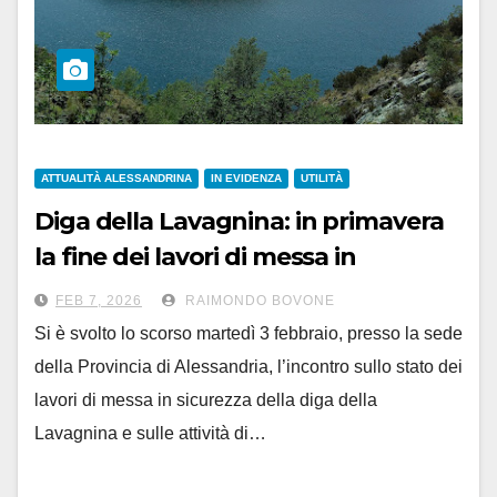
ATTUALITÀ ALESSANDRINA
IN EVIDENZA
UTILITÀ
Diga della Lavagnina: in primavera
la fine dei lavori di messa in
sicurezza del sito
FEB 7, 2026
RAIMONDO BOVONE
Si è svolto lo scorso martedì 3 febbraio, presso la sede
della Provincia di Alessandria, l’incontro sullo stato dei
lavori di messa in sicurezza della diga della
Lavagnina e sulle attività di…