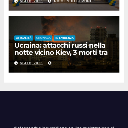
AGO 8, 2026
RAIMONDO BOVONE
ATTUALITÀ
CRONACA
IN EVIDENZA
Ucraina: attacchi russi nella
notte vicino Kiev, 3 morti tra
cui 1 bambino
AGO 8, 2026