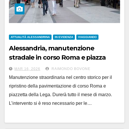
ATTUALITÀ ALESSANDRINA
IN EVIDENZA
VIAGGIANDO
Alessandria, manutenzione
stradale in corso Roma e piazza
Garibaldi fra marzo e aprile
MAR 16, 2026
RAIMONDO BOVONE
Manutenzione straordinaria nel centro storico per il
ripristino della pavimentazione di corso Roma e
piazzetta della Lega. Durerà tutto il mese di marzo.
L’intervento si è reso necessario per le…