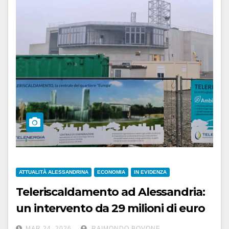
ATTUALITÀ ALESSANDRINA
ECONOMIA
IN EVIDENZA
Teleriscaldamento ad Alessandria:
un intervento da 29 milioni di euro
fino al 2027
MAR 24, 2026
RAIMONDO BOVONE