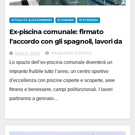
ATTUALITÀ ALESSANDRINA
ECONOMIA
IN EVIDENZA
Ex-piscina comunale: firmato
l’accordo con gli spagnoli, lavori da
gennaio ’27
MAG 5, 2026
RAIMONDO BOVONE
Lo spazio dell’ex-piscina comunale diventerà un
impianto fruibile tutto l’anno, un centro sportivo
d’eccellenza con piscine coperte e scoperte, aree
fitness e benessere, campi polifunzionali. I lavori
partiranno a gennaio…