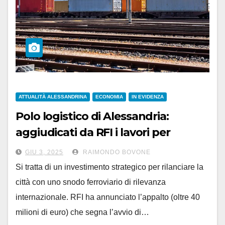
ATTUALITÀ ALESSANDRINA
ECONOMIA
IN EVIDENZA
Polo logistico di Alessandria:
aggiudicati da RFI i lavori per
rinnovare lo ‘scalo-merci’
GIU 3, 2025
RAIMONDO BOVONE
Si tratta di un investimento strategico per rilanciare la
città con uno snodo ferroviario di rilevanza
internazionale. RFI ha annunciato l’appalto (oltre 40
milioni di euro) che segna l’avvio di…