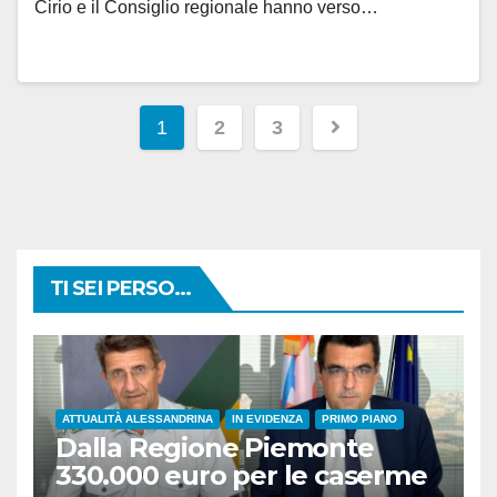
Cirio e il Consiglio regionale hanno verso…
Paginazione
1
2
3
degli
articoli
TI SEI PERSO...
ATTUALITÀ ALESSANDRINA
IN EVIDENZA
PRIMO PIANO
Dalla Regione Piemonte
330.000 euro per le caserme