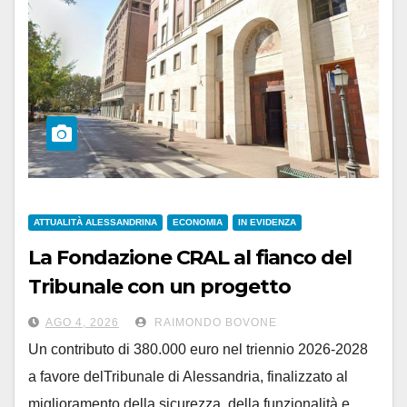
ATTUALITÀ ALESSANDRINA
ECONOMIA
IN EVIDENZA
La Fondazione CRAL al fianco del
Tribunale con un progetto
triennale di interventi
AGO 4, 2026
RAIMONDO BOVONE
Un contributo di 380.000 euro nel triennio 2026-2028
a favore delTribunale di Alessandria, finalizzato al
miglioramento della sicurezza, della funzionalità e