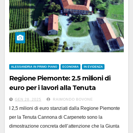
ALESSANDRIA IN PRIMO PIANO
ECONOMIA
IN EVIDENZA
Regione Piemonte: 2.5 milioni di
euro per i lavori alla Tenuta
‘Cannona’ di Carpeneto
GEN 28, 2025
RAIMONDO BOVONE
I 2,5 milioni di euro stanziati dalla Regione Piemonte
per la Tenuta Cannona di Carpeneto sono la
dimostrazione concreta dell’attenzione che la Giunta