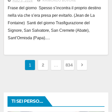
AGO 5, 2026
RAIMONDO BOVONE
Frase del giorno Spesso s’incontra il proprio destino
nella via che s’era presa per evitarlo. (Jean de La
Fontaine) Santi del giorno Trasfigurazione del
Signore, San Salvatore, San Cremete (Abate),
Sant’Ormisda (Papa).…
Paginazione
1
2
…
834
degli
articoli
TI SEI PERSO...