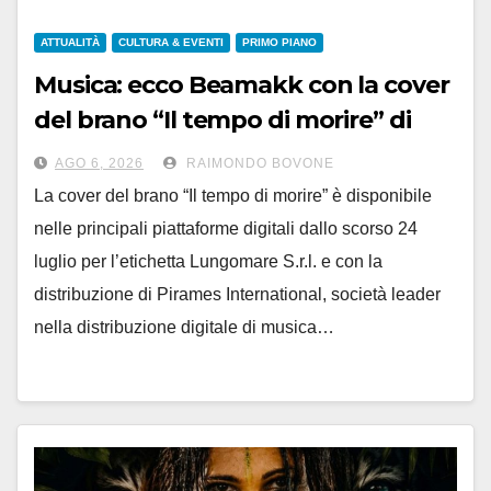
ATTUALITÀ
CULTURA & EVENTI
PRIMO PIANO
Musica: ecco Beamakk con la cover
del brano “Il tempo di morire” di
Battisti
AGO 6, 2026
RAIMONDO BOVONE
La cover del brano “Il tempo di morire” è disponibile
nelle principali piattaforme digitali dallo scorso 24
luglio per l’etichetta Lungomare S.r.l. e con la
distribuzione di Pirames International, società leader
nella distribuzione digitale di musica…