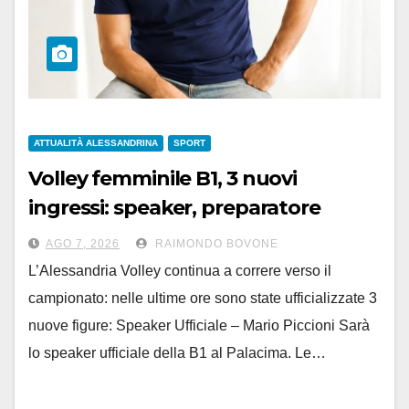
ATTUALITÀ ALESSANDRINA
SPORT
Volley femminile B1, 3 nuovi
ingressi: speaker, preparatore
atletico e team manager
AGO 7, 2026
RAIMONDO BOVONE
L’Alessandria Volley continua a correre verso il
campionato: nelle ultime ore sono state ufficializzate 3
nuove figure: Speaker Ufficiale – Mario Piccioni Sarà
lo speaker ufficiale della B1 al Palacima. Le…