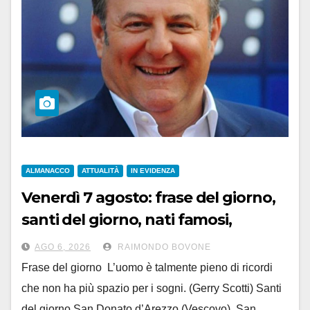
ALMANACCO
ATTUALITÀ
IN EVIDENZA
Venerdì 7 agosto: frase del giorno,
santi del giorno, nati famosi,
accadde oggi
AGO 6, 2026
RAIMONDO BOVONE
Frase del giorno L’uomo è talmente pieno di ricordi
che non ha più spazio per i sogni. (Gerry Scotti) Santi
del giorno San Donato d’Arezzo (Vescovo), San