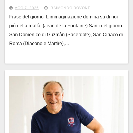
accadde oggi
AGO 7, 2026
RAIMONDO BOVONE
Frase del giorno L’immaginazione domina su di noi
più della realtà. (Jean de la Fontaine) Santi del giorno
San Domenico di Guzmàn (Sacerdote), San Ciriaco di
Roma (Diacono e Martire),…