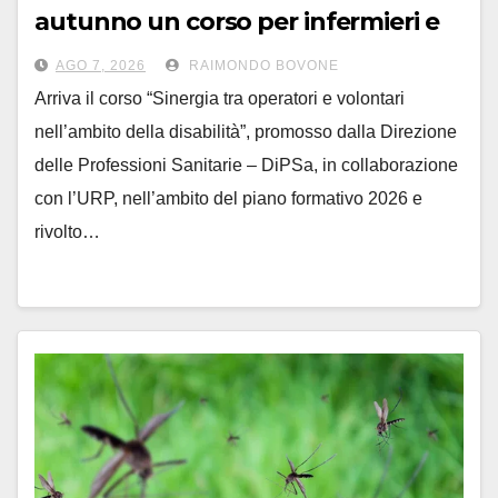
autunno un corso per infermieri e
OSS sull’assistenza ai disabili
AGO 7, 2026
RAIMONDO BOVONE
Arriva il corso “Sinergia tra operatori e volontari
nell’ambito della disabilità”, promosso dalla Direzione
delle Professioni Sanitarie – DiPSa, in collaborazione
con l’URP, nell’ambito del piano formativo 2026 e
rivolto…