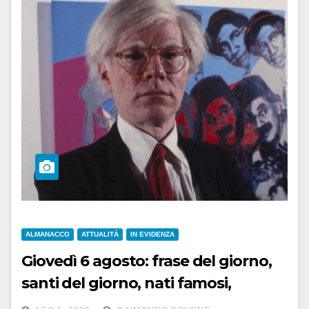
ALMANACCO
ATTUALITÀ
IN EVIDENZA
Giovedì 6 agosto: frase del giorno,
santi del giorno, nati famosi,
accadde oggi