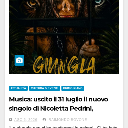
ATTUALITÀ
CULTURA & EVENTI
PRIMO PIANO
Musica: uscito il 31 luglio il nuovo
singolo di Nicoletta Pedrini,
‘Giungla’
AGO 6, 2026
RAIMONDO BOVONE