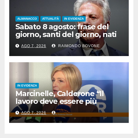
ALMANACCO
ATTUALITÀ
IN EVIDENZA
Sabato 8 agosto: frase del
giorno, santi del giorno, nati
famosi, accadde oggi
AGO 7, 2026
RAIMONDO BOVONE
IN EVIDENZA
Marcinelle, Calderone “Il
lavoro deve essere più
sicuro”
AGO 7, 2026