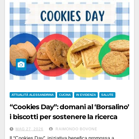
ATTUALITÀ ALESSANDRINA
CUCINA
IN EVIDENZA
SALUTE
“Cookies Day”: domani al ‘Borsalino’
i biscotti per sostenere la ricerca
delle Professioni Sanitarie
MAG 27, 2026
RAIMONDO BOVONE
Il “Cookies Day”, iniziativa benefica promossa a