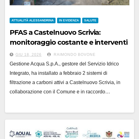
ATTUALITÀ ALESSANDRINA
IN EVIDENZA
SALUTE
PFAS a Castelnuovo Scrivia:
monitoraggio costante e interventi
sulla qualità dell’acqua
GIU 18, 2026
RAIMONDO BOVONE
Gestione Acqua S.p.A., gestore del Servizio Idrico
Integrato, ha installato a febbraio 2 sistemi di
filtrazione a carboni attivi a Castelnuovo Scrivia, in
collaborazione con il Comune e in raccordo…