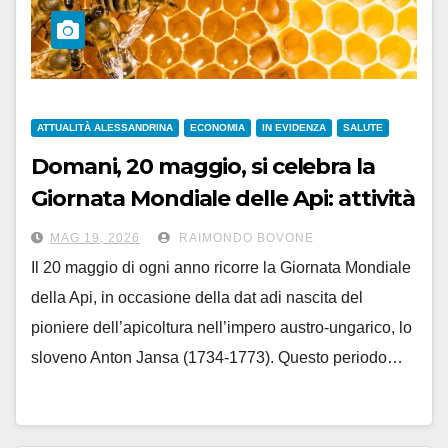
ATTUALITÀ ALESSANDRINA
ECONOMIA
IN EVIDENZA
SALUTE
Domani, 20 maggio, si celebra la
Giornata Mondiale delle Api: attività
in discreta salute
MAG 19, 2026
RAIMONDO BOVONE
Il 20 maggio di ogni anno ricorre la Giornata Mondiale
della Api, in occasione della dat adi nascita del
pioniere dell’apicoltura nell’impero austro-ungarico, lo
sloveno Anton Jansa (1734-1773). Questo periodo…