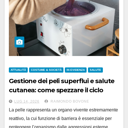
ATTUALITÀ
COSTUME & SOCIETÀ
IN EVIDENZA
SALUTE
Gestione dei peli superflui e salute
cutanea: come spezzare il ciclo
cronico di irritazioni e peli incarniti
LUG 14, 2026
RAIMONDO BOVONE
La pelle rappresenta un organo vivente estremamente
reattivo, la cui funzione di barriera è essenziale per
proteggere l’organismo dalle aggressioni esterne.