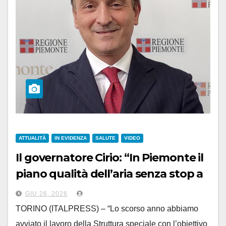
ATTUALITÀ
IN EVIDENZA
SALUTE
VIDEO
Il governatore Cirio: “In Piemonte il
piano qualità dell’aria senza stop a
Euro 5”
GIU 26, 2026
TORINO (ITALPRESS) – “Lo scorso anno abbiamo
avviato il lavoro della Struttura speciale con l’obiettivo