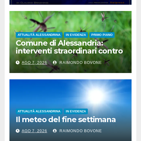
ATTUALITÀ ALESSANDRINA
IN EVIDENZA
PRIMO PIANO
Comune di Alessandria:
interventi straordinari contro
le zanzare
AGO 7, 2026
RAIMONDO BOVONE
ATTUALITÀ ALESSANDRINA
IN EVIDENZA
Il meteo del fine settimana
AGO 7, 2026
RAIMONDO BOVONE