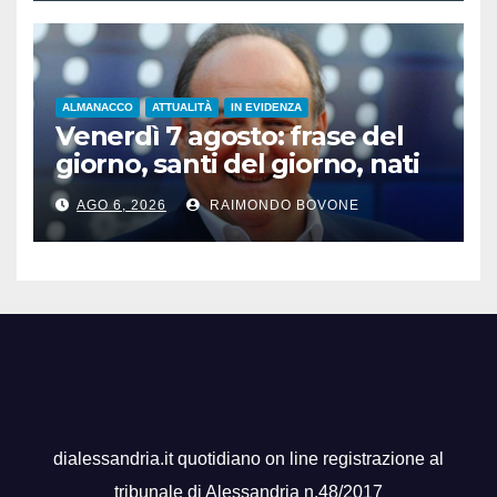
ALMANACCO
ATTUALITÀ
IN EVIDENZA
Venerdì 7 agosto: frase del
giorno, santi del giorno, nati
famosi, accadde oggi
AGO 6, 2026
RAIMONDO BOVONE
dialessandria.it quotidiano on line registrazione al
tribunale di Alessandria n.48/2017