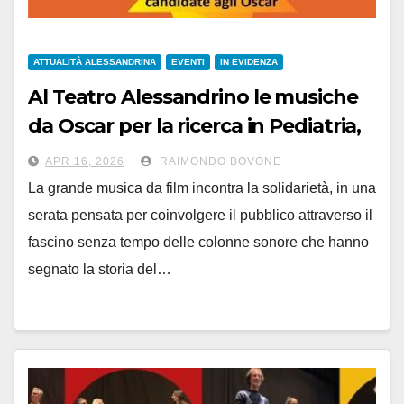
ATTUALITÀ ALESSANDRINA
EVENTI
IN EVIDENZA
Al Teatro Alessandrino le musiche
da Oscar per la ricerca in Pediatria,
sabato 18 aprile alle 21
APR 16, 2026
RAIMONDO BOVONE
La grande musica da film incontra la solidarietà, in una
serata pensata per coinvolgere il pubblico attraverso il
fascino senza tempo delle colonne sonore che hanno
segnato la storia del…