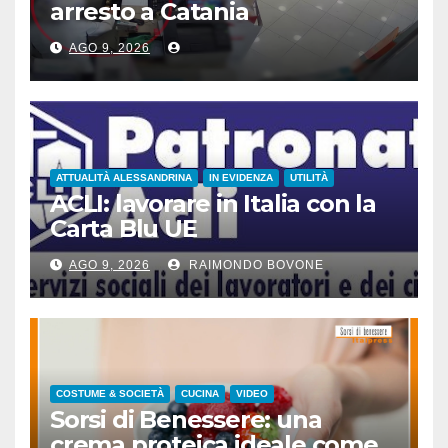
arresto a Catania
AGO 9, 2026
ATTUALITÀ ALESSANDRINA
IN EVIDENZA
UTILITÀ
ACLI: lavorare in Italia con la
Carta Blu UE
AGO 9, 2026
RAIMONDO BOVONE
COSTUME & SOCIETÀ
CUCINA
VIDEO
Sorsi di Benessere: una
crema proteica ideale come