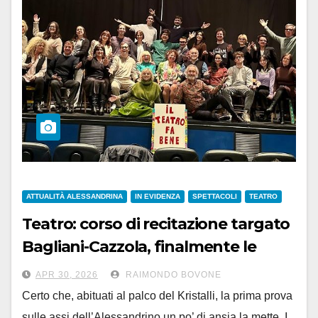
ATTUALITÀ ALESSANDRINA
IN EVIDENZA
SPETTACOLI
TEATRO
Teatro: corso di recitazione targato
Bagliani-Cazzola, finalmente le
prove all’Alessandrino
APR 30, 2026
RAIMONDO BOVONE
Certo che, abituati al palco del Kristalli, la prima prova
sulle assi dell’Alessandrino un po’ di ansia la mette. I