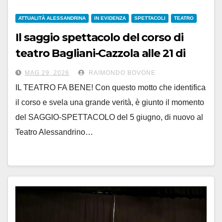
ATTUALITÀ ALESSANDRINA
IN EVIDENZA
SPETTACOLI
TEATRO
Il saggio spettacolo del corso di
teatro Bagliani-Cazzola alle 21 di
venerdì 5 giugno all’Alessandrino
MAG 29, 2026
RAIMONDO BOVONE
IL TEATRO FA BENE! Con questo motto che identifica
il corso e svela una grande verità, è giunto il momento
del SAGGIO-SPETTACOLO del 5 giugno, di nuovo al
Teatro Alessandrino…