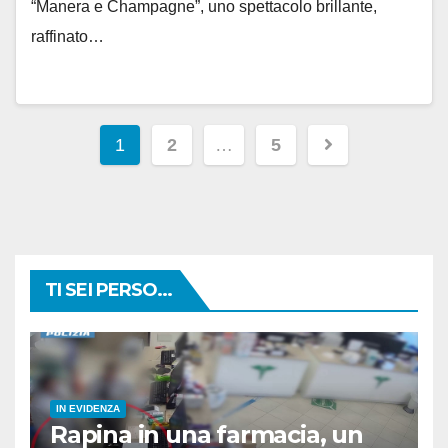
“Manera e Champagne”, uno spettacolo brillante,
raffinato…
Paginazione
1
2
…
5
degli
articoli
TI SEI PERSO...
IN EVIDENZA
Rapina in una farmacia, un