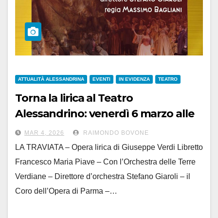
ATTUALITÀ ALESSANDRINA
EVENTI
IN EVIDENZA
TEATRO
Torna la lirica al Teatro
Alessandrino: venerdì 6 marzo alle
21 c’è “La Traviata”, con la regia di
MAR 4, 2026
RAIMONDO BOVONE
Massimo Bagliani
LA TRAVIATA – Opera lirica di Giuseppe Verdi Libretto
Francesco Maria Piave – Con l’Orchestra delle Terre
Verdiane – Direttore d’orchestra Stefano Giaroli – il
Coro dell’Opera di Parma –…