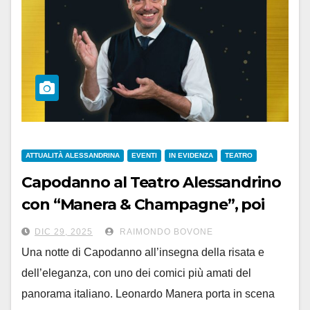
ATTUALITÀ ALESSANDRINA
EVENTI
IN EVIDENZA
TEATRO
Capodanno al Teatro Alessandrino
con “Manera & Champagne”, poi
brindisi di mezzanotte e balli
DIC 29, 2025
RAIMONDO BOVONE
Una notte di Capodanno all’insegna della risata e
dell’eleganza, con uno dei comici più amati del
panorama italiano. Leonardo Manera porta in scena