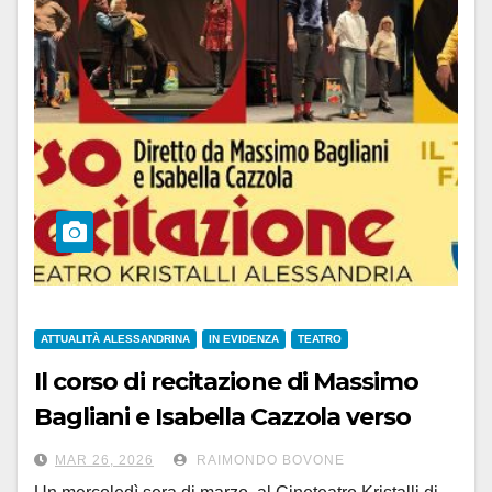
ATTUALITÀ ALESSANDRINA
IN EVIDENZA
TEATRO
Il corso di recitazione di Massimo
Bagliani e Isabella Cazzola verso
nuovi orizzonti
MAR 26, 2026
RAIMONDO BOVONE