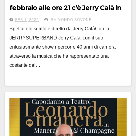
febbraio alle ore 21 c’è Jerry Calà in
“Non sono bello… piaccio”
FEB 1, 2026
RAIMONDO BOVONE
Spettacolo scritto e diretto da Jerry CalàCon la
JERRYSUPERBAND Jerry Cala’ con il suo
entusiasmante show ripercorre 40 anni di carriera
attraverso la musica che ha rappresentato una
costante del…