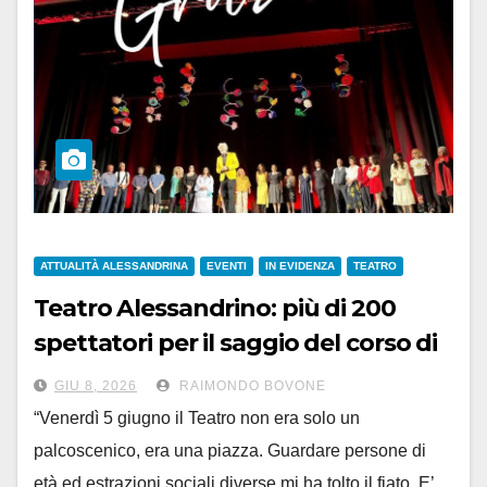
ATTUALITÀ ALESSANDRINA
EVENTI
IN EVIDENZA
TEATRO
Teatro Alessandrino: più di 200
spettatori per il saggio del corso di
recitazione Bagliani-Cazzola
GIU 8, 2026
RAIMONDO BOVONE
“Venerdì 5 giugno il Teatro non era solo un
palcoscenico, era una piazza. Guardare persone di
età ed estrazioni sociali diverse mi ha tolto il fiato. E’