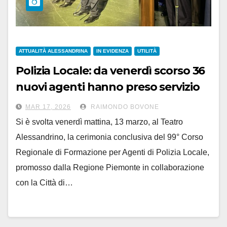
ATTUALITÀ ALESSANDRINA
IN EVIDENZA
UTILITÀ
Polizia Locale: da venerdì scorso 36
nuovi agenti hanno preso servizio
in Piemonte
MAR 17, 2026
RAIMONDO BOVONE
Si è svolta venerdì mattina, 13 marzo, al Teatro
Alessandrino, la cerimonia conclusiva del 99° Corso
Regionale di Formazione per Agenti di Polizia Locale,
promosso dalla Regione Piemonte in collaborazione
con la Città di…