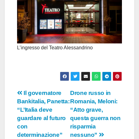
L’ingresso del Teatro Alessandrino
Navigazione
Il governatore
Drone russo in
Bankitalia, Panetta:
Romania, Meloni:
articoli
“L’Italia deve
“Atto grave,
guardare al futuro
questa guerra non
con
risparmia
determinazione”
nessuno”