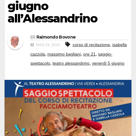
giugno
all’Alessandrino
Di
Raimondo Bovone
,
corso di recitazione
isabella
MAG 29, 2026
,
,
,
cazzola
massimo bagliani
ore 21
saggio-
,
,
spettacolo
teatro alessandrino
venerdì 5 giugno