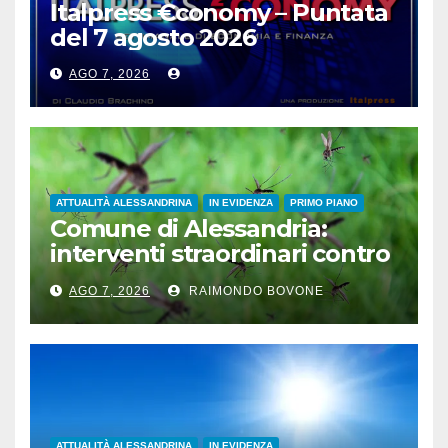
Italpress €conomy – Puntata
del 7 agosto 2026
AGO 7, 2026
ATTUALITÀ ALESSANDRINA
IN EVIDENZA
PRIMO PIANO
Comune di Alessandria:
interventi straordinari contro
le zanzare
AGO 7, 2026
RAIMONDO BOVONE
ATTUALITÀ ALESSANDRINA
IN EVIDENZA