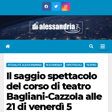
Skip
to
content
ATTUALITÀ ALESSANDRINA
IN EVIDENZA
SPETTACOLI
TEATRO
Il saggio spettacolo
del corso di teatro
Bagliani-Cazzola alle
21 di venerdì 5