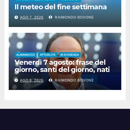
Il meteo del fine settimana
AGO 7, 2026
RAIMONDO BOVONE
ALMANACCO
ATTUALITÀ
IN EVIDENZA
Venerdì 7 agosto: frase del
giorno, santi del giorno, nati
famosi, accadde oggi
AGO 6, 2026
RAIMONDO BOVONE