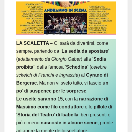
LA SCALETTA –
Ci sarà da divertirsi, come
sempre, partendo da
‘La sedia da spostare
‘
(
adattamento da Giorgio Gaber
) alla
‘Sedia
proibita’
, dalla famosa
‘Schedina’
(
celebre
scketch di Franchi e Ingrassia
) al
Cyrano di
Bergerac
. Ma non vi svelo tutto, vi lascio
un
po’ di suspence per le sorprese
.
Le uscite saranno 15
, con la
narrazione di
Massimo come filo conduttore
e le
pillole di
‘Storia del Teatro’ di Isabella
, ben presenti e
più o meno
nascoste in alcune scene
, pronte
ad aprire la mente dello spettatore.