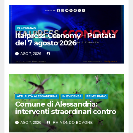
IN EVIDENZA
Italpress €conomy – Puntata
del 7 agosto 2026
AGO 7, 2026
ATTUALITÀ ALESSANDRINA
IN EVIDENZA
PRIMO PIANO
Comune di Alessandria:
interventi straordinari contro
le zanzare
AGO 7, 2026
RAIMONDO BOVONE