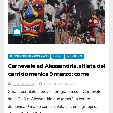
ALESSANDRIA IN PRIMO PIANO
EVENTI
IN EVIDENZA
Carnevale ad Alessandria, sfilata dei
carri domenica 9 marzo: come
iscriversi
FEB 16, 2025
RAIMONDO BOVONE
Sarà presentato a breve il programma del Carnevale
della Città di Alessandria che tornerà in centro
domenica 9 marzo con la sfilata di carri e gruppi da