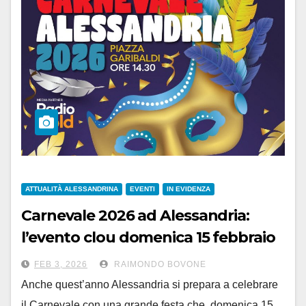
ATTUALITÀ ALESSANDRINA
EVENTI
IN EVIDENZA
Carnevale 2026 ad Alessandria:
l’evento clou domenica 15 febbraio
in piazza Garibaldi
FEB 3, 2026
RAIMONDO BOVONE
Anche quest’anno Alessandria si prepara a celebrare
il Carnevale con una grande festa che, domenica 15