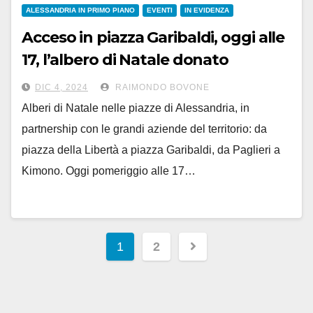
ALESSANDRIA IN PRIMO PIANO
EVENTI
IN EVIDENZA
Acceso in piazza Garibaldi, oggi alle
17, l’albero di Natale donato
dall’azienda Kimono
DIC 4, 2024
RAIMONDO BOVONE
Alberi di Natale nelle piazze di Alessandria, in
partnership con le grandi aziende del territorio: da
piazza della Libertà a piazza Garibaldi, da Paglieri a
Kimono. Oggi pomeriggio alle 17…
Paginazione
1
2
degli
articoli