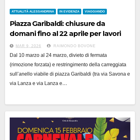
ATTUALITÀ ALESSANDRINA
IN EVIDENZA
VIAGGIANDO
Piazza Garibaldi: chiusure da
domani fino al 22 aprile per lavori
alla rete gas
MAR 9, 2026
RAIMONDO BOVONE
Dal 10 marzo al 24 marzo, divieto di fermata
(rimozione forzata) e restringimento della carreggiata
sull’anello viabile di piazza Garibaldi (tra via Savona e
via Lanza e via Lanza e…