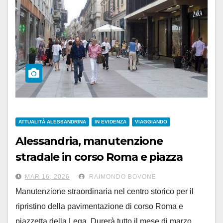
ATTUALITÀ ALESSANDRINA
IN EVIDENZA
VIAGGIANDO
Alessandria, manutenzione
stradale in corso Roma e piazza
Garibaldi fra marzo e aprile
MAR 16, 2026
RAIMONDO BOVONE
Manutenzione straordinaria nel centro storico per il
ripristino della pavimentazione di corso Roma e
piazzetta della Lega. Durerà tutto il mese di marzo.