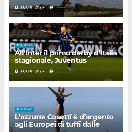
AGO 8, 2026
TOP NEWS
All’Inter il primo derby d’Italia
stagionale, Juventus
sconfitta 2-1
AGO 8, 2026
TOP NEWS
L’azzurra Cosetti è d’argento
agli Europei di tuffi dalle
grandi altezze