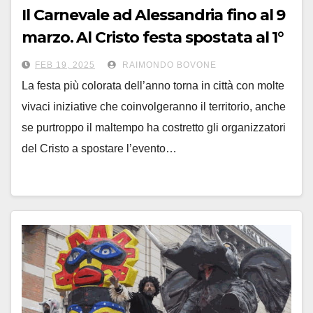
Il Carnevale ad Alessandria fino al 9
marzo. Al Cristo festa spostata al 1°
marzo per il maltempo
FEB 19, 2025
RAIMONDO BOVONE
La festa più colorata dell’anno torna in città con molte
vivaci iniziative che coinvolgeranno il territorio, anche
se purtroppo il maltempo ha costretto gli organizzatori
del Cristo a spostare l’evento…