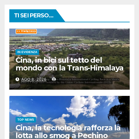
TI SEI PERSO...
IN EVIDENZA
Cina, in bici sul tetto del
mondo con la Trans-Himalaya
Race
AGO 8, 2026
TOP NEWS
Cina, la tecnologia rafforza la
lotta allo smog a Pechino