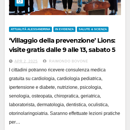
ATTUALITÀ ALESSANDRINA
IN EVIDENZA
SALUTE & SCIENZA
‘Villaggio della prevenzione’ Lions:
visite gratis dalle 9 alle 13, sabato 5
aprile in piazza Garibaldi
APR 2, 2025
RAIMONDO BOVONE
I cittadini potranno ricevere consulenza medica
gratuita su cardiologia, cardiologia pediatrica,
ipertensione e diabete, nutrizione, psicologia,
senologia, osteopata, chiropratica, geriatrica,
laboratorista, dermatologia, dentistica, oculistica,
otorinolaringoiatria. Saranno effettuate lezioni pratiche
per…