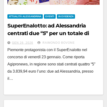
ATTUALITÀ ALESSANDRINA
EVENTI
IN EVIDENZA
SuperEnalotto: ad Alessandria
centrati due “5” per un totale di
quasi 8.000 euro
GEN 26, 2026
RAIMONDO BOVONE
Piemonte protagonista con il SuperEnalotto nel
concorso di venerdì 23 gennaio. Come riporta
Agipronews, in regione sono stati centrati quattro “5”
da 3.839,94 euro l’uno: due ad Alessandria, presso
il…