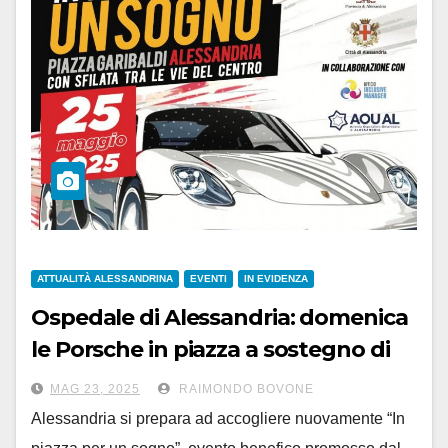
ATTUALITÀ ALESSANDRINA
EVENTI
IN EVIDENZA
Ospedale di Alessandria: domenica
le Porsche in piazza a sostegno di
Chirurgia Pediatrica
MAG 23, 2025
RAIMONDO BOVONE
Alessandria si prepara ad accogliere nuovamente “In