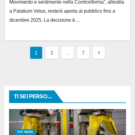
Movimento e sentimento nella Controriforma”, allestita
a Palatium Vetus, resterà aperta al pubblico fino a
dicembre 2025. La decisione è…
Paginazione
1
2
…
7
degli
articoli
TI SEI PERSO...
TOP NEWS