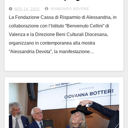
della Diocesi di Alessandria
NOV 14, 2025
RAIMONDO BOVONE
La Fondazione Cassa di Risparmio di Alessandria, in
collaborazione con l’Istituto “Benvenuto Cellini” di
Valenza e la Direzione Beni Culturali Diocesana,
organizzano in contemporanea alla mostra
“Alessandria Devota”, la manifestazione…