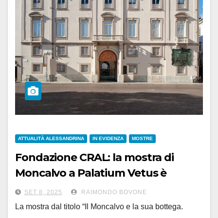
ATTUALITÀ ALESSANDRINA
IN EVIDENZA
MOSTRE
Fondazione CRAL: la mostra di
Moncalvo a Palatium Vetus è
prorogata fino a dicembre
SET 8, 2025
RAIMONDO BOVONE
La mostra dal titolo “Il Moncalvo e la sua bottega.