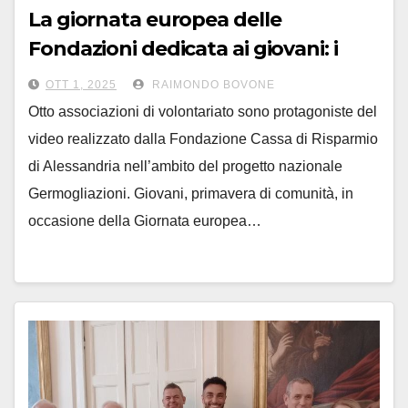
La giornata europea delle
Fondazioni dedicata ai giovani: i
progetti di 8 associazioni
OTT 1, 2025
RAIMONDO BOVONE
Otto associazioni di volontariato sono protagoniste del
video realizzato dalla Fondazione Cassa di Risparmio
di Alessandria nell’ambito del progetto nazionale
Germogliazioni. Giovani, primavera di comunità, in
occasione della Giornata europea…