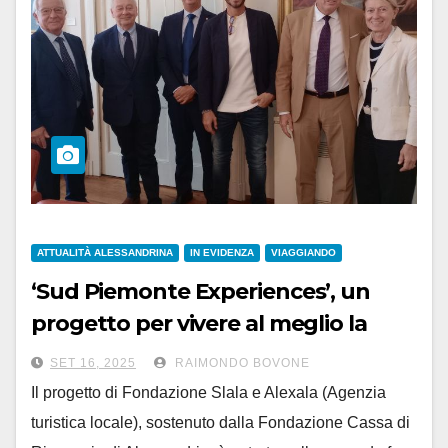
ATTUALITÀ ALESSANDRINA
IN EVIDENZA
VIAGGIANDO
‘Sud Piemonte Experiences’, un
progetto per vivere al meglio la
provincia di Alessandria
SET 16, 2025
RAIMONDO BOVONE
Il progetto di Fondazione Slala e Alexala (Agenzia
turistica locale), sostenuto dalla Fondazione Cassa di