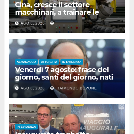
Cina, cresce il settore
macchinari, a trainare le
“attrezzature intelligenti”
AGO 6, 2026
ALMANACCO
ATTUALITÀ
IN EVIDENZA
Venerdì 7 agosto: frase del
giorno, santi del giorno, nati
famosi, accadde oggi
AGO 6, 2026
RAIMONDO BOVONE
IN EVIDENZA