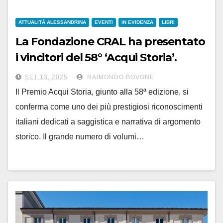
ATTUALITÀ ALESSANDRINA
EVENTI
IN EVIDENZA
LIBRI
La Fondazione CRAL ha presentato
i vincitori del 58° ‘Acqui Storia’.
Premiazione sabato 18 ottobre
SET 13, 2025
RAIMONDO BOVONE
Il Premio Acqui Storia, giunto alla 58ª edizione, si
conferma come uno dei più prestigiosi riconoscimenti
italiani dedicati a saggistica e narrativa di argomento
storico. Il grande numero di volumi…