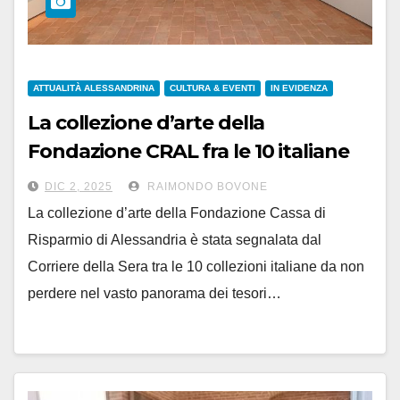
ATTUALITÀ ALESSANDRINA
CULTURA & EVENTI
IN EVIDENZA
La collezione d’arte della
Fondazione CRAL fra le 10 italiane
da non perdere del ‘Corriere della
DIC 2, 2025
RAIMONDO BOVONE
Sera’
La collezione d’arte della Fondazione Cassa di
Risparmio di Alessandria è stata segnalata dal
Corriere della Sera tra le 10 collezioni italiane da non
perdere nel vasto panorama dei tesori…