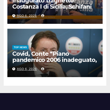
Inaugurato traghetto
Costanza I di Sicilia, Schifani
“Mantenuto impegni presi”
AGO 6, 2026
TOP NEWS
Covid, Conte “Piano
pandemico 2006 inadeguato,
virus senza precedenti”
AGO 6, 2026