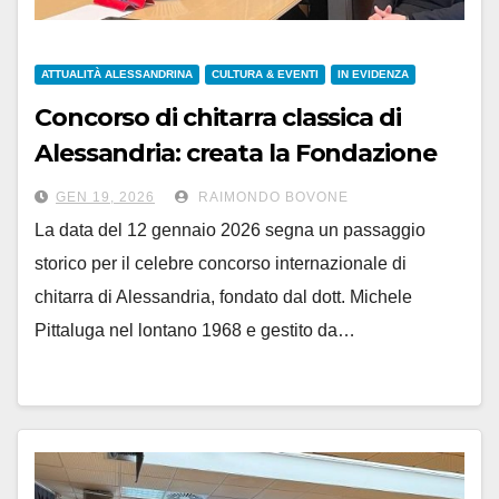
ATTUALITÀ ALESSANDRINA
CULTURA & EVENTI
IN EVIDENZA
Concorso di chitarra classica di
Alessandria: creata la Fondazione
‘Michele Pittaluga’
GEN 19, 2026
RAIMONDO BOVONE
La data del 12 gennaio 2026 segna un passaggio
storico per il celebre concorso internazionale di
chitarra di Alessandria, fondato dal dott. Michele
Pittaluga nel lontano 1968 e gestito da…