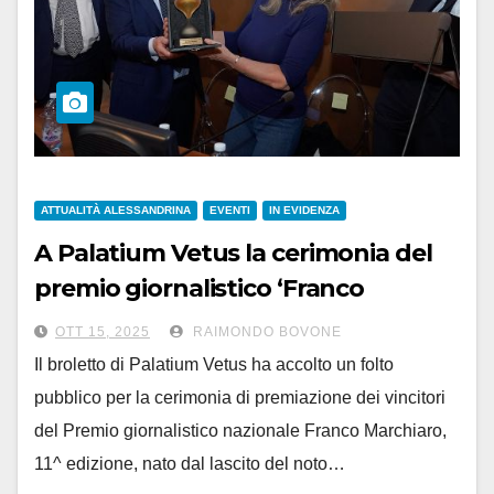
ATTUALITÀ ALESSANDRINA
EVENTI
IN EVIDENZA
A Palatium Vetus la cerimonia del
premio giornalistico ‘Franco
Marchiaro’
OTT 15, 2025
RAIMONDO BOVONE
Il broletto di Palatium Vetus ha accolto un folto
pubblico per la cerimonia di premiazione dei vincitori
del Premio giornalistico nazionale Franco Marchiaro,
11^ edizione, nato dal lascito del noto…