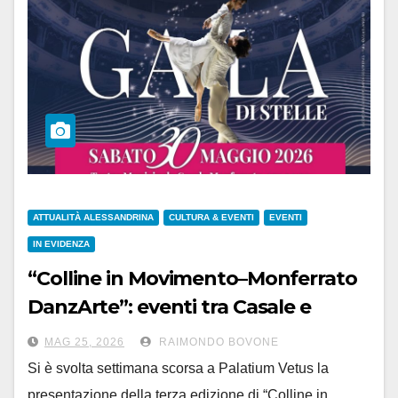
ATTUALITÀ ALESSANDRINA
CULTURA & EVENTI
EVENTI
IN EVIDENZA
“Colline in Movimento–Monferrato
DanzArte”: eventi tra Casale e
Fubine, 30-31 maggio e 14 giugno
MAG 25, 2026
RAIMONDO BOVONE
Si è svolta settimana scorsa a Palatium Vetus la
presentazione della terza edizione di “Colline in