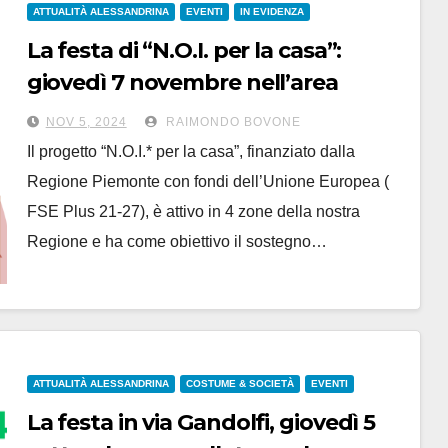
ATTUALITÀ ALESSANDRINA
EVENTI
IN EVIDENZA
La festa di “N.O.I. per la casa”:
giovedì 7 novembre nell’area
giochi di via Gandolfi alle 16.30
NOV 5, 2024
RAIMONDO BOVONE
Il progetto “N.O.I.* per la casa”, finanziato dalla
Regione Piemonte con fondi dell’Unione Europea (
FSE Plus 21-27), è attivo in 4 zone della nostra
Regione e ha come obiettivo il sostegno…
ATTUALITÀ ALESSANDRINA
COSTUME & SOCIETÀ
EVENTI
La festa in via Gandolfi, giovedì 5