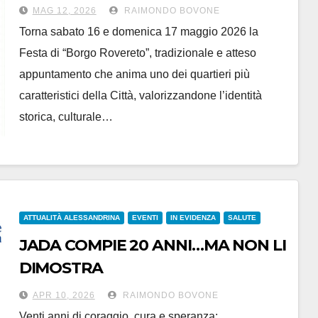
maggio
MAG 12, 2026
RAIMONDO BOVONE
Torna sabato 16 e domenica 17 maggio 2026 la
Festa di “Borgo Rovereto”, tradizionale e atteso
appuntamento che anima uno dei quartieri più
caratteristici della Città, valorizzandone l’identità
storica, culturale…
ATTUALITÀ ALESSANDRINA
EVENTI
IN EVIDENZA
SALUTE
JADA COMPIE 20 ANNI…MA NON LI
DIMOSTRA
APR 10, 2026
RAIMONDO BOVONE
Venti anni di coraggio, cura e speranza: