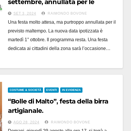
settembre, annullata per le
previsioni di maltempo
SET 3, 2024
RAIMONDO BOVONE
Una festa molto attesa, ma purtroppo annullata per il
previsto maltempo. La nuova data ipotizzata è
martedì 1° ottobre. Il programma resta. Una festa
dedicata ai cittadini della zona sarà l’occasione…
COSTUME & SOCIETÀ
EVENTI
IN EVIDENZA
“Bolle di Malto”, festa della birra
artigianale.
A Biella dal 29 agosto al 2
AGO 28, 2024
RAIMONDO BOVONE
settembre
Domani, giovedì 29 agosto alle ore 17, si terrà a