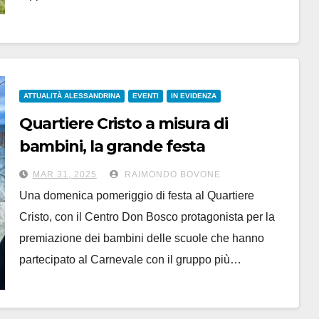
ATTUALITÀ ALESSANDRINA
EVENTI
IN EVIDENZA
Quartiere Cristo a misura di
bambini, la grande festa
all’Oratorio Don Bosco
MAR 31, 2025
RAIMONDO BOVONE
Una domenica pomeriggio di festa al Quartiere
Cristo, con il Centro Don Bosco protagonista per la
premiazione dei bambini delle scuole che hanno
partecipato al Carnevale con il gruppo più…