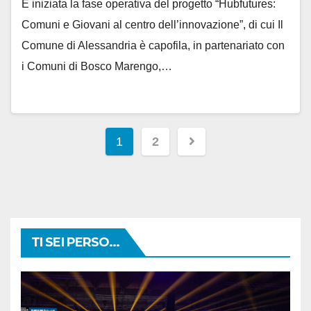
È iniziata la fase operativa del progetto “Hubfutures:
Comuni e Giovani al centro dell’innovazione”, di cui Il
Comune di Alessandria è capofila, in partenariato con
i Comuni di Bosco Marengo,…
Paginazione
1
2
degli
articoli
TI SEI PERSO...