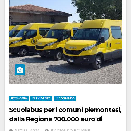
ECONOMIA
IN EVIDENZA
VIAGGIANDO
Scuolabus per i comuni piemontesi,
dalla Regione 700.000 euro di
contributi
SET 18, 2025
RAIMONDO BOVONE