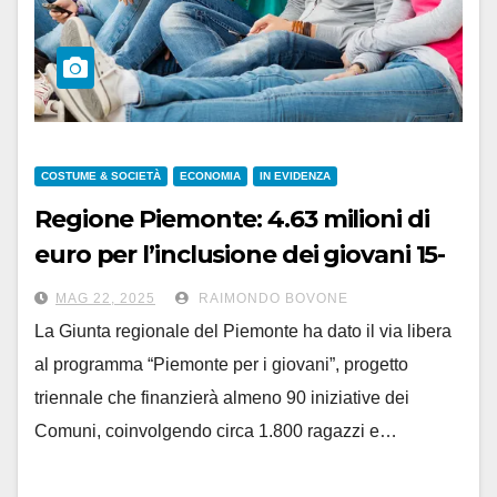
COSTUME & SOCIETÀ
ECONOMIA
IN EVIDENZA
Regione Piemonte: 4.63 milioni di
euro per l’inclusione dei giovani 15-
34 anni
MAG 22, 2025
RAIMONDO BOVONE
La Giunta regionale del Piemonte ha dato il via libera
al programma “Piemonte per i giovani”, progetto
triennale che finanzierà almeno 90 iniziative dei
Comuni, coinvolgendo circa 1.800 ragazzi e…