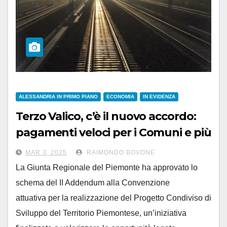
ALESSANDRIA IN PRIMO PIANO
ECONOMIA
IN EVIDENZA
Terzo Valico, c’è il nuovo accordo:
pagamenti veloci per i Comuni e più
tempo per finire
MAR 3, 2025
RAIMONDO BOVONE
La Giunta Regionale del Piemonte ha approvato lo
schema del II Addendum alla Convenzione
attuativa per la realizzazione del Progetto Condiviso di
Sviluppo del Territorio Piemontese, un’iniziativa