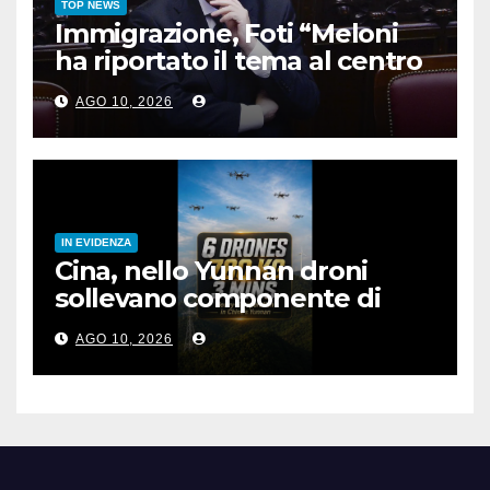
TOP NEWS
Immigrazione, Foti “Meloni
ha riportato il tema al centro
dell’agenda Ue”
AGO 10, 2026
IN EVIDENZA
Cina, nello Yunnan droni
sollevano componente di
rete elettrica da 780 kg
AGO 10, 2026