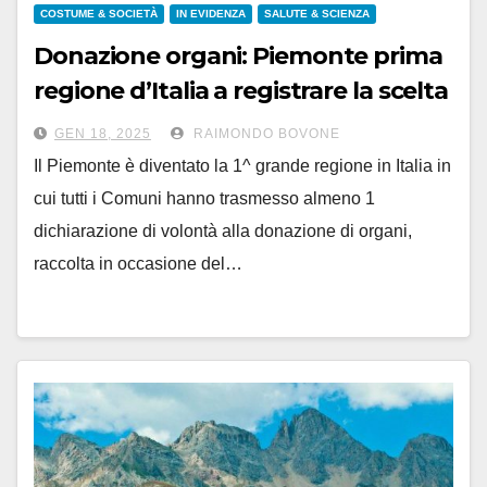
COSTUME & SOCIETÀ
IN EVIDENZA
SALUTE & SCIENZA
Donazione organi: Piemonte prima
regione d’Italia a registrare la scelta
in tutti i comuni
GEN 18, 2025
RAIMONDO BOVONE
Il Piemonte è diventato la 1^ grande regione in Italia in
cui tutti i Comuni hanno trasmesso almeno 1
dichiarazione di volontà alla donazione di organi,
raccolta in occasione del…