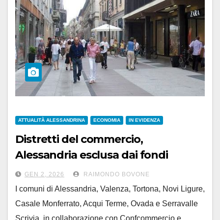
ATTUALITÀ ALESSANDRINA
ECONOMIA
IN EVIDENZA
Distretti del commercio,
Alessandria esclusa dai fondi
regionali: la protesta di comuni e
GEN 2, 2026
RAIMONDO BOVONE
commercianti
I comuni di Alessandria, Valenza, Tortona, Novi Ligure,
Casale Monferrato, Acqui Terme, Ovada e Serravalle
Scrivia, in collaborazione con Confcommercio e