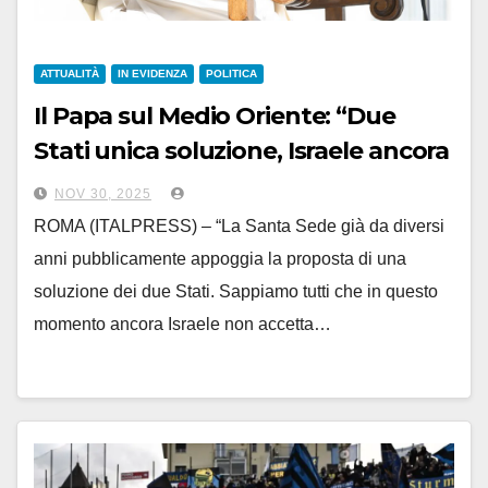
ATTUALITÀ
IN EVIDENZA
POLITICA
Il Papa sul Medio Oriente: “Due
Stati unica soluzione, Israele ancora
non la accetta”
NOV 30, 2025
ROMA (ITALPRESS) – “La Santa Sede già da diversi
anni pubblicamente appoggia la proposta di una
soluzione dei due Stati. Sappiamo tutti che in questo
momento ancora Israele non accetta…