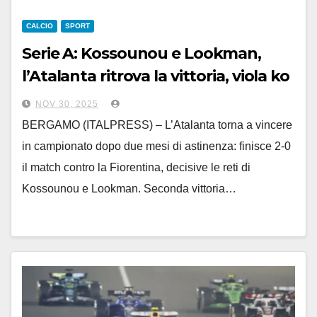
CALCIO
SPORT
Serie A: Kossounou e Lookman,
l’Atalanta ritrova la vittoria, viola ko
e ultimi
NOV 30, 2025
BERGAMO (ITALPRESS) – L’Atalanta torna a vincere
in campionato dopo due mesi di astinenza: finisce 2-0
il match contro la Fiorentina, decisive le reti di
Kossounou e Lookman. Seconda vittoria…