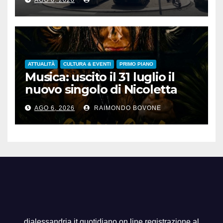
AGO 6, 2026
ATTUALITÀ
CULTURA & EVENTI
PRIMO PIANO
Musica: uscito il 31 luglio il
nuovo singolo di Nicoletta
Pedrini, ‘Giungla’
AGO 6, 2026
RAIMONDO BOVONE
dialessandria.it quotidiano on line registrazione al