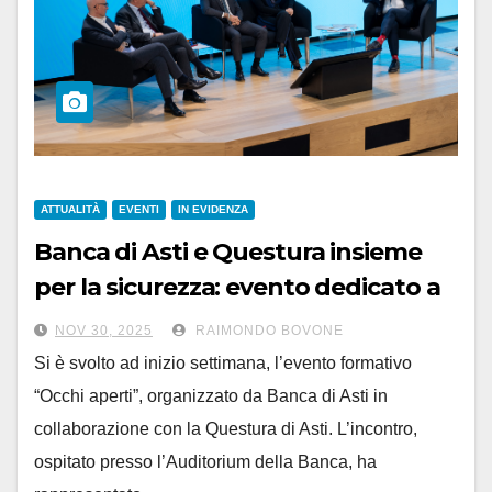
ATTUALITÀ
EVENTI
IN EVIDENZA
Banca di Asti e Questura insieme
per la sicurezza: evento dedicato a
prevenire le frodi
NOV 30, 2025
RAIMONDO BOVONE
Si è svolto ad inizio settimana, l’evento formativo
“Occhi aperti”, organizzato da Banca di Asti in
collaborazione con la Questura di Asti. L’incontro,
ospitato presso l’Auditorium della Banca, ha