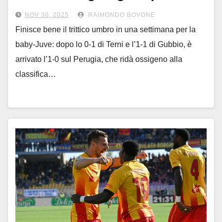
Juventus Next Gen
NOV 30, 2025
RAIMONDO BOVONE
Finisce bene il trittico umbro in una settimana per la
baby-Juve: dopo lo 0-1 di Terni e l’1-1 di Gubbio, è
arrivato l’1-0 sul Perugia, che ridà ossigeno alla
classifica…