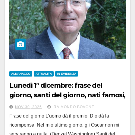
ALMANACCO
ATTUALITÀ
IN EVIDENZA
Lunedì 1° dicembre: frase del
giorno, santi del giorno, nati famosi,
accadde oggi
NOV 30, 2025
RAIMONDO BOVONE
Frase del giorno L’uomo dà il premio, Dio dà la
ricompensa. Nel mio ultimo giorno, gli Oscar non mi
serviranno a nulla. (Denzel Washington) Santi del