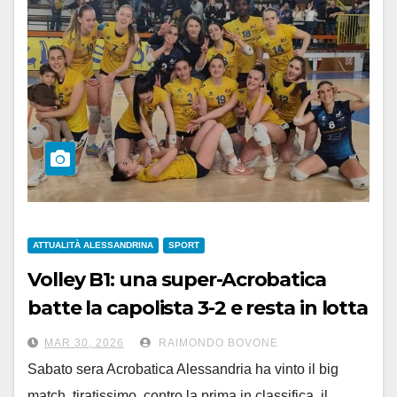
ATTUALITÀ ALESSANDRINA
SPORT
Volley B1: una super-Acrobatica
batte la capolista 3-2 e resta in lotta
per la promozione
MAR 30, 2026
RAIMONDO BOVONE
Sabato sera Acrobatica Alessandria ha vinto il big
match, tiratissimo, contro la prima in classifica, il