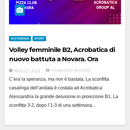
IN EVIDENZA
SPORT
Volley femminile B2, Acrobatica di
nuovo battuta a Novara. Ora
un’altra chance promozione
MAG 27, 2024
RAIMONDO BOVONE
C’era la speranza, ma non è bastata. La sconfitta
casalinga dell’andata è costata ad Acrobatica
Alessandria la grande delusione in proiezione B1. La
sconfitta 3-2, dopo l’1-3 di una settimana…