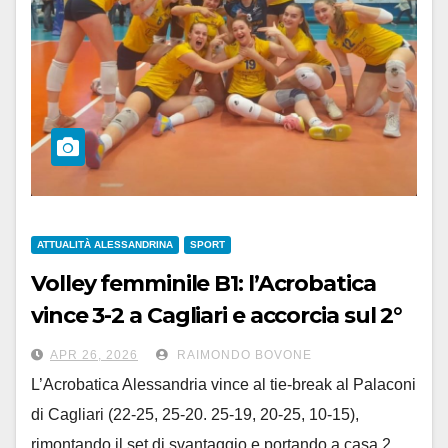
ATTUALITÀ ALESSANDRINA
SPORT
Volley femminile B1: l’Acrobatica
vince 3-2 a Cagliari e accorcia sul 2°
posto
APR 26, 2026
RAIMONDO BOVONE
L’Acrobatica Alessandria vince al tie-break al Palaconi
di Cagliari (22-25, 25-20. 25-19, 20-25, 10-15),
rimontando il set di svantaggio e portando a casa 2