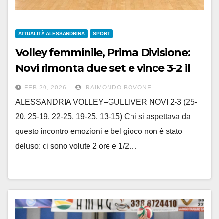
ATTUALITÀ ALESSANDRINA
SPORT
Volley femminile, Prima Divisione:
Novi rimonta due set e vince 3-2 il
derby contro Alessandria
FEB 20, 2026
RAIMONDO BOVONE
ALESSANDRIA VOLLEY–GULLIVER NOVI 2-3 (25-
20, 25-19, 22-25, 19-25, 13-15) Chi si aspettava da
questo incontro emozioni e bel gioco non è stato
deluso: ci sono volute 2 ore e 1/2…