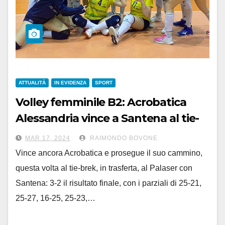
ATTUALITÀ
IN EVIDENZA
SPORT
Volley femminile B2: Acrobatica
Alessandria vince a Santena al tie-
break e mantiene la vetta
MAR 17, 2024
RAIMONDO BOVONE
Vince ancora Acrobatica e prosegue il suo cammino,
questa volta al tie-brek, in trasferta, al Palaser con
Santena: 3-2 il risultato finale, con i parziali di 25-21,
25-27, 16-25, 25-23,…