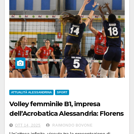
ATTUALITÀ ALESSANDRINA
SPORT
Volley femminile B1, impresa
dell’Acrobatica Alessandria: Florens
Vigevano battuta 3-2
OTT 14, 2025
RAIMONDO BOVONE