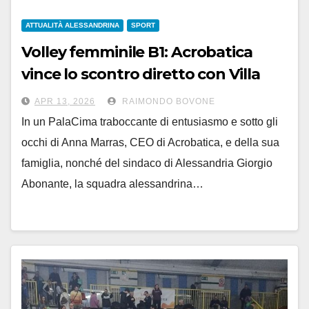
ATTUALITÀ ALESSANDRINA
SPORT
Volley femminile B1: Acrobatica
vince lo scontro diretto con Villa
Cortese e resta da sola al 3° posto
APR 13, 2026
RAIMONDO BOVONE
In un PalaCima traboccante di entusiasmo e sotto gli
occhi di Anna Marras, CEO di Acrobatica, e della sua
famiglia, nonché del sindaco di Alessandria Giorgio
Abonante, la squadra alessandrina…