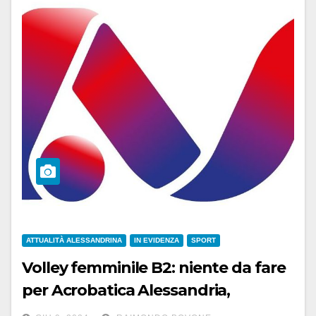
ATTUALITÀ ALESSANDRINA
IN EVIDENZA
SPORT
Volley femminile B2: niente da fare
per Acrobatica Alessandria,
tramonta il sogno B1