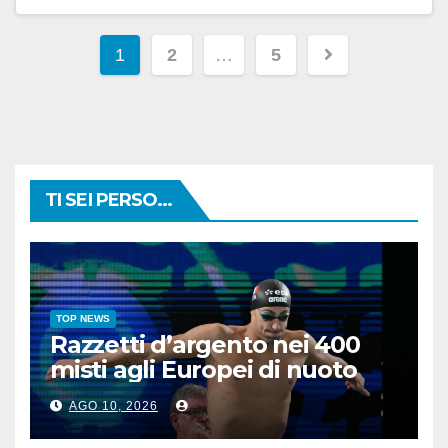
Paginazione
1
2
…
5
degli
articoli
TI SEI PERSO...
TOP NEWS
Razzetti d’argento nei 400
misti agli Europei di nuoto
AGO 10, 2026