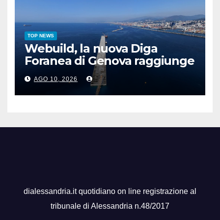
TOP NEWS
Webuild, la nuova Diga
Foranea di Genova raggiunge
1,5 chilometri di lunghezza
AGO 10, 2026
dialessandria.it quotidiano on line registrazione al
tribunale di Alessandria n.48/2017