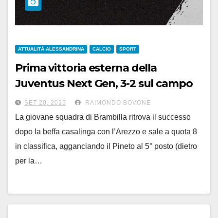
ATTUALITÀ ALESSANDRINA
CALCIO
SPORT
Prima vittoria esterna della
Juventus Next Gen, 3-2 sul campo
del Pineto
SET 20, 2025
RAIMONDO BOVONE
La giovane squadra di Brambilla ritrova il successo
dopo la beffa casalinga con l’Arezzo e sale a quota 8
in classifica, agganciando il Pineto al 5° posto (dietro
per la…