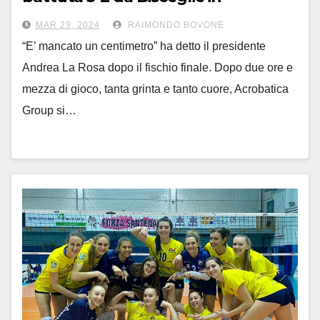
semifinale di coppa
MAR 29, 2024
RAIMONDO BOVONE
“E’ mancato un centimetro” ha detto il presidente
Andrea La Rosa dopo il fischio finale. Dopo due ore e
mezza di gioco, tanta grinta e tanto cuore, Acrobatica
Group si…