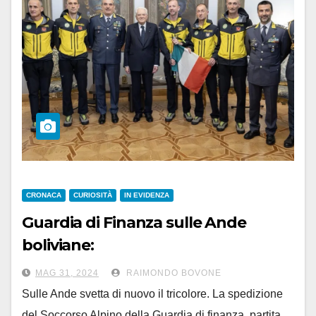
CRONACA
CURIOSITÀ
IN EVIDENZA
Guardia di Finanza sulle Ande
boliviane:
conquistata la ‘Cima 250’
MAG 31, 2024
RAIMONDO BOVONE
Sulle Ande svetta di nuovo il tricolore. La spedizione
del Soccorso Alpino della Guardia di finanza, partita