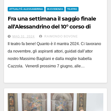
ATTUALITÀ ALESSANDRINA
IN EVIDENZA
TEATRO
Fra una settimana il saggio finale
all’Alessandrino del 10° corso di
recitazione targato
MAG 31, 2024
RAIMONDO BOVONE
‘Bagliani/Cazzola’
Il teatro fa bene! Quanto è il mantra 2024. Ci lavorano
da novembre, gli aspiranti attori, guidati dall’attor
nostro Massimo Bagliani e dalla moglie Isabella
Cazzola. Venerdì prossimo 7 giugno, alle…