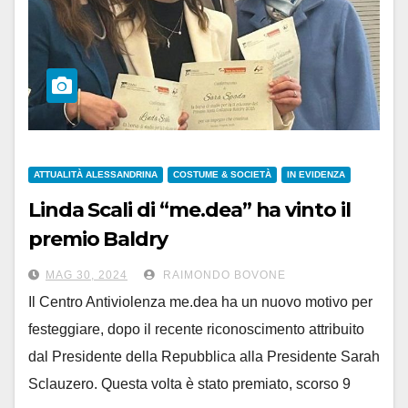
ATTUALITÀ ALESSANDRINA
COSTUME & SOCIETÀ
IN EVIDENZA
Linda Scali di “me.dea” ha vinto il
premio Baldry
per una ricerca sugli ‘orfani speciali’
MAG 30, 2024
RAIMONDO BOVONE
Il Centro Antiviolenza me.dea ha un nuovo motivo per
festeggiare, dopo il recente riconoscimento attribuito
dal Presidente della Repubblica alla Presidente Sarah
Sclauzero. Questa volta è stato premiato, scorso 9