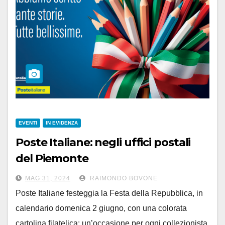
EVENTI
IN EVIDENZA
Poste Italiane: negli uffici postali
del Piemonte
la cartolina della Festa della
MAG 31, 2024
RAIMONDO BOVONE
Repubblica
Poste Italiane festeggia la Festa della Repubblica, in
calendario domenica 2 giugno, con una colorata
cartolina filatelica: un’occasione per ogni collezionista