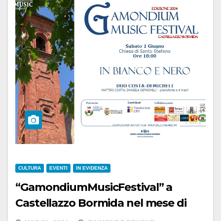
CULTURA
EVENTI
IN EVIDENZA
“GamondiumMusicFestival” a
Castellazzo Bormida nel mese di
giugno: si parte domani