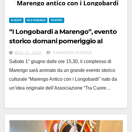
EVENTI
IN EVIDENZA
TEATRO
“I Longobardi a Marengo”, evento
storico domani pomeriggio al
Marengo Park alle 15.30
MAG 31, 2024
RAIMONDO BOVONE
Sabato 1° giugno dalle ore 15,30, il complesso di
Marengo sarà animato da un grande evento storico
culturale “Marengo Antico con i Longobardi” nato da
un’idea originale dell’Associazione “Tra Cuore…