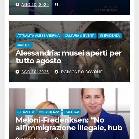
AGO 10, 2026
ATTUALITÀ ALESSANDRINA
CULTURA & EVENTI
IN EVIDENZA
MOSTRE
Alessandria: musei aperti per
tutto agosto
AGO 10, 2026
RAIMONDO BOVONE
ATTUALITÀ
IN EVIDENZA
POLITICA
Meloni-Frederiksen: “No
all’immigrazione illegale, hub
di rimpatrio in Paesi terzi”