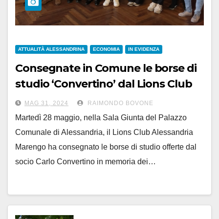
ATTUALITÀ ALESSANDRINA
ECONOMIA
IN EVIDENZA
Consegnate in Comune le borse di
studio ‘Convertino’ dal Lions Club
Alessandria Marengo
MAG 31, 2024
RAIMONDO BOVONE
Martedì 28 maggio, nella Sala Giunta del Palazzo
Comunale di Alessandria, il Lions Club Alessandria
Marengo ha consegnato le borse di studio offerte dal
socio Carlo Convertino in memoria dei…