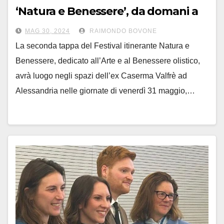
‘Natura e Benessere’, da domani a
domenica 2 giugno
MAG 30, 2024
RAIMONDO BOVONE
La seconda tappa del Festival itinerante Natura e
Benessere, dedicato all’Arte e al Benessere olistico,
avrà luogo negli spazi dell’ex Caserma Valfrè ad
Alessandria nelle giornate di venerdì 31 maggio,…