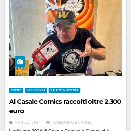
EVENTI
IN EVIDENZA
SALUTE & SCIENZA
Al Casale Comics raccolti oltre 2.300
euro
per la ricerca del DAIRI
MAG 31, 2024
RAIMONDO BOVONE