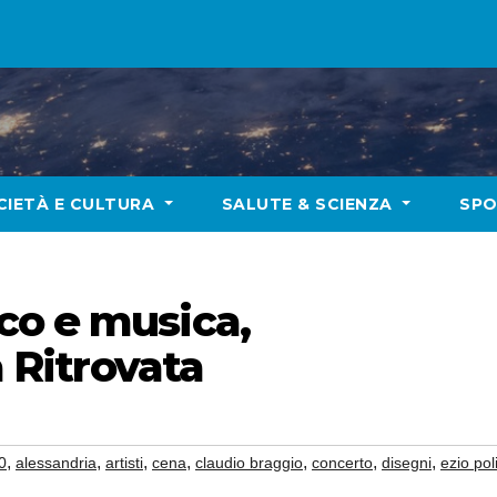
CIETÀ E CULTURA
SALUTE & SCIENZA
SP
co e musica,
a Ritrovata
,
,
,
,
,
,
,
0
alessandria
artisti
cena
claudio braggio
concerto
disegni
ezio pol