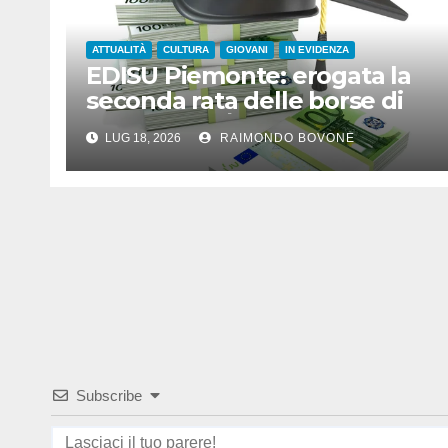
ATTUALITÀ
CULTURA
GIOVANI
IN EVIDENZA
EDISU Piemonte: erogata la
seconda rata delle borse di
studio 2025/26
LUG 18, 2026
RAIMONDO BOVONE
Subscribe