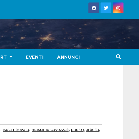
ORT
EVENTI
ANNUNCI
,
,
,
,
i
isola ritrovata
massimo cavezzali
paolo gerbella