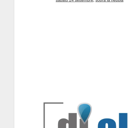
sabato 24 settembre
sopra la nebbia