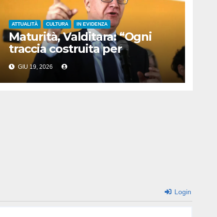
ATTUALITÀ
CULTURA
IN EVIDENZA
Maturità, Valditara: “Ogni
traccia costruita per
valorizzare conoscenze
GIU 19, 2026
solide”
Login