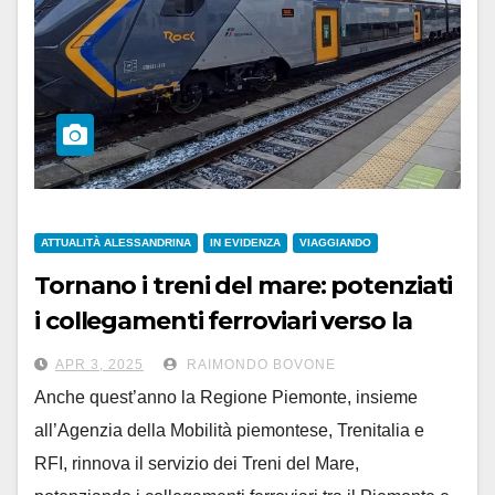
ATTUALITÀ ALESSANDRINA
IN EVIDENZA
VIAGGIANDO
Tornano i treni del mare: potenziati
i collegamenti ferroviari verso la
Liguria
APR 3, 2025
RAIMONDO BOVONE
Anche quest’anno la Regione Piemonte, insieme
all’Agenzia della Mobilità piemontese, Trenitalia e
RFI, rinnova il servizio dei Treni del Mare,