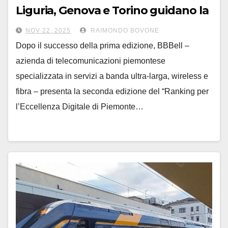
Liguria, Genova e Torino guidano la
classifica 2025
NOV 22, 2025
RAIMONDO BOVONE
Dopo il successo della prima edizione, BBBell –
azienda di telecomunicazioni piemontese
specializzata in servizi a banda ultra-larga, wireless e
fibra – presenta la seconda edizione del “Ranking per
l’Eccellenza Digitale di Piemonte…