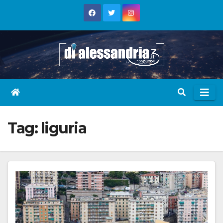
Skip
to
content
Tag:
liguria