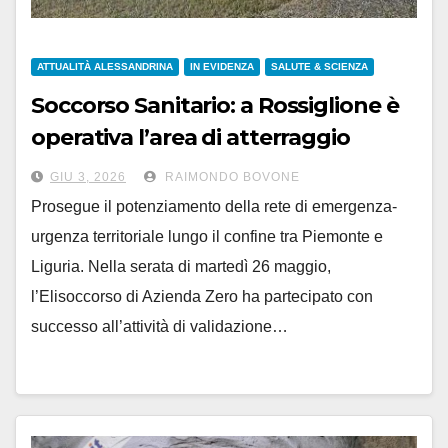
ATTUALITÀ ALESSANDRINA
IN EVIDENZA
SALUTE & SCIENZA
Soccorso Sanitario: a Rossiglione è
operativa l’area di atterraggio
notturno degli elicotteri
GIU 3, 2026
RAIMONDO BOVONE
Prosegue il potenziamento della rete di emergenza-
urgenza territoriale lungo il confine tra Piemonte e
Liguria. Nella serata di martedì 26 maggio,
l’Elisoccorso di Azienda Zero ha partecipato con
successo all’attività di validazione…