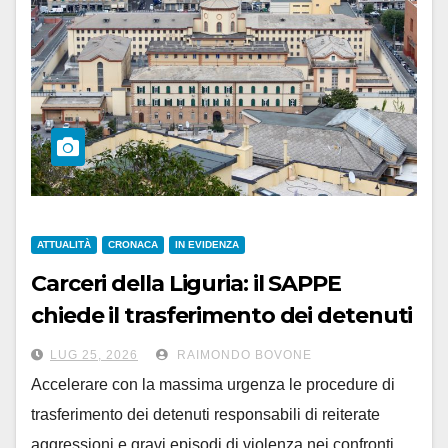
ATTUALITÀ
CRONACA
IN EVIDENZA
Carceri della Liguria: il SAPPE
chiede il trasferimento dei detenuti
violenti
LUG 25, 2026
RAIMONDO BOVONE
Accelerare con la massima urgenza le procedure di
trasferimento dei detenuti responsabili di reiterate
aggressioni e gravi episodi di violenza nei confronti