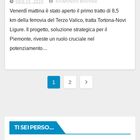
GEN 15, 2024
RAIMONDO BOVONE
Venerdì mattina è stato aperto il primo tratto di 8,5
km della ferrovia del Terzo Valico, tratta Tortona-Novi
Ligure. Il progetto, soluzione strategica per il
Piemonte, riveste un ruolo cruciale nel
potenziamento…
Paginazione
1
2
degli
articoli
TI SEI PERSO...