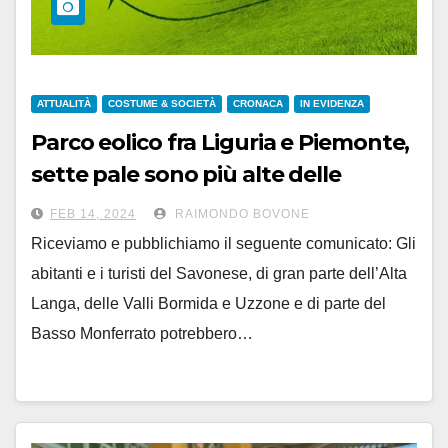
ATTUALITÀ
COSTUME & SOCIETÀ
CRONACA
IN EVIDENZA
Parco eolico fra Liguria e Piemonte,
sette pale sono più alte delle
Langhe. ‘No’ deciso degli abitanti
FEB 14, 2024
RAIMONDO BOVONE
Riceviamo e pubblichiamo il seguente comunicato: Gli
abitanti e i turisti del Savonese, di gran parte dell’Alta
Langa, delle Valli Bormida e Uzzone e di parte del
Basso Monferrato potrebbero…