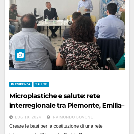
IN EVIDENZA
SALUTE
Microplastiche e salute: rete
interregionale tra Piemonte, Emilia–
Romagna, Lombardia e Liguria
LUG 19, 2024
RAIMONDO BOVONE
Creare le basi per la costituzione di una rete