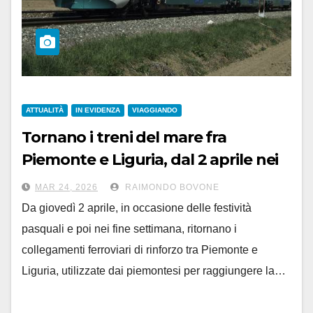
ATTUALITÀ
IN EVIDENZA
VIAGGIANDO
Tornano i treni del mare fra
Piemonte e Liguria, dal 2 aprile nei
fine settimana
MAR 24, 2026
RAIMONDO BOVONE
Da giovedì 2 aprile, in occasione delle festività
pasquali e poi nei fine settimana, ritornano i
collegamenti ferroviari di rinforzo tra Piemonte e
Liguria, utilizzate dai piemontesi per raggiungere la…