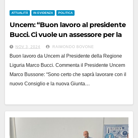
ATTUALITÀ
IN EVIDENZA
POLITICA
Uncem: “Buon lavoro al presidente
Bucci. Ci vuole un assessore per la
montagna”
NOV 3, 2024
RAIMONDO BOVONE
Buon lavoro da Uncem al Presidente della Regione
Liguria Marco Bucci. Commenta il Presidente Uncem
Marco Bussone: “Sono certo che saprà lavorare con il
nuovo Consiglio e la nuova Giunta…