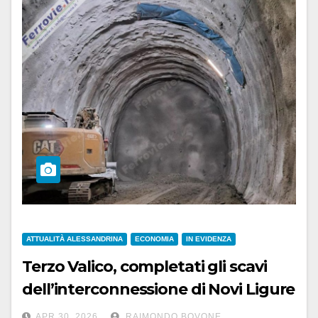
ATTUALITÀ ALESSANDRINA
ECONOMIA
IN EVIDENZA
Terzo Valico, completati gli scavi
dell’interconnessione di Novi Ligure
APR 30, 2026
RAIMONDO BOVONE