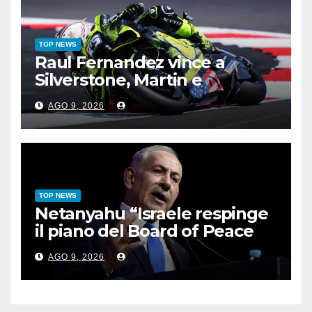
TOP NEWS
Raul Fernandez vince a
Silverstone, Martin e
Bezzecchi sul podio
AGO 9, 2026
TOP NEWS
Netanyahu “Israele respinge
il piano del Board of Peace
per Gaza”
AGO 9, 2026