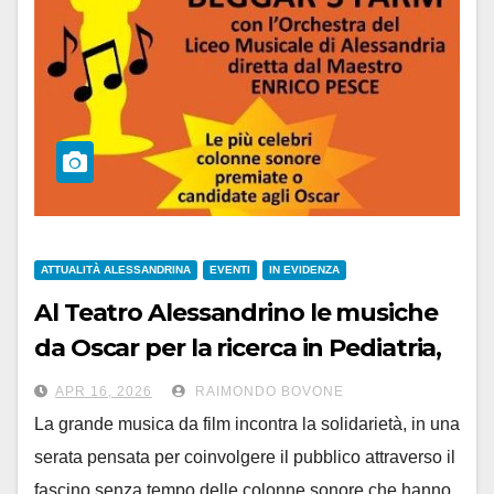
ATTUALITÀ ALESSANDRINA
EVENTI
IN EVIDENZA
Al Teatro Alessandrino le musiche
da Oscar per la ricerca in Pediatria,
sabato 18 aprile alle 21
APR 16, 2026
RAIMONDO BOVONE
La grande musica da film incontra la solidarietà, in una
serata pensata per coinvolgere il pubblico attraverso il
fascino senza tempo delle colonne sonore che hanno