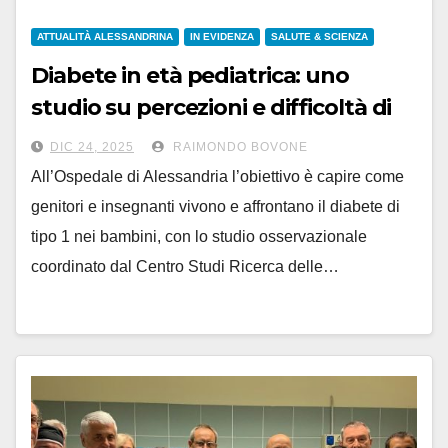
ATTUALITÀ ALESSANDRINA
IN EVIDENZA
SALUTE & SCIENZA
Diabete in età pediatrica: uno
studio su percezioni e difficoltà di
genitori e insegnanti
DIC 24, 2025
RAIMONDO BOVONE
All’Ospedale di Alessandria l’obiettivo è capire come
genitori e insegnanti vivono e affrontano il diabete di
tipo 1 nei bambini, con lo studio osservazionale
coordinato dal Centro Studi Ricerca delle…