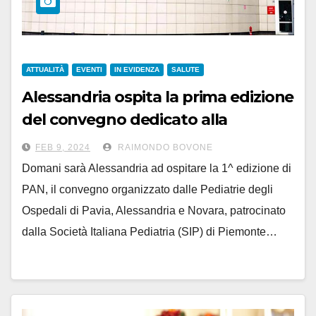
ATTUALITÀ
EVENTI
IN EVIDENZA
SALUTE
Alessandria ospita la prima edizione
del convegno dedicato alla
Pediatria. Domani all’Università
FEB 9, 2024
RAIMONDO BOVONE
Domani sarà Alessandria ad ospitare la 1^ edizione di
PAN, il convegno organizzato dalle Pediatrie degli
Ospedali di Pavia, Alessandria e Novara, patrocinato
dalla Società Italiana Pediatria (SIP) di Piemonte…