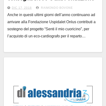
Uspidalet per “Senti il mio
DIC 17, 2018
RAIMONDO BOVONE
cuoricino”
Anche in questi ultimi giorni dell’anno continuano ad
arrivare alla Fondazione Uspidalet Onlus contributi a
sostegno del progetto “Senti il mio cuoricino”, per
l’acquisto di un eco-cardiografo per il reparto…