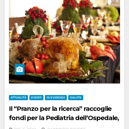
ATTUALITÀ
EVENTI
IN EVIDENZA
SALUTE
Il “Pranzo per la ricerca” raccoglie
fondi per la Pediatria dell’Ospedale,
domani a Bassignana