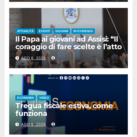
ATTUALITÀ
EVENTI
GIOVANI
IN EVIDENZA
Il Papa ai giovani ad Assisi: “Il
coraggio di fare scelte è l’atto
più rivoluzionario”
AGO 6, 2026
ECONOMIA
VIDEO
Tregua fiscale estiva, come
funziona
AGO 6, 2026