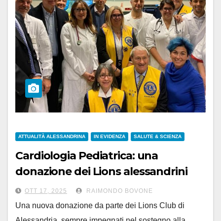
ATTUALITÀ ALESSANDRINA
IN EVIDENZA
SALUTE & SCIENZA
Cardiologia Pediatrica: una
donazione dei Lions alessandrini
per le prove da sforzo
OTT 17, 2025
RAIMONDO BOVONE
cardiopolmonari
Una nuova donazione da parte dei Lions Club di
Alessandria, sempre impegnati nel sostegno alla