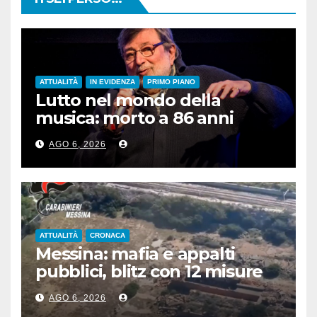
ATTUALITÀ
IN EVIDENZA
PRIMO PIANO
Lutto nel mondo della
musica: morto a 86 anni
Francesco Guccini
AGO 6, 2026
ATTUALITÀ
CRONACA
Messina: mafia e appalti
pubblici, blitz con 12 misure
cautelari
AGO 6, 2026