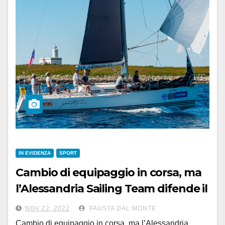
IN EVIDENZA
SPORT
Cambio di equipaggio in corsa, ma
l’Alessandria Sailing Team difende il
secondo posto in classifica
NOV 22, 2022
FAUSTA DAL MONTE
generale
Cambio di equipaggio in corsa, ma l’Alessandria