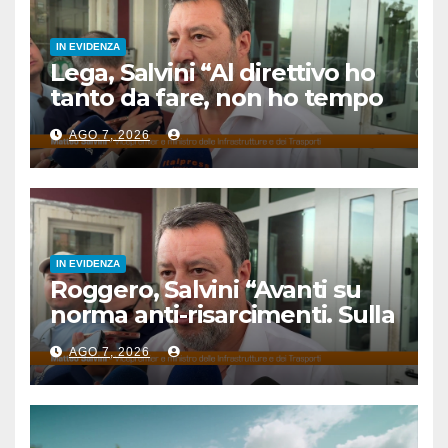
IN EVIDENZA
Lega, Salvini “Al direttivo ho
tanto da fare, non ho tempo
per litigare”
AGO 7, 2026
IN EVIDENZA
Roggero, Salvini “Avanti su
norma anti-risarcimenti. Sulla
grazia profilo basso”
AGO 7, 2026