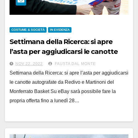
COSTUME & SOCIETÀ
IN EVIDENZA
Settimana della Ricerca: si apre
l’asta per aggiudicarsi le canotte
autografate da Redivo e Martinoni
NOV 22, 2022
FAUSTA DAL MONTE
del Monferrato Basket
Settimana della Ricerca: si apre l’asta per aggiudicarsi
le canotte autografate da Redivo e Martinoni del
Monferrato Basket Su eBay sarà possibile fare la
propria offerta fino a lunedì 28…