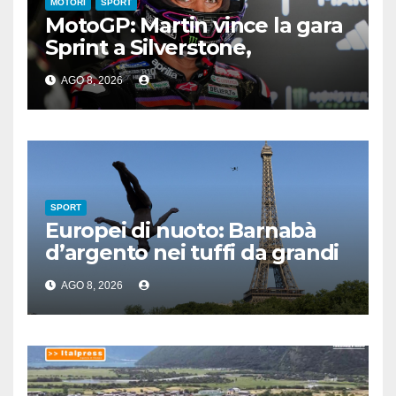
MOTORI
SPORT
MotoGP: Martin vince la gara
Sprint a Silverstone,
preceduti Ogura e Bezzecchi
AGO 8, 2026
SPORT
Europei di nuoto: Barnabà
d’argento nei tuffi da grandi
altezze
AGO 8, 2026