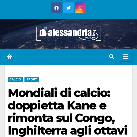
Skip
to
content
CALCIO
SPORT
Mondiali di calcio:
doppietta Kane e
rimonta sul Congo,
Inghilterra agli ottavi