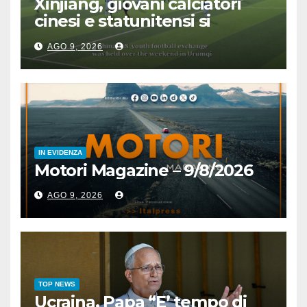
Xinjiang, giovani calciatori
cinesi e statunitensi si
incontrano grazie a sport
AGO 9, 2026
IN EVIDENZA
Motori Magazine – 9/8/2026
AGO 9, 2026
TOP NEWS
Ucraina, Papa “E’ tempo di