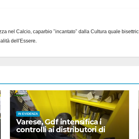
za nel Calcio, caparbio "incantato" dalla Cultura quale bisettrice
alità dell'Essere.
IN EVIDENZA
Varese, Gdf intensifica i
controlli ai distributori di
carburante, 6 multati