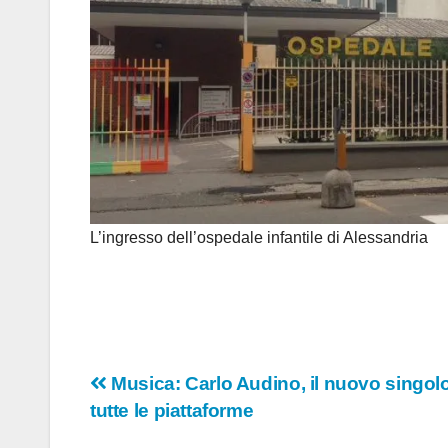
L’ingresso dell’ospedale infantile di Alessandria
Navigazione
Musica: Carlo Audino, il nuovo singol
tutte le piattaforme
articoli