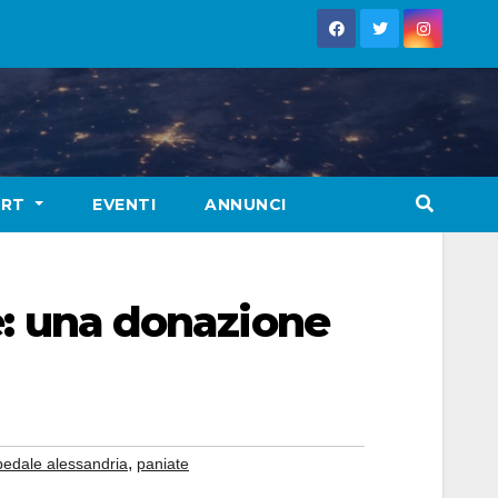
ORT
EVENTI
ANNUNCI
le: una donazione
,
pedale alessandria
paniate