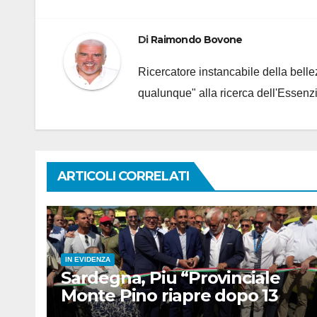
Di
Raimondo Bovone
Ricercatore instancabile della bellez
qualunque" alla ricerca dell'Essenzi
ARTICOLI CORRELATI
IN EVIDENZA
Sardegna, Piu “Provinciale
Monte Pino riapre dopo 13
anni, opera fondamentale”