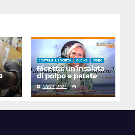
COSTUME & SOCIETÀ
CUCINA
VIDEO
Ricetta: un’insalata
a
di polpo e patate
AGO 7, 2026