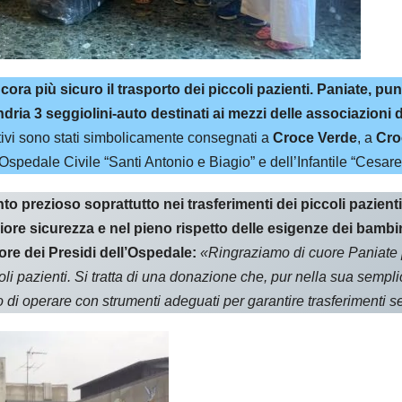
a più sicuro il trasporto dei piccoli pazienti. Paniate, punto
dria 3 seggiolini-auto destinati ai mezzi delle associazion
tivi sono stati simbolicamente consegnati a
Croce Verde
, a
Cro
Ospedale Civile “Santi Antonio e Biagio” e dell’Infantile “Cesare
prezioso soprattutto nei trasferimenti dei piccoli pazienti 
iore sicurezza e nel pieno rispetto delle esigenze dei bambin
re dei Presidi dell’Ospedale:
«Ringraziamo di cuore Paniate p
coli pazienti. Si tratta di una donazione che, pur nella sua sempl
 di operare con strumenti adeguati per garantire trasferimenti s