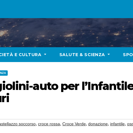
CIETÀ E CULTURA
SALUTE & SCIENZA
SP
ENZA
olini-auto per l’Infanti
ri
,
,
,
,
,
astellazzo soccorso
croce rossa
Croce Verde
donazione
infantile
os