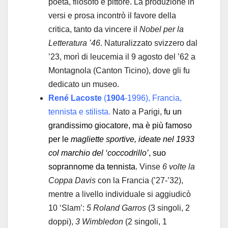
poeta, filosofo e pittore. La produzione in
versi e prosa incontrò il favore della
critica, tanto da vincere il
Nobel per la
Letteratura ’46
. Naturalizzato svizzero dal
’23, morì di leucemia il 9 agosto del ’62 a
Montagnola (Canton Ticino), dove gli fu
dedicato un museo.
René Lacoste
(
1904
-1996), Francia,
tennista e stilista.
Nato a Parigi,
fu un
grandissimo giocatore, ma è più famoso
per le
magliette sportive,
ideate nel 1933
col marchio del ‘coccodrillo’
, suo
soprannome da tennista.
Vinse
6 volte la
Coppa Davis
con la Francia (’27-’32),
mentre a livello individuale si aggiudicò
10 ‘Slam’:
5 Roland Garros
(3 singoli, 2
doppi),
3 Wimbledon
(2 singoli, 1