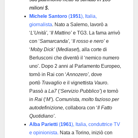
milioni $
.
Michele Santoro
(
1951
), Italia,
giornalista
. Nato a Salerno, lavorò a
‘
L’Unità’,
‘
Il Mattino’
e TG3. La fama arrivò
con ‘
Samarcanda’,
‘
Il rosso e nero’
e
‘
Moby Dick’
(
Mediaset
), alla corte di
Berlusconi che diventò il ‘nemico numero
uno’
.
Dopo 2 anni al Parlamento Europeo,
tornò in Rai con ‘
Annozero’,
dove
portò
Travaglio
e il vignettista
Vauro
.
Passò a
La7
(
‘Servizio Pubblico’
) e tornò
in
Rai
(‘
M’
).
Comunista, molto fazioso per
autodefinizione,
collabora con ‘
Il Fatto
Quotidiano’
.
Alba Parietti
(
1961
), Italia, conduttrice TV
e opinionista.
Nata a Torino, iniziò con