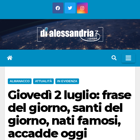
Skip
to
content
ALMANACCO
ATTUALITÀ
IN EVIDENZA
Giovedì 2 luglio: frase
del giorno, santi del
giorno, nati famosi,
accadde oggi