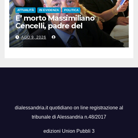
ATTUALITÀ
IN EVIDENZA
POLITICA
E’ morto Massimiliano
Cencelli, padre del
“manuale” omonimo
AGO 9, 2026
dialessandria.it quotidiano on line registrazione al
tribunale di Alessandria n.48/2017
edizioni Union Pubbli 3