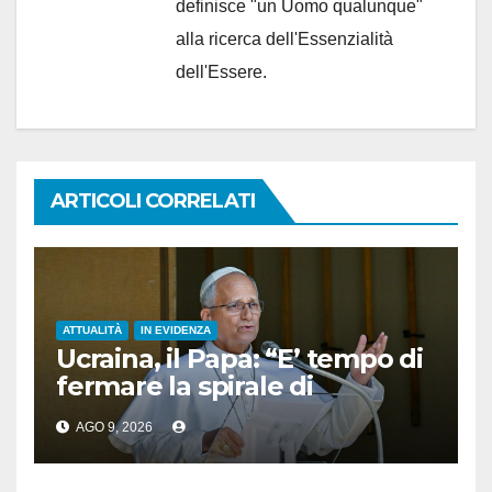
definisce "un Uomo qualunque"
alla ricerca dell'Essenzialità
dell'Essere.
ARTICOLI CORRELATI
ATTUALITÀ
IN EVIDENZA
Ucraina, il Papa: “E’ tempo di
fermare la spirale di
violenza”
AGO 9, 2026