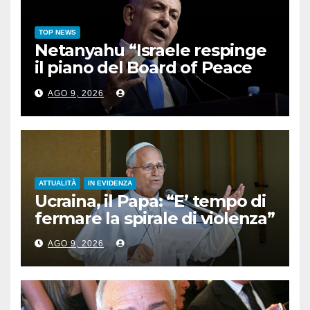
TOP NEWS
Netanyahu “Israele respinge
il piano del Board of Peace
per Gaza”
AGO 9, 2026
ATTUALITÀ
IN EVIDENZA
Ucraina, il Papa: “E’ tempo di
fermare la spirale di violenza”
AGO 9, 2026