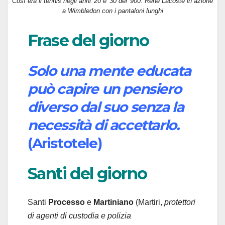
Così era il tennis negli anni '20 e '30 del '900: René Lacoste in azione
a Wimbledon con i pantaloni lunghi
Frase del giorno
Solo una mente educata
può capire un pensiero
diverso dal suo senza la
necessità di accettarlo.
(Aristotele)
Santi del giorno
Santi
Processo
e
Martiniano
(Martiri,
protettori
di agenti di custodia e polizia