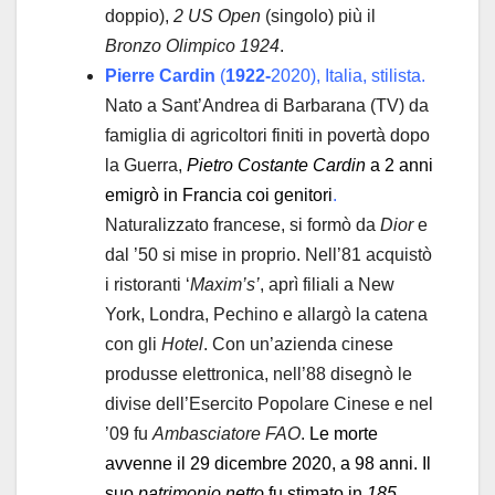
doppio),
2 US Open
(singolo) più il
Bronzo Olimpico 1924
.
Pierre Cardin
(
1922-
2020), Italia, stilista.
Nato a Sant’Andrea di Barbarana (TV) da
famiglia di agricoltori finiti in povertà dopo
la Guerra,
Pietro Costante Cardin
a 2 anni
emigrò in Francia coi genitori
.
Naturalizzato francese, si formò da
Dior
e
dal ’50 si mise in proprio. Nell’81 acquistò
i ristoranti ‘
Maxim’s’
, aprì filiali a New
York, Londra, Pechino e allargò la catena
con gli
Hotel
. Con un’azienda cinese
produsse elettronica, nell’88 disegnò le
divise dell’Esercito Popolare Cinese e nel
’09 fu
Ambasciatore FAO
.
Le morte
avvenne il 29 dicembre 2020, a 98 anni. Il
suo
patrimonio netto
fu stimato in
185