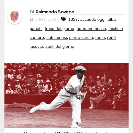
Di
Raimondo Bovone
,
,
1897
accadde oggi
alba
LUG 1, 2026
,
,
,
parietti
frase del giorno
hermann hesse
michele
,
,
,
,
santoro
nati famosi
pierre cardin
radio
rené
,
lacoste
santi del giorno