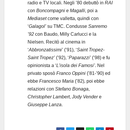
radio e TV locali. Negli ’80 debuttò in
RAI
con
Boncompagni
e
Magalli
, poi a
Mediaset
come valletta, quindi con
‘
Galagol’
su TMC. Condusse
Sanremo
’92
con Baudo, Milly Carlucci e la
Nielsen. Recitò al cinema in
‘
Abbronzatissimi’
(’91), ‘
Saint Tropez-
Saint Tropez’
(’92), ‘
Paparazzi’
(’98) e fu
opinionista a ‘
L’isola dei Famosi’
. Nel
privato sposò
Franco Oppini
(’81-’90) ed
ebbe
Francesco Maria
(’82), poi ebbe
relazioni con
Stefano Bonaga
,
Christopher Lambert
,
Jody Vender
e
Giuseppe Lanza
.