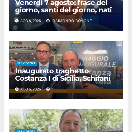
Venerdì 7 agosto: frase del
giorno, santi del giorno, nati
famosi, accadde oggi
AGO 6, 2026
RAIMONDO BOVONE
IN EVIDENZA
Inaugurato traghetto
Costanza I di Sicilia, Schifani
“Mantenuto impegni presi”
AGO 6, 2026
IN EVIDENZA