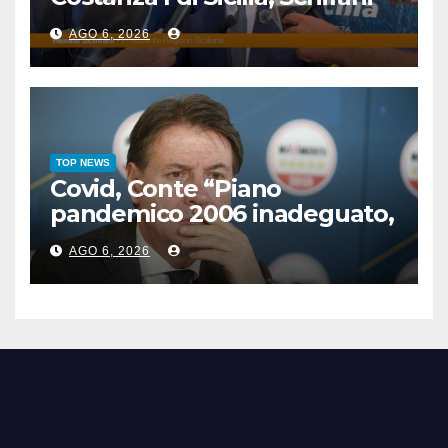
“Mantenuto impegni presi”
AGO 6, 2026
TOP NEWS
Covid, Conte “Piano
pandemico 2006 inadeguato,
virus senza precedenti”
AGO 6, 2026