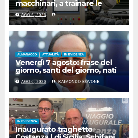
macchinari, a trainare le
“attrezzature intelligenti”
AGO 6, 2026
ALMANACCO
ATTUALITÀ
IN EVIDENZA
Venerdì 7 agosto: frase del
giorno, santi del giorno, nati
famosi, accadde oggi
AGO 6, 2026
RAIMONDO BOVONE
IN EVIDENZA
Inaugurato traghetto
Costanza I di Sicilia, Schifani