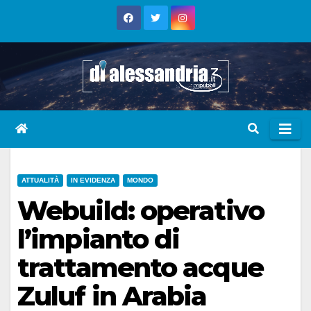
Skip
to
content
ATTUALITÀ
IN EVIDENZA
MONDO
Webuild: operativo
l’impianto di
trattamento acque
Zuluf in Arabia