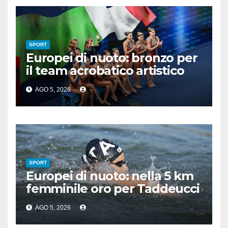
SPORT
Europei di nuoto: bronzo per
il team acrobatico artistico
dell’Italia
AGO 5, 2026
SPORT
Europei di nuoto: nella 5 km
femminile oro per Taddeucci
e bronzo per Pozzobon
AGO 5, 2026