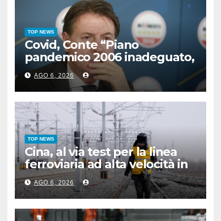
TOP NEWS
Covid, Conte “Piano
pandemico 2006 inadeguato,
virus senza precedenti”
AGO 6, 2026
TOP NEWS
Cina, al via test per la linea
ferroviaria ad alta velocità in
zona permafrost
AGO 6, 2026