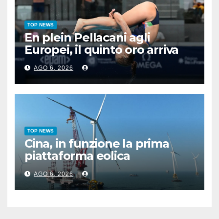
TOP NEWS
En plein Pellacani agli
Europei, il quinto oro arriva
nel sincro con Pizzini
AGO 6, 2026
TOP NEWS
Cina, in funzione la prima
piattaforma eolica
galleggiante da 16 MW
AGO 6, 2026