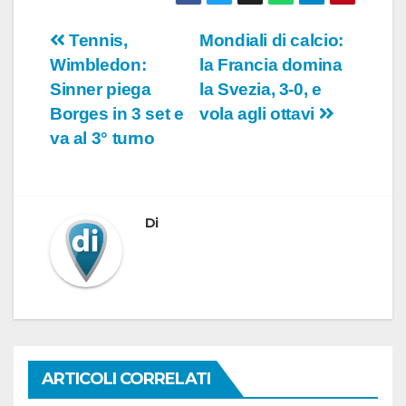
Navigazione
Tennis,
Mondiali di calcio:
Wimbledon:
la Francia domina
articoli
Sinner piega
la Svezia, 3-0, e
Borges in 3 set e
vola agli ottavi
va al 3° turno
Di
ARTICOLI CORRELATI