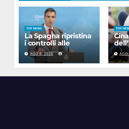
TOP NEWS
TOP NE
La Spagna ripristina
Cina
i controlli alle
dell’
frontiere con l’Italia
dell
AGO 8, 2026
AGO 
pubb