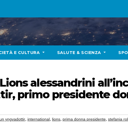
CIETÀ E CULTURA
SALUTE & SCIENZA
SP
Lions alessandrini all’in
r, primo presidente don
,
,
,
,
un yngvadottir
international
lions
prima donna presidente
stefania rol