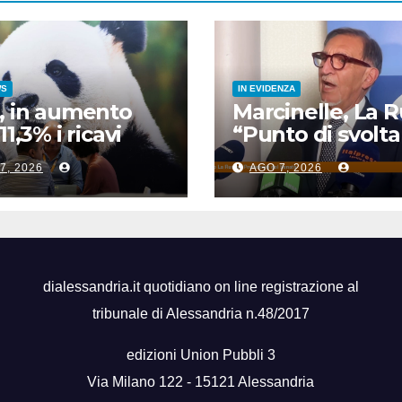
WS
IN EVIDENZA
, in aumento
Marcinelle, La 
11,3% i ricavi
“Punto di svolta
’industria
la sicurezza sul
7, 2026
AGO 7, 2026
licitaria
lavoro”
dialessandria.it quotidiano on line registrazione al
tribunale di Alessandria n.48/2017
edizioni Union Pubbli 3
Via Milano 122 - 15121 Alessandria