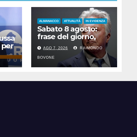
ALMANACCO
ATTUALITÀ
IN EVIDENZA
Sabato 8 agosto:
frase del giorno,
Russa
santi del giorno, nati
 per
AGO 7, 2026
RAIMONDO
famosi, accadde
oggi
BOVONE