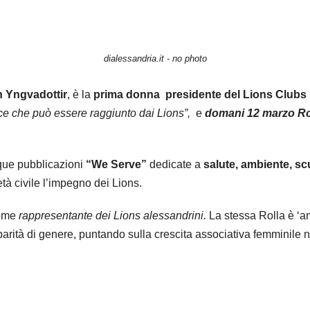
dialessandria.it - no photo
 Yngvadottir
, è la
prima donna presidente del Lions Clubs 
ce che può essere raggiunto dai Lions”,
e
domani 12 marzo
R
nque pubblicazioni
“We Serve”
dedicate a
salute, ambiente, sc
età civile l’impegno dei Lions.
ome
rappresentante dei Lions alessandrini.
La stessa Rolla è ‘a
arità di genere, puntando sulla crescita associativa femminile 