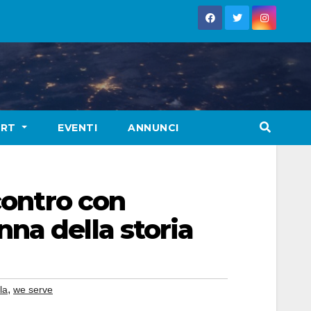
ORT
EVENTI
ANNUNCI
contro con
na della storia
,
la
we serve