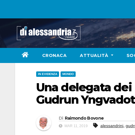
Skip
to
content
CRONACA
ATTUALITÀ
SO
IN EVIDENZA
MONDO
Una delegata dei 
Gudrun Yngvadotti
Di
Raimondo Bovone
,
alessandrini
gudr
MAR 11, 2019