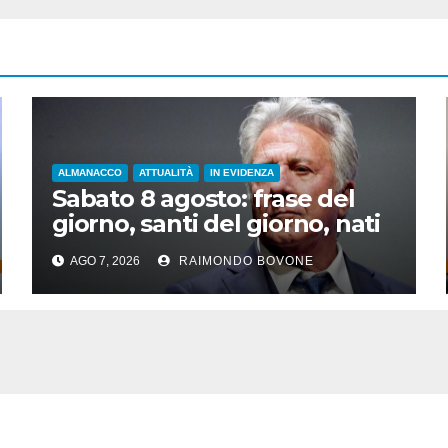
ALMANACCO
ATTUALITÀ
IN EVIDENZA
Sabato 8 agosto: frase del
giorno, santi del giorno, nati
famosi, accadde oggi
AGO 7, 2026
RAIMONDO BOVONE