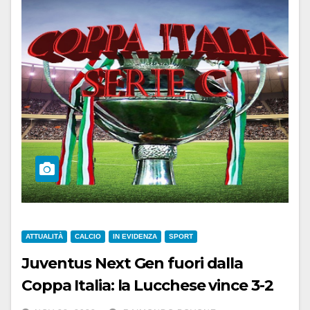
ATTUALITÀ
CALCIO
IN EVIDENZA
SPORT
Juventus Next Gen fuori dalla
Coppa Italia: la Lucchese vince 3-2
ai supplementari e va ai quarti