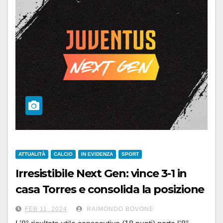
ATTUALITÀ
CALCIO
IN EVIDENZA
SPORT
Irresistibile Next Gen: vince 3-1 in
casa Torres e consolida la posizione
playoff
FEB 11, 2024
RAIMONDO BOVONE