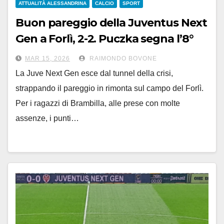
ATTUALITÀ ALESSANDRINA
CALCIO
SPORT
Buon pareggio della Juventus Next
Gen a Forlì, 2-2. Puczka segna l’8°
gol stagionale
MAR 15, 2026
RAIMONDO BOVONE
La Juve Next Gen esce dal tunnel della crisi,
strappando il pareggio in rimonta sul campo del Forlì.
Per i ragazzi di Brambilla, alle prese con molte
assenze, i punti…