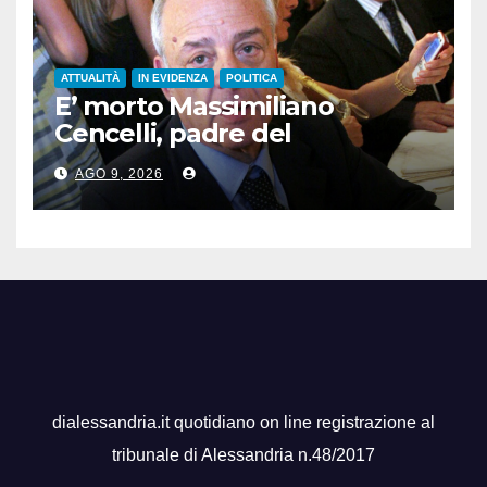
ATTUALITÀ
IN EVIDENZA
POLITICA
E’ morto Massimiliano
Cencelli, padre del
“manuale” omonimo
AGO 9, 2026
dialessandria.it quotidiano on line registrazione al
tribunale di Alessandria n.48/2017