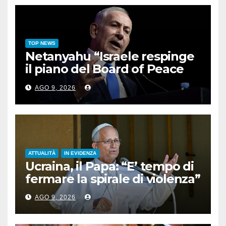
TOP NEWS
Netanyahu “Israele respinge
il piano del Board of Peace
per Gaza”
AGO 9, 2026
ATTUALITÀ
IN EVIDENZA
Ucraina, il Papa: “E’ tempo di
fermare la spirale di violenza”
AGO 9, 2026