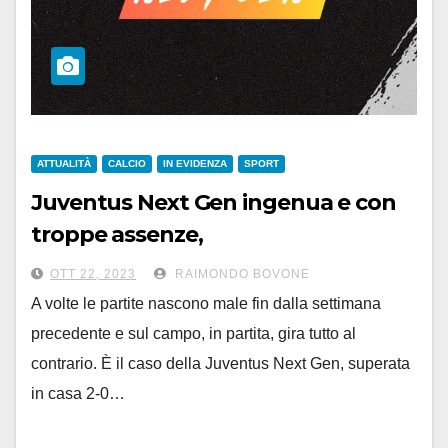
ATTUALITÀ
CALCIO
IN EVIDENZA
SPORT
Juventus Next Gen ingenua e con
troppe assenze,
il solido Perugia vince senza
OTT 22, 2023
RAIMONDO BOVONE
soffrire: 2-0
A volte le partite nascono male fin dalla settimana
precedente e sul campo, in partita, gira tutto al
contrario. È il caso della Juventus Next Gen, superata
in casa 2-0…