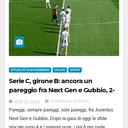
ATTUALITÀ ALESSANDRINA
CALCIO
SPORT
Serie C, girone B: ancora un
pareggio fra Next Gen e Gubbio, 2-
2, gol di Guerra al 94′
MAR 21, 2026
RAIMONDO BOVONE
Pareggi, sempre pareggi, solo pareggi, fra Juventus
Next Gen e Gubbio. Dopo la gara di oggi le sfide
giocate sono 4 e i pareggi pure, i gol 6 per parte.…