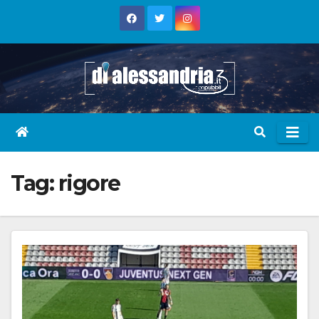
Skip
to
content
Tag:
rigore