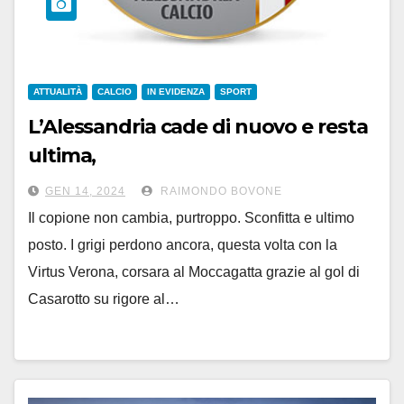
ATTUALITÀ
CALCIO
IN EVIDENZA
SPORT
L’Alessandria cade di nuovo e resta
ultima,
la Virtus Verona vince su rigore con
GEN 14, 2024
RAIMONDO BOVONE
Casarotto
Il copione non cambia, purtroppo. Sconfitta e ultimo
posto. I grigi perdono ancora, questa volta con la
Virtus Verona, corsara al Moccagatta grazie al gol di
Casarotto su rigore al…