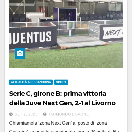
ATTUALITÀ ALESSANDRINA
SPORT
Serie C, girone B: prima vittoria
della Juve Next Gen, 2-1 al Livorno
SET 2, 2025
RAIMONDO BOVONE
Chiamiamola ‘zona Next Gen’ al posto di ‘zona
Cesarini’. In questo campionato, per la 2^ volta di fila,