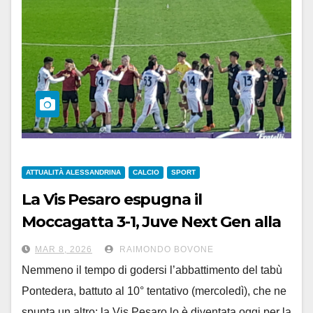
ATTUALITÀ ALESSANDRINA
CALCIO
SPORT
La Vis Pesaro espugna il
Moccagatta 3-1, Juve Next Gen alla
3^ sconfitta nelle ultime 4 gare
MAR 8, 2026
RAIMONDO BOVONE
Nemmeno il tempo di godersi l’abbattimento del tabù
Pontedera, battuto al 10° tentativo (mercoledì), che ne
spunta un altro: la Vis Pesaro lo è diventata oggi per la