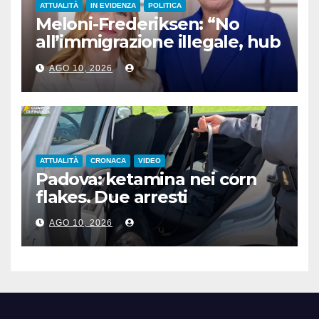
ATTUALITÀ
IN EVIDENZA
POLITICA
Meloni-Frederiksen: “No
all’immigrazione illegale, hub
di rimpatrio in Paesi terzi”
AGO 10, 2026
ATTUALITÀ
CRONACA
VIDEO
Padova: ketamina nei corn
flakes. Due arresti
AGO 10, 2026