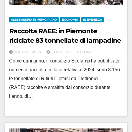
ALESSANDRIA IN PRIMO PIANO
ECONOMIA
IN EVIDENZA
Raccolta RAEE: in Piemonte
riciclate 83 tonnellate di lampadine
nel 2024
MAR 22, 2025
RAIMONDO BOVONE
Come ogni anno, il consorzio Ecolamp ha pubblicato i
numeri di raccolta in Italia relativi al 2024: sono 3.156
le tonnellate di Rifiuti Elettrici ed Elettronici
(RAEE) raccolte e smaltite dal consorzio durante
l’anno, di…