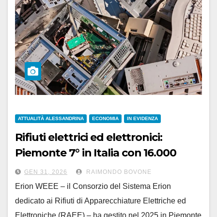
ATTUALITÀ ALESSANDRINA
ECONOMIA
IN EVIDENZA
Rifiuti elettrici ed elettronici:
Piemonte 7° in Italia con 16.000
tonnellate nel 2025. Alessandria al
GEN 31, 2026
RAIMONDO BOVONE
3° posto
Erion WEEE – il Consorzio del Sistema Erion
dedicato ai Rifiuti di Apparecchiature Elettriche ed
Elettroniche (RAEE) – ha gestito nel 2025 in Piemonte