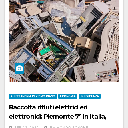
ALESSANDRIA IN PRIMO PIANO
ECONOMIA
IN EVIDENZA
Raccolta rifiuti elettrici ed
elettronici: Piemonte 7° in Italia,
Alessandria 3^ in regione
FEB 13, 2025
RAIMONDO BOVONE