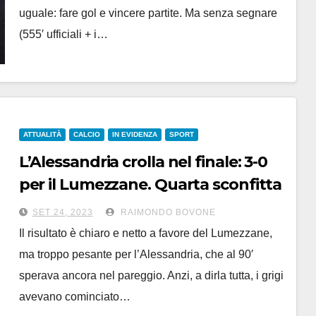
uguale: fare gol e vincere partite. Ma senza segnare
(555′ ufficiali + i…
ATTUALITÀ
CALCIO
IN EVIDENZA
SPORT
L’Alessandria crolla nel finale: 3-0
per il Lumezzane. Quarta sconfitta
consecutiva, il pubblico contesta
SET 24, 2023
RAIMONDO BOVONE
Il risultato è chiaro e netto a favore del Lumezzane,
ma troppo pesante per l’Alessandria, che al 90′
sperava ancora nel pareggio. Anzi, a dirla tutta, i grigi
avevano cominciato…