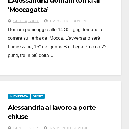
L’Alessandria domani torna al
‘Moccagatta’
alle 14.30 amichevole con il
GEN 14, 2017
RAIMONDO BOVONE
Lumezzane
Domani pomeriggio alle 14.30 i grigi tornano a
correre sull’erba del Mocca. L’avversario sarà il
Lumezzane, 15° nel girone B di Lega Pro con 22
punti, tre in più della…
IN EVIDENZA
SPORT
Alessandria al lavoro a porte
chiuse
due amichevoli domani e
GEN 11, 2017
RAIMONDO BOVONE