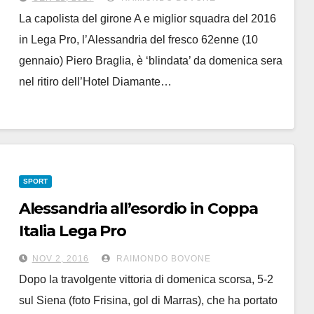
domenica
La capolista del girone A e miglior squadra del 2016
C’è Evacuo in arrivo? Forse
in Lega Pro, l’Alessandria del fresco 62enne (10
gennaio) Piero Braglia, è ‘blindata’ da domenica sera
nel ritiro dell’Hotel Diamante…
SPORT
Alessandria all’esordio in Coppa
Italia Lega Pro
Alle 14.30 sfida la Giana Erminio a
NOV 2, 2016
RAIMONDO BOVONE
Gorgonzola
Dopo la travolgente vittoria di domenica scorsa, 5-2
sul Siena (foto Frisina, gol di Marras), che ha portato