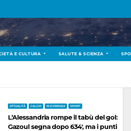
CIETÀ E CULTURA
SALUTE & SCIENZA
SP
ATTUALITÀ
CALCIO
IN EVIDENZA
SPORT
L’Alessandria rompe il tabù del gol:
Gazoul segna dopo 634′, ma i punti