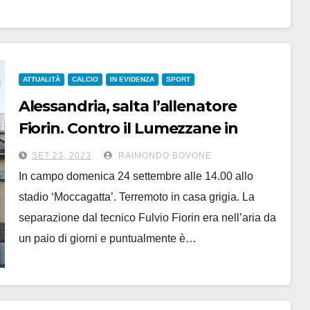
ATTUALITÀ
CALCIO
IN EVIDENZA
SPORT
Alessandria, salta l’allenatore
Fiorin. Contro il Lumezzane in
panchina andrà Zaza, tecnico U15
SET 23, 2023
RAIMONDO BOVONE
In campo domenica 24 settembre alle 14.00 allo
stadio ‘Moccagatta’. Terremoto in casa grigia. La
separazione dal tecnico Fulvio Fiorin era nell’aria da
un paio di giorni e puntualmente è…