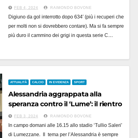
li fa il Lumezzane, 2-1
FEB 4, 2024
RAIMONDO BOVONE
Digiuno da gol interrotto dopo 634′ (più i recuperi che
per molti non si dovrebbero contare). Ma si fa sempre
più duro il cammino dei grigi in questa serie C…
ATTUALITÀ
CALCIO
IN EVIDENZA
SPORT
Alessandria aggrappata alla
speranza contro il ‘Lume’: il rientro
di Siafa potrebbe portare i gol
FEB 3, 2024
RAIMONDO BOVONE
In campo domani alle 16.15 allo stadio ‘Tullio Saleri’
di Lumezzane. Il tema per l’Alessandria è sempre