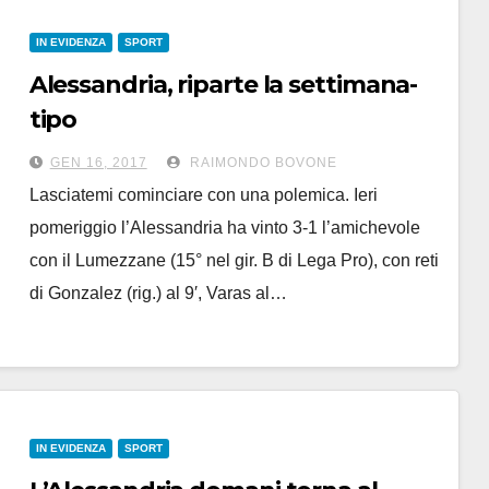
IN EVIDENZA
SPORT
Alessandria, riparte la settimana-
tipo
dopo il 3-1 amichevole al
GEN 16, 2017
RAIMONDO BOVONE
Lumezzane
Lasciatemi cominciare con una polemica. Ieri
pomeriggio l’Alessandria ha vinto 3-1 l’amichevole
con il Lumezzane (15° nel gir. B di Lega Pro), con reti
di Gonzalez (rig.) al 9′, Varas al…
IN EVIDENZA
SPORT