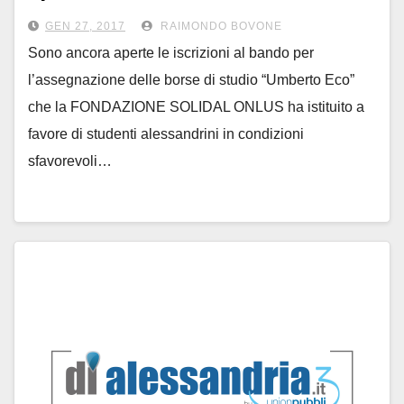
per le borse di studio “Umberto
GEN 27, 2017
RAIMONDO BOVONE
Eco”
Sono ancora aperte le iscrizioni al bando per
l’assegnazione delle borse di studio “Umberto Eco”
che la FONDAZIONE SOLIDAL ONLUS ha istituito a
favore di studenti alessandrini in condizioni
sfavorevoli…