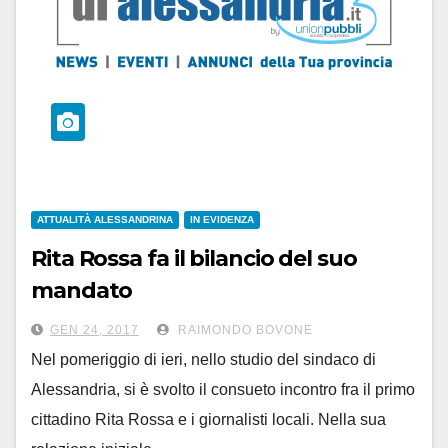
ATTUALITÀ ALESSANDRINA
IN EVIDENZA
Rita Rossa fa il bilancio del suo
mandato
e si ricandida a Palazzo Rosso
GEN 24, 2017
RAIMONDO BOVONE
Nel pomeriggio di ieri, nello studio del sindaco di
Alessandria, si è svolto il consueto incontro fra il primo
cittadino Rita Rossa e i giornalisti locali. Nella sua