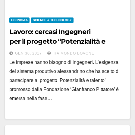
ECONOMIA
SCIENCE & TECHNOLOGY
Lavoro: cercasi Ingegneri
per il progetto “Potenzialità e
talento”
GEN 30, 2017
RAIMONDO BOVONE
Le imprese hanno bisogno di ingegneri. L’esigenza
del sistema produttivo alessandrino che ha scelto di
partecipare al progetto ‘Potenzialità e talento’
promosso dalla Fondazione ‘Gianfranco Pittatore’ è
emersa nella fase…