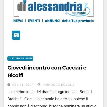
CULTURA & EVENTI
Giovedì incontro con Cacciari e
Ricolfi
per parlare di società e democrazia
GEN 31, 2017
RAIMONDO BOVONE
La celebre frase del drammaturgo tedesco Bertold
Brecht “Il Comitato centrale ha deciso: poiché il
popolo non è d’accordo, bisogna nominare un nuovo