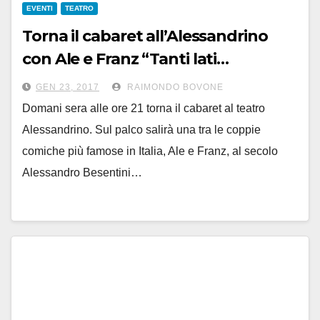
EVENTI
TEATRO
Torna il cabaret all’Alessandrino
con Ale e Franz “Tanti lati…
LATITANTI”
GEN 23, 2017
RAIMONDO BOVONE
Domani sera alle ore 21 torna il cabaret al teatro
Alessandrino. Sul palco salirà una tra le coppie
comiche più famose in Italia, Ale e Franz, al secolo
Alessandro Besentini…