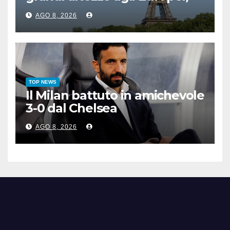
bis azzurro dopo Cosetti
AGO 8, 2026
TOP NEWS
Il Milan battuto in amichevole
3-0 dal Chelsea
AGO 8, 2026