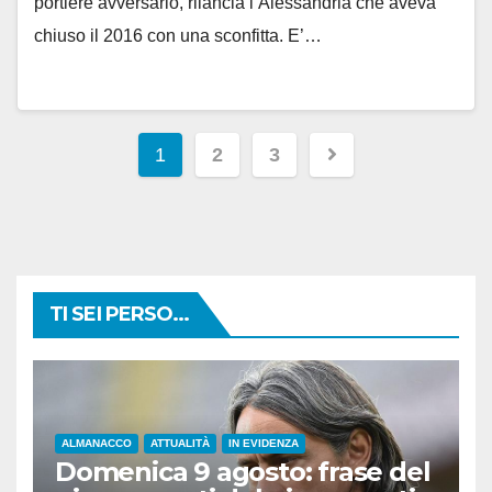
portiere avversario, rilancia l’Alessandria che aveva
chiuso il 2016 con una sconfitta. E’…
Paginazione
1
2
3
degli
articoli
TI SEI PERSO...
ALMANACCO
ATTUALITÀ
IN EVIDENZA
Domenica 9 agosto: frase del