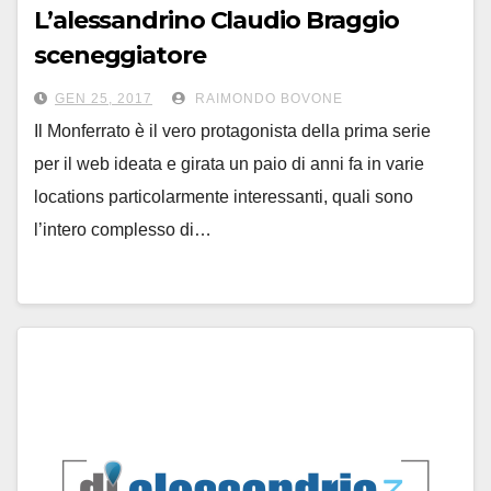
L’alessandrino Claudio Braggio
sceneggiatore
della serie ‘Blind Fate’ sul
GEN 25, 2017
RAIMONDO BOVONE
Monferrato
Il Monferrato è il vero protagonista della prima serie
per il web ideata e girata un paio di anni fa in varie
locations particolarmente interessanti, quali sono
l’intero complesso di…