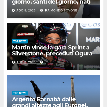
giorno, santi del giorno, nati
famosi, accadde oggi
AGO 8, 2026
RAIMONDO BOVONE
TOP NEWS
Martin vince la gara Sprint a
Silverstone, preceduti Ogura
e Bezzecchi
AGO 8, 2026
TOP NEWS
Argento Barnabà dalle
grandi altezze agli Europei,