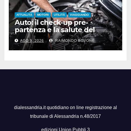
ATTUALITÀ
MOTORI
UTILITÀ
VIAGGIANDO
Auto: il check-up pre-
partenza e la salute del
motore sotto il sole
AGO 9, 2026
RAIMONDO BOVONE
dialessandria.it quotidiano on line registrazione al
tribunale di Alessandria n.48/2017
edizioni Union Pubbli 3