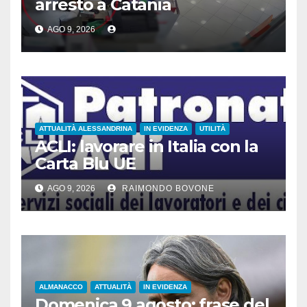
arresto a Catania
AGO 9, 2026
ATTUALITÀ ALESSANDRINA
IN EVIDENZA
UTILITÀ
ACLI: lavorare in Italia con la
Carta Blu UE
AGO 9, 2026
RAIMONDO BOVONE
ALMANACCO
ATTUALITÀ
IN EVIDENZA
Domenica 9 agosto: frase del