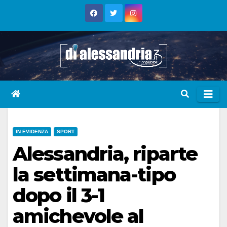
Skip
to
content
IN EVIDENZA
SPORT
Alessandria, riparte
la settimana-tipo
dopo il 3-1
amichevole al