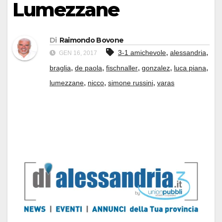
Lumezzane
Di
Raimondo Bovone
,
,
3-1 amichevole
alessandria
GEN 16, 2017
,
,
,
,
,
braglia
de paola
fischnaller
gonzalez
luca piana
,
,
,
lumezzane
nicco
simone russini
varas