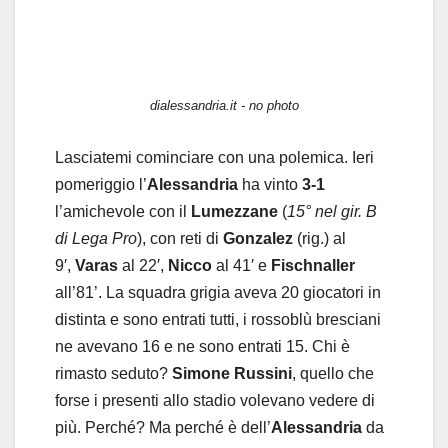
dialessandria.it - no photo
Lasciatemi cominciare con una polemica. Ieri
pomeriggio l’
Alessandria
ha vinto
3-1
l’amichevole con il
Lumezzane
(
15° nel gir. B
di Lega Pro
), con reti di
Gonzalez
(rig.) al
9′,
Varas
al 22′,
Nicco
al 41′ e
Fischnaller
all’81’. La squadra grigia aveva 20 giocatori in
distinta e sono entrati tutti, i rossoblù bresciani
ne avevano 16 e ne sono entrati 15. Chi è
rimasto seduto?
Simone Russini
, quello che
forse i presenti allo stadio volevano vedere di
più. Perché? Ma perché è dell’
Alessandria
da