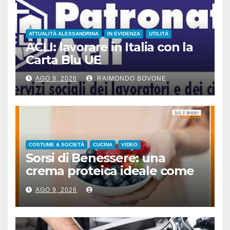
ATTUALITÀ ALESSANDRINA
IN EVIDENZA
UTILITÀ
ACLI: lavorare in Italia con la
Carta Blu UE
AGO 9, 2026
RAIMONDO BOVONE
COSTUME & SOCIETÀ
CUCINA
VIDEO
Sorsi di Benessere: una
crema proteica ideale come
spuntino
AGO 9, 2026