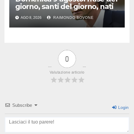
giorno, santi del giorno, nati
famosi, accadde oggi
AGO 8, 2026
RAIMONDO BOVONE
0
Valutazione articolo
Subscribe
Login