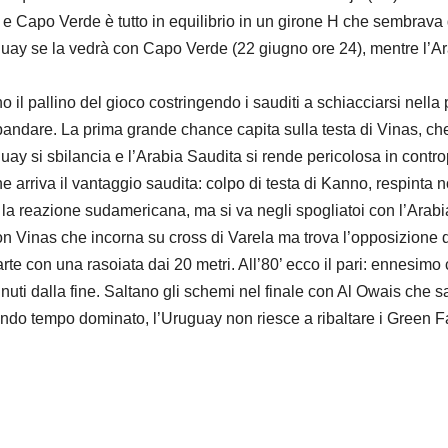
 e Capo Verde è tutto in equilibrio in un girone H che sembrava
uguay se la vedrà con Capo Verde (22 giugno ore 24), mentre l’A
il pallino del gioco costringendo i sauditi a schiacciarsi nella
ndare. La prima grande chance capita sulla testa di Vinas, che
uay si sbilancia e l’Arabia Saudita si rende pericolosa in contro
arriva il vantaggio saudita: colpo di testa di Kanno, respinta non 
ta la reazione sudamericana, ma si va negli spogliatoi con l’Arabi
 con Vinas che incorna su cross di Varela ma trova l’opposizione 
rte con una rasoiata dai 20 metri. All’80’ ecco il pari: ennesimo c
nuti dalla fine. Saltano gli schemi nel finale con Al Owais che sa
do tempo dominato, l’Uruguay non riesce a ribaltare i Green Fal