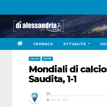
Skip
to
content
CRONACA
ATTUALITÀ
SO
CALCIO
SPORT
Mondiali di calcio
Saudita, 1-1
Di
GIU 16, 2026