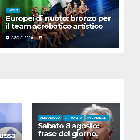
SPORT
Europei di nuoto: bronzo per
il team acrobatico artistico
dell’Italia
AGO 5, 2026
ALMANACCO
ATTUALITÀ
IN EVIDENZA
Sabato 8 agosto:
frase del giorno,
Russa