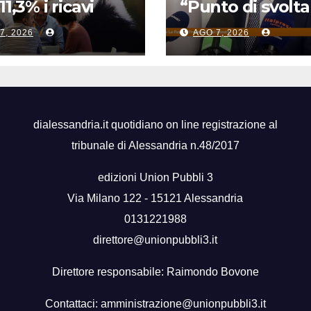
11,3% i ricavi
“Punto di svolta
’industria
la sicurezza sul
7, 2026
AGO 7, 2026
licitaria
lavoro”
dialessandria.it quotidiano on line registrazione al
tribunale di Alessandria n.48/2017
edizioni Union Pubbli 3
Via Milano 122 - 15121 Alessandria
0131221988
direttore@unionpubbli3.it
Direttore responsabile: Raimondo Bovone
Contattaci:
amministrazione@unionpubbli3.it