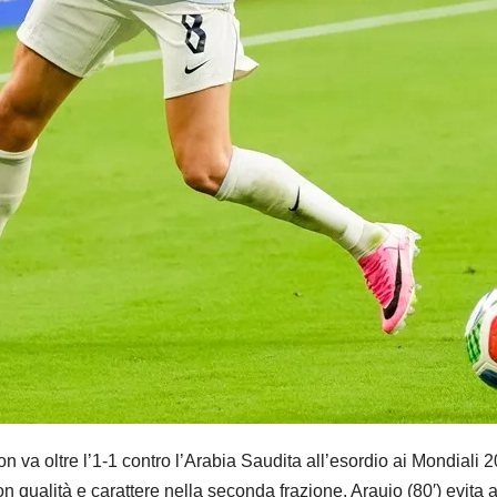
 oltre l’1-1 contro l’Arabia Saudita all’esordio ai Mondiali 20
on qualità e carattere nella seconda frazione. Araujo (80′) evita