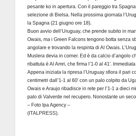
pesante ko in apertura. Con il pareggio tra Spagna
selezione di Bielsa. Nella prossima giornata l’Ur
la Spagna (21 giugno ore 18).
Buon avvio dell’Uruguay, che prende subito in mano 
Owais, ma i Green Falcons tengono botta senza sba
angolare e trovando la respinta di Al Owais. L’Urug
Muslera devia in corner. Ed è da calcio d’angolo che 
ribattuta è Al Amri, che firma l’1-0 al 41′. Immedia
Appena iniziata la ripresa l’Uruguay sfiora il pari
centimetri dall’1-1 al 60′ con un palo colpito da Uga
Owais e Araujo ribadisce in rete per l’1-1 a dieci mi
palo di Valverde nel recupero. Nonostante un secon
– Foto Ipa Agency –
(ITALPRESS).