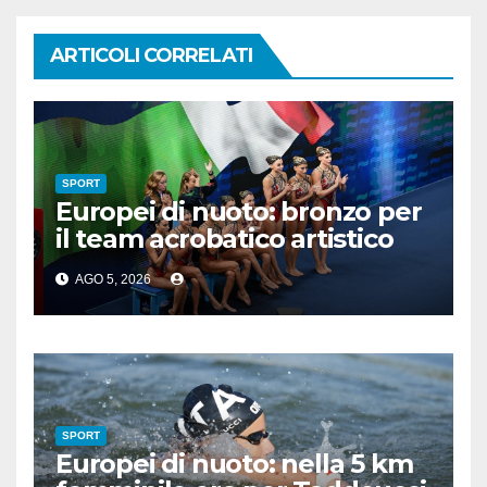
ARTICOLI CORRELATI
SPORT
Europei di nuoto: bronzo per
il team acrobatico artistico
dell’Italia
AGO 5, 2026
SPORT
Europei di nuoto: nella 5 km