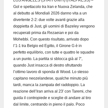
LOS ANGELES (STATI UNITI) (ITALPRESS) –
Gol e spettacolo tra Iran e Nuova Zelanda, che
al debutto ai Mondiali 2026 danno vita a un
divertente 2-2: due volte avanti grazie alla
doppietta di Just, gli uomini di Bazeley vengono
recuperati prima da Rezaeian e poi da
Mohebbi. Con questo risultato, arrivato dopo
l’1-1 tra Belgio ed Egitto, il Girone G è in
perfetto equilibrio, con tutte e quattro le squadre
a un punto. La partita si sblocca già al 7′,
quando Just insacca di destro sfruttando
l’ottimo lavoro di sponda di Wood. Lo stesso
capitano neozelandese, qualche minuto più
tardi, manca la zampata del raddoppio. La
reazione dell’Iran arriva al 23′ con Taremi, che
guida il contropiede e sceglie di andare al tiro
dal limite, centrando in pieno il palo. Poco