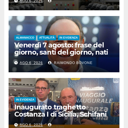
AGO 6, 2026
ALMANACCO
ATTUALITÀ
IN EVIDENZA
Venerdì 7 agosto: frase del
giorno, santi del giorno, nati
famosi, accadde oggi
AGO 6, 2026
RAIMONDO BOVONE
IN EVIDENZA
Inaugurato traghetto
Costanza I di Sicilia, Schifani
“Mantenuto impegni presi”
AGO 6, 2026