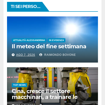
TI SEI PERSO...
ATTUALITÀ ALESSANDRINA
IN EVIDENZA
Il meteo del fine settimana
AGO 7, 2026
RAIMONDO BOVONE
TOP NEWS
Cina, cresce il settore
macchinari, a trainare le
“attrezzature intelligenti”