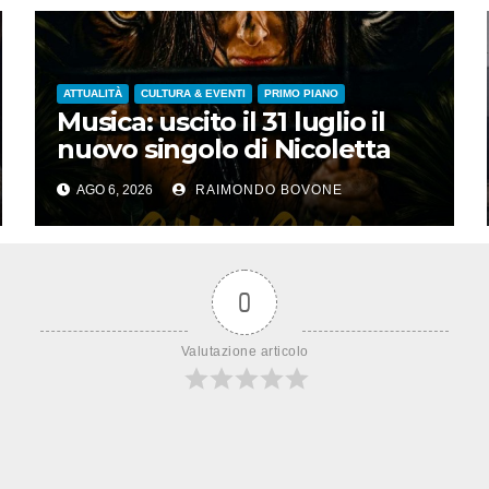
ATTUALITÀ
CULTURA & EVENTI
PRIMO PIANO
Musica: uscito il 31 luglio il
nuovo singolo di Nicoletta
Pedrini, ‘Giungla’
AGO 6, 2026
RAIMONDO BOVONE
0
Valutazione articolo