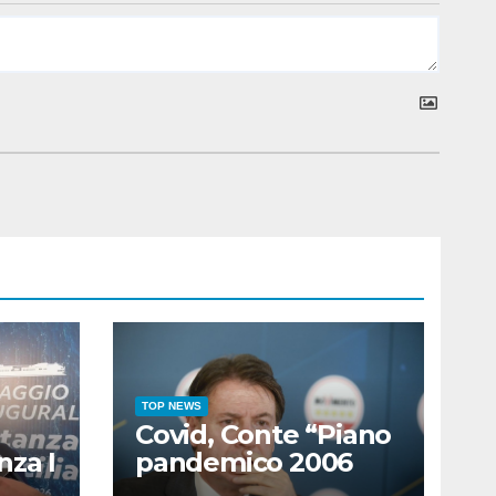
TOP NEWS
Covid, Conte “Piano
nza I
pandemico 2006
i
inadeguato, virus