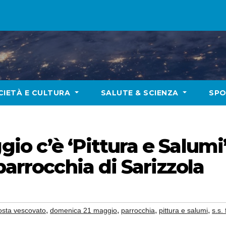
CIETÀ E CULTURA
SALUTE & SCIENZA
SP
o c’è ‘Pittura e Salumi
parrocchia di Sarizzola
,
,
,
,
osta vescovato
domenica 21 maggio
parrocchia
pittura e salumi
s.s.