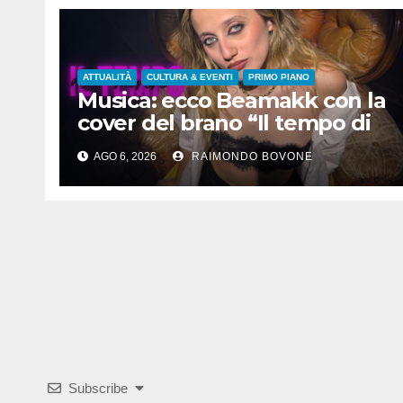
ATTUALITÀ
CULTURA & EVENTI
PRIMO PIANO
Musica: ecco Beamakk con la
cover del brano “Il tempo di
morire” di Battisti
AGO 6, 2026
RAIMONDO BOVONE
Subscribe