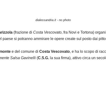
dialessandria.it - no photo
rizzola
(frazione di
Costa Vescovato
, fra Novi e Tortona) organ
el paese si potranno ammirare le opere create sul posto dai pittori
emonte
e del comune di
Costa Vescovato
, e ha lo scopo di racc
emente Salsa Gavinelli
(
C.S.G.
la sua firma), attivo circa un secol