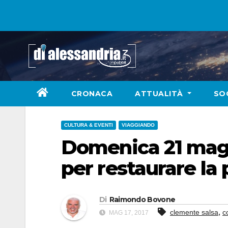
Skip
to
content
CRONACA
ATTUALITÀ
SO
CULTURA & EVENTI
VIAGGIANDO
Domenica 21 maggi
per restaurare la 
Di
Raimondo Bovone
,
clemente salsa
c
MAG 17, 2017