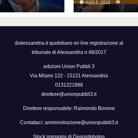
i
AGO 6, 2026
E
“Mantenuto
impegni presi”
dialessandria.it quotidiano on line registrazione al
tribunale di Alessandria n.48/2017
edizioni Union Pubbli 3
Via Milano 122 - 15121 Alessandria
0131221988
direttore@unionpubbli3.it
Direttore responsabile: Raimondo Bovone
Contattaci:
amministrazione@unionpubbli3.it
Stock immagini di
Depositphotos