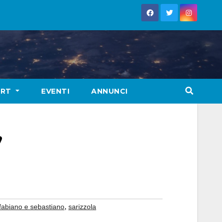
ORT
EVENTI
ANNUNCI
’
,
 fabiano e sebastiano
sarizzola