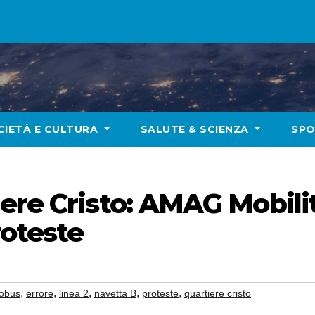
CIETÀ E CULTURA
SALUTE & SCIENZA
SP
iere Cristo: AMAG Mobili
roteste
,
,
,
,
,
obus
errore
linea 2
navetta B
proteste
quartiere cristo