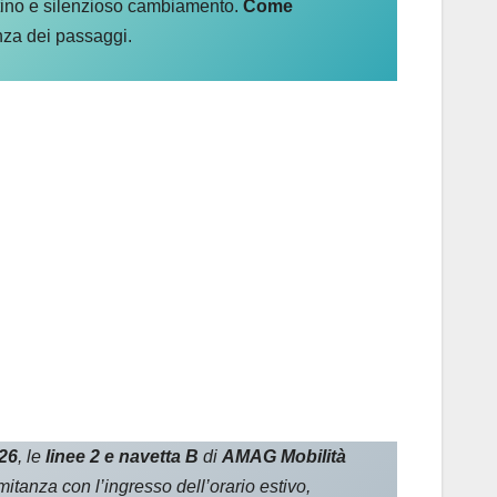
tino e silenzioso cambiamento.
Come
enza dei passaggi.
026
, le
linee 2 e navetta B
di
AMAG Mobilità
tanza con l’ingresso dell’orario estivo,