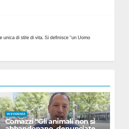
 unica di stile di vita. Si definisce "un Uomo
IN EVIDENZA
Comazzi “Gli animali non si
abbandonano, denunciate