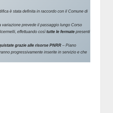
fica è stata definita in raccordo con il Comune di
la variazione prevede il passaggio lungo Corso
lcermelli, effettuando così
tutte le fermate
presenti
uistate grazie
alle risorse PNRR
– Piano
anno progressivamente inserite in servizio e che