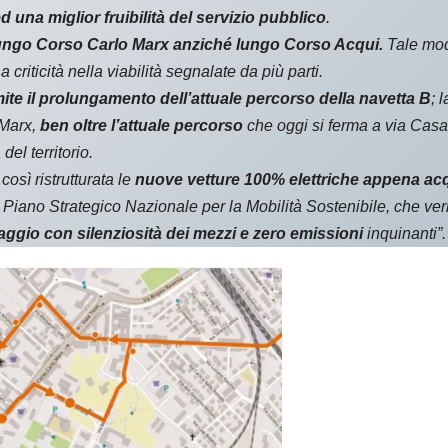
d una miglior fruibilità del servizio pubblico
.
ungo Corso Carlo Marx anziché lungo Corso Acqui.
Tale modi
criticità nella viabilità segnalate da più parti.
mite il prolungamento dell’attuale percorso della navetta B
; 
 Marx,
ben oltre l’attuale percorso
che oggi si ferma a via Casa
del territorio.
così ristrutturata le
nuove vetture 100% elettriche
appena acq
iano Strategico Nazionale per la Mobilità Sostenibile, che verr
iaggio con silenziosità dei mezzi e zero emissioni
inquinanti”.