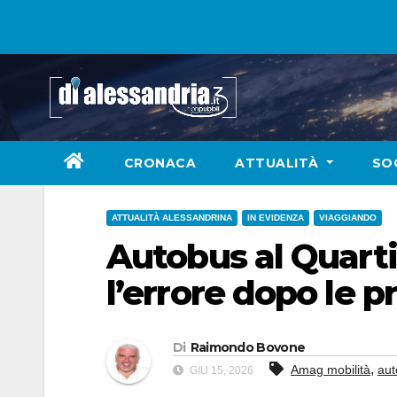
Skip
to
content
CRONACA
ATTUALITÀ
SO
ATTUALITÀ ALESSANDRINA
IN EVIDENZA
VIAGGIANDO
Autobus al Quart
l’errore dopo le p
Di
Raimondo Bovone
,
Amag mobilità
aut
GIU 15, 2026