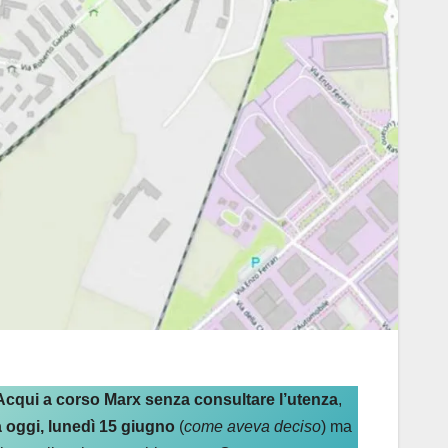
 Acqui a corso Marx senza consultare l’utenza
,
 oggi, lunedì 15 giugno
(
come aveva deciso
) ma