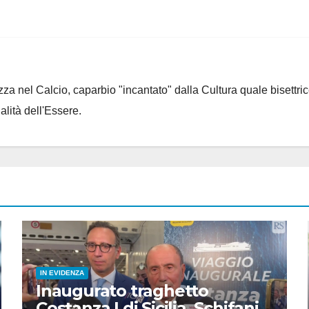
za nel Calcio, caparbio "incantato" dalla Cultura quale bisettrice
alità dell'Essere.
IN EVIDENZA
Inaugurato traghetto
Costanza I di Sicilia, Schifani