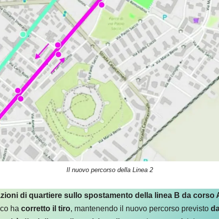
Il nuovo percorso della Linea 2
zioni di quartiere sullo spostamento della linea B da corso
lico ha
corretto il tiro
, mantenendo il nuovo percorso previsto
da