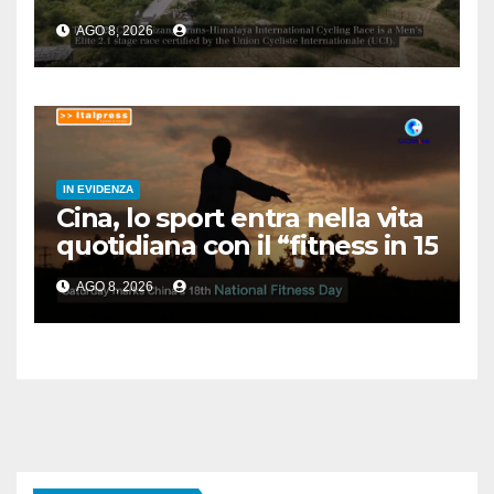
Himalaya Race
AGO 8, 2026
IN EVIDENZA
Cina, lo sport entra nella vita
quotidiana con il “fitness in 15
minuti”
AGO 8, 2026