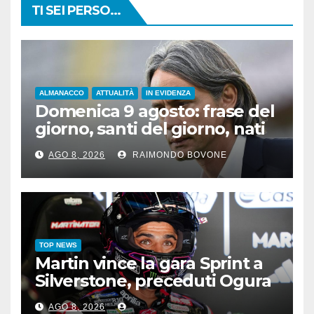
TI SEI PERSO...
ALMANACCO
ATTUALITÀ
IN EVIDENZA
Domenica 9 agosto: frase del
giorno, santi del giorno, nati
famosi, accadde oggi
AGO 8, 2026
RAIMONDO BOVONE
TOP NEWS
Martin vince la gara Sprint a
Silverstone, preceduti Ogura
e Bezzecchi
AGO 8, 2026