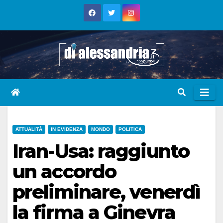
Skip
to
content
ATTUALITÀ
IN EVIDENZA
MONDO
POLITICA
Iran-Usa: raggiunto
un accordo
preliminare, venerdì
la firma a Ginevra