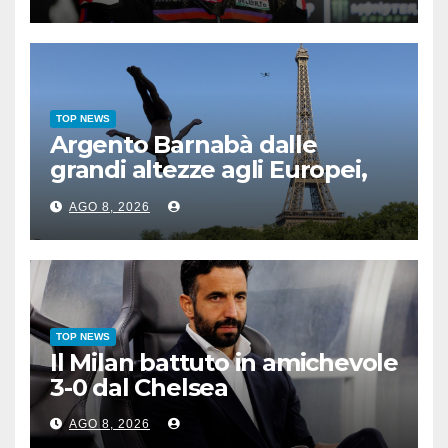
TOP NEWS
Argento Barnabà dalle
grandi altezze agli Europei,
bis azzurro dopo Cosetti
AGO 8, 2026
TOP NEWS
Il Milan battuto in amichevole
3-0 dal Chelsea
AGO 8, 2026