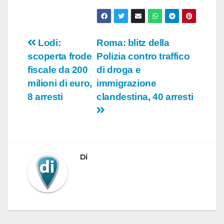
Navigazione
Lodi:
Roma: blitz della
scoperta frode
Polizia contro traffico
articoli
fiscale da 200
di droga e
milioni di euro,
immigrazione
8 arresti
clandestina, 40 arresti
Di