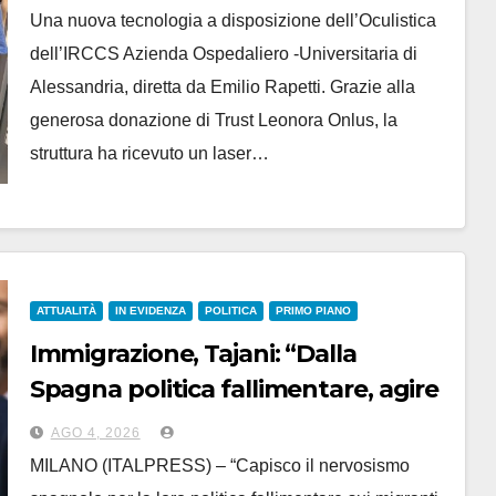
Una nuova tecnologia a disposizione dell’Oculistica
dell’IRCCS Azienda Ospedaliero -Universitaria di
Alessandria, diretta da Emilio Rapetti. Grazie alla
generosa donazione di Trust Leonora Onlus, la
struttura ha ricevuto un laser…
ATTUALITÀ
IN EVIDENZA
POLITICA
PRIMO PIANO
Immigrazione, Tajani: “Dalla
Spagna politica fallimentare, agire
era nostro dovere”
AGO 4, 2026
MILANO (ITALPRESS) – “Capisco il nervosismo