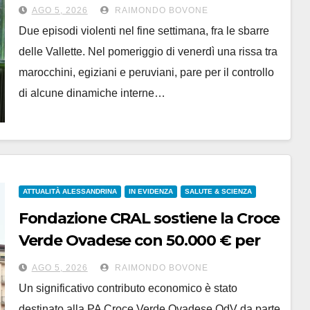
violenza
AGO 5, 2026
RAIMONDO BOVONE
Due episodi violenti nel fine settimana, fra le sbarre
delle Vallette. Nel pomeriggio di venerdì una rissa tra
marocchini, egiziani e peruviani, pare per il controllo
di alcune dinamiche interne…
ATTUALITÀ ALESSANDRINA
IN EVIDENZA
SALUTE & SCIENZA
Fondazione CRAL sostiene la Croce
Verde Ovadese con 50.000 € per
l’autoambulanza
AGO 5, 2026
RAIMONDO BOVONE
Un significativo contributo economico è stato
destinato alla PA Croce Verde Ovadese OdV da parte