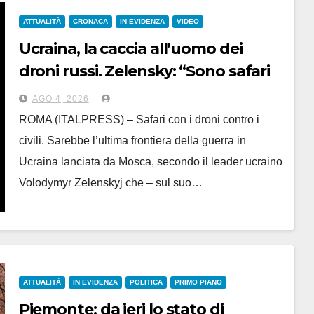
ATTUALITÀ
CRONACA
IN EVIDENZA
VIDEO
Ucraina, la caccia all’uomo dei
droni russi. Zelensky: “Sono safari
contro i civili”
AGO 4, 2026
ROMA (ITALPRESS) – Safari con i droni contro i
civili. Sarebbe l’ultima frontiera della guerra in
Ucraina lanciata da Mosca, secondo il leader ucraino
Volodymyr Zelenskyj che – sul suo…
ATTUALITÀ
IN EVIDENZA
POLITICA
PRIMO PIANO
Piemonte: da ieri lo stato di