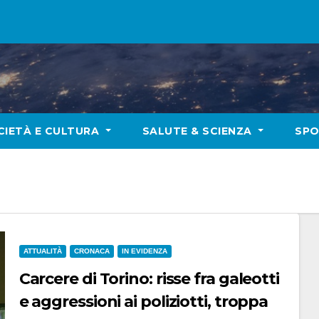
CIETÀ E CULTURA
SALUTE & SCIENZA
SP
ATTUALITÀ
CRONACA
IN EVIDENZA
Carcere di Torino: risse fra galeotti
e aggressioni ai poliziotti, troppa