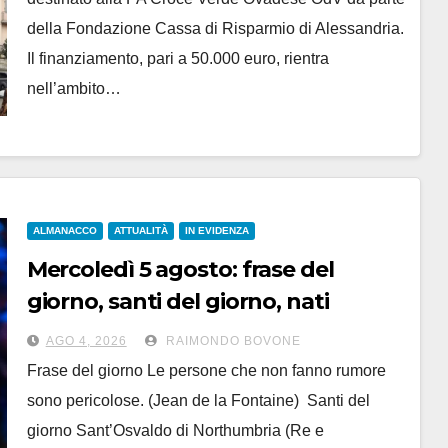
della Fondazione Cassa di Risparmio di Alessandria.
Il finanziamento, pari a 50.000 euro, rientra
nell’ambito…
ALMANACCO
ATTUALITÀ
IN EVIDENZA
Mercoledì 5 agosto: frase del
giorno, santi del giorno, nati
famosi, accadde oggi
AGO 4, 2026
RAIMONDO BOVONE
Frase del giorno Le persone che non fanno rumore
sono pericolose. (Jean de la Fontaine) Santi del
giorno Sant’Osvaldo di Northumbria (Re e