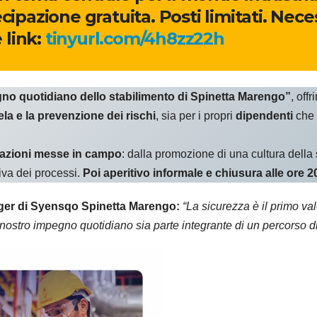
cipazione gratuita. Posti limitati. Neces
 link:
tinyurl.com/4h8zz22h
gno quotidiano dello stabilimento di Spinetta Marengo”
, off
la e la prevenzione dei rischi
, sia per i propri
dipendenti
che 
li azioni messe in campo
: dalla promozione di una cultura della s
iva dei processi.
Poi aperitivo informale e chiusura alle ore 2
ger di Syensqo Spinetta Marengo:
“La sicurezza è il primo va
ostro impegno quotidiano sia parte integrante di un percorso di 