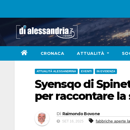
Skip
to
content
CRONACA
ATTUALITÀ
SO
ATTUALITÀ ALESSANDRINA
EVENTI
IN EVIDENZA
Syensqo di Spinet
per raccontare la 
Di
Raimondo Bovone
fabbriche aperte l
SET 16, 2025