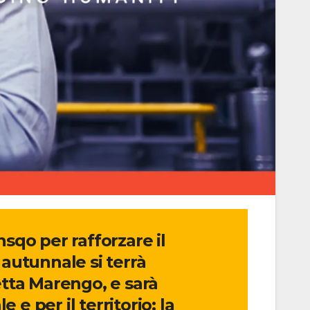
sqo per rafforzare il
 autunnale si terrà
etta Marengo, e sarà
e per il territorio: la