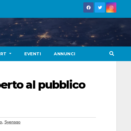
ORT
EVENTI
ANNUNCI
erto al pubblico
,
go
Syensqo