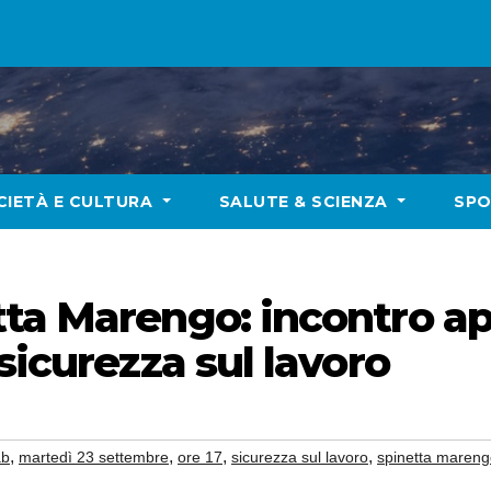
CIETÀ E CULTURA
SALUTE & SCIENZA
SP
ta Marengo: incontro ap
sicurezza sul lavoro
,
,
,
,
ab
martedì 23 settembre
ore 17
sicurezza sul lavoro
spinetta maren