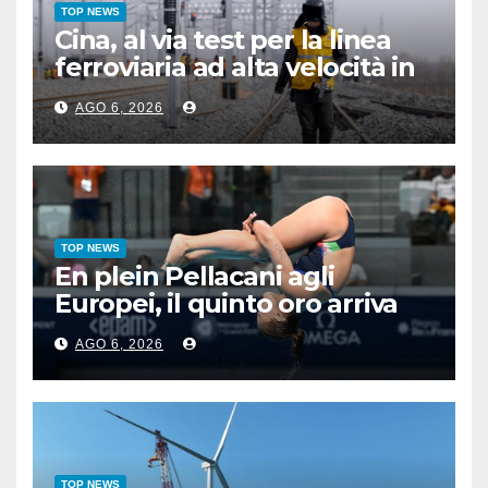
TOP NEWS
Cina, al via test per la linea
ferroviaria ad alta velocità in
zona permafrost
AGO 6, 2026
TOP NEWS
En plein Pellacani agli
Europei, il quinto oro arriva
nel sincro con Pizzini
AGO 6, 2026
TOP NEWS