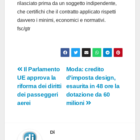
o
rilasciato prima da un soggetto indipendente,
che certifichi che il contratto applicato rispetti
davvero i minimi, economici e normativi.
fsc/gtr
Navigazione
Il Parlamento
Moda: credito
UE approva la
d’imposta design,
articoli
riforma dei diritti
esaurita in 48 ore la
dei passeggeri
dotazione da 60
aerei
milioni
Di