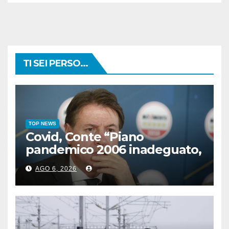
TI SEI PERSO...
TOP NEWS
Covid, Conte “Piano
pandemico 2006 inadeguato,
virus senza precedenti”
AGO 6, 2026