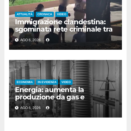
ATTUALITÀ
CRONACA
VIDEO
Immigrazione clandestina:
sgominata rete criminale tra
Algeria, Italia e Francia
AGO 6, 2026
ECONOMIA
IN EVIDENZA
VIDEO
Energia: aumenta la
produzione da gas e
fotovoltaico
AGO 6, 2026