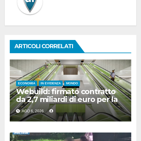
ARTICOLI CORRELATI
ECONOMIA
IN EVIDENZA
MONDO
Webuild: firmato contratto
da 2,7 miliardi di euro per la
nuova metropolitana di
AGO 6, 2026
Toronto