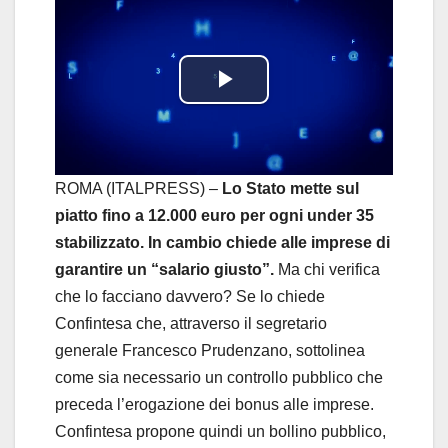
P
l
a
ROMA (ITALPRESS) –
Lo Stato mette sul
piatto fino a 12.000 euro per ogni under 35
y
stabilizzato. In cambio chiede alle imprese di
garantire un “salario giusto”.
Ma chi verifica
V
che lo facciano davvero? Se lo chiede
i
Confintesa che, attraverso il segretario
generale Francesco Prudenzano, sottolinea
d
come sia necessario un controllo pubblico che
preceda l’erogazione dei bonus alle imprese.
e
Confintesa propone quindi un bollino pubblico,