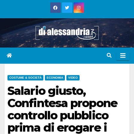
Skip
to
content
COSTUME & SOCIETÀ
ECONOMIA
VIDEO
Salario giusto,
Confintesa propone
controllo pubblico
prima di erogare i