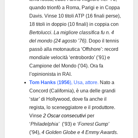
quando trionfò a Roma, Parigi e in Coppa
Davis. Vinse 10 titoli ATP (16 finali perse),
18 titoli in doppio (10 finali) in coppia con
Bertolucci
.
La migliore classifica fu n. 4
del mondo (24 agosto ’76)
. Dopo il tennis
passò alla motonautica ‘Offshore’: record
mondiale velocità ‘entrobordo’ (’91) e
Campione del Mondo (’04). Ora fa
l’opinionista in RAI.
Tom Hanks
(
1956
), Usa, attore.
Nato a
Concord (California), è una delle grandi
‘star’ di Hollywood, dove fa anche il
regista, lo sceneggiatore e il produttore.
Vinse
2 Oscar consecutivi
per
‘
Philadelphia’
(’93) e
‘Forrest Gump’
(’94),
4 Golden Globe e 4 Emmy Awards.