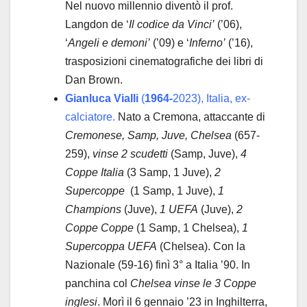
Nel nuovo millennio diventò il prof.
Langdon de ‘
Il codice da Vinci’
(’06),
‘
Angeli e demoni’
(’09) e ‘
Inferno’
(’16),
trasposizioni cinematografiche dei libri di
Dan Brown.
Gianluca Vialli
(
1964-
2023), Italia, ex-
calciatore.
Nato a Cremona, attaccante di
Cremonese, Samp, Juve, Chelsea
(657-
259),
vinse
2 scudetti
(Samp, Juve),
4
Coppe Italia
(3 Samp, 1 Juve),
2
Supercoppe
(1 Samp, 1 Juve),
1
Champions
(Juve),
1 UEFA
(Juve),
2
Coppe Coppe
(1 Samp, 1 Chelsea),
1
Supercoppa UEFA
(Chelsea). Con la
Nazionale (59-16) finì 3° a Italia ’90. In
panchina col
Chelsea
vinse le 3 Coppe
inglesi
. Morì il 6 gennaio ’23 in Inghilterra,