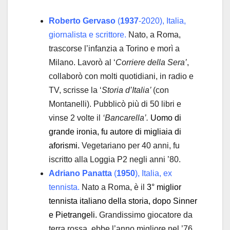
Roberto Gervaso
(
1937
-2020), Italia,
giornalista e scrittore.
Nato, a Roma,
trascorse l’infanzia a Torino e morì a
Milano. Lavorò al ‘
Corriere della Sera’
,
collaborò con molti quotidiani, in radio e
TV, scrisse la ‘
Storia d’Italia’
(con
Montanelli). Pubblicò più di 50 libri e
vinse 2 volte il
‘Bancarella’.
Uomo di
grande ironia, fu autore di migliaia di
aforismi.
Vegetariano per 40 anni, fu
iscritto alla Loggia P2 negli anni ’80.
Adriano Panatta
(
1950
), Italia, ex
tennista.
Nato a Roma, è il
3° miglior
tennista italiano della storia, dopo Sinner
e Pietrangeli.
Grandissimo giocatore da
terra rossa, ebbe l’anno migliore nel ’76,