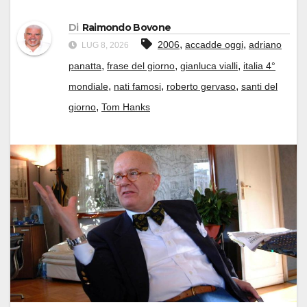
Di
Raimondo Bovone
,
,
2006
accadde oggi
adriano
LUG 8, 2026
,
,
,
panatta
frase del giorno
gianluca vialli
italia 4°
,
,
,
mondiale
nati famosi
roberto gervaso
santi del
,
giorno
Tom Hanks