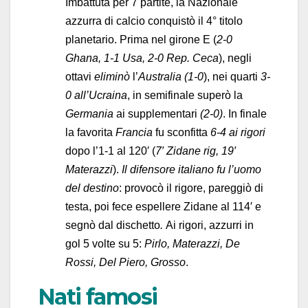
Imbattuta per 7 partite, la Nazionale
azzurra di calcio conquistò il 4° titolo
planetario. Prima nel girone E (
2-0
Ghana, 1-1 Usa, 2-0 Rep. Ceca
), negli
ottavi
eliminò
l’
Australia (1-0
), nei quarti
3-
0 all’Ucraina
, in semifinale superò la
Germania
ai supplementari
(2-0)
. In finale
la favorita
Francia
fu sconfitta
6-4 ai rigori
dopo l’1-1 al 120′ (
7′ Zidane rig, 19′
Materazzi
).
Il difensore italiano fu l’uomo
del destino
: provocò il rigore, pareggiò di
testa, poi fece espellere Zidane al 114′ e
segnò dal dischetto
.
Ai rigori, azzurri in
gol 5 volte su 5:
Pirlo, Materazzi, De
Rossi, Del Piero, Grosso
.
Nati famosi