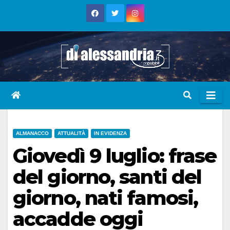
Skip
to
content
ALMANACCO
ATTUALITÀ
IN EVIDENZA
Giovedì 9 luglio: frase
del giorno, santi del
giorno, nati famosi,
accadde oggi