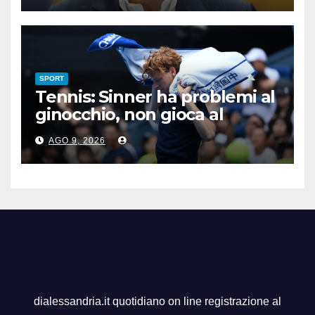
SPORT
Tennis: Sinner ha problemi al
ginocchio, non gioca al
Master 1000 di Cincinnati
AGO 9, 2026
dialessandria.it quotidiano on line registrazione al