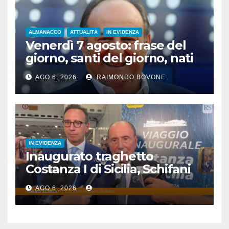
ALMANACCO
ATTUALITÀ
IN EVIDENZA
Venerdì 7 agosto: frase del
giorno, santi del giorno, nati
famosi, accadde oggi
AGO 6, 2026
RAIMONDO BOVONE
IN EVIDENZA
Inaugurato traghetto
Costanza I di Sicilia, Schifani
“Mantenuto impegni presi”
AGO 6, 2026