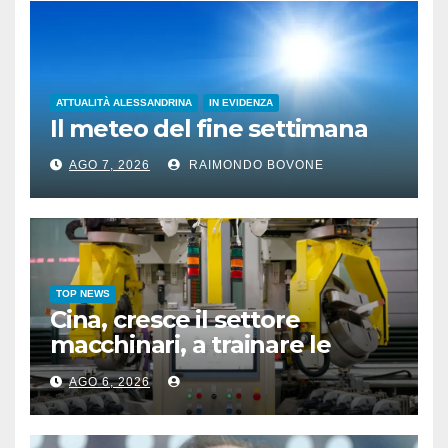
ATTUALITÀ ALESSANDRINA
IN EVIDENZA
Il meteo del fine settimana
AGO 7, 2026
RAIMONDO BOVONE
TOP NEWS
Cina, cresce il settore
macchinari, a trainare le
“attrezzature intelligenti”
AGO 6, 2026