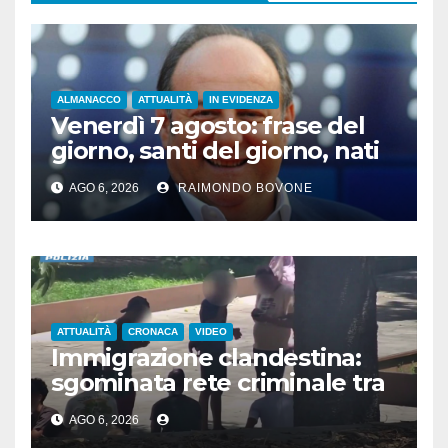
ALMANACCO
ATTUALITÀ
IN EVIDENZA
Venerdì 7 agosto: frase del
giorno, santi del giorno, nati
famosi, accadde oggi
AGO 6, 2026
RAIMONDO BOVONE
ATTUALITÀ
CRONACA
VIDEO
Immigrazione clandestina:
sgominata rete criminale tra
Algeria, Italia e Francia
AGO 6, 2026