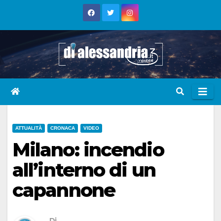
Skip
to
content
ATTUALITÀ
CRONACA
VIDEO
Milano: incendio
all’interno di un
capannone
Di