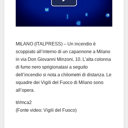
P
l
a
y
MILANO (ITALPRESS) – Un incendio è
scoppiato all’interno di un capannone a Milano
V
in via Don Giovanni Minzoni, 10. L’alta colonna
di fumo nero sprigionatasi a seguito
i
dell’incendio si nota a chilometri di distanza. Le
d
squadre dei Vigili del Fuoco di Milano sono
all’opera.
e
trl/mca2
o
(Fonte video: Vigili del Fuoco)