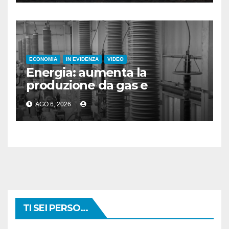
ECONOMIA
IN EVIDENZA
VIDEO
Energia: aumenta la
produzione da gas e
fotovoltaico
AGO 6, 2026
TI SEI PERSO...