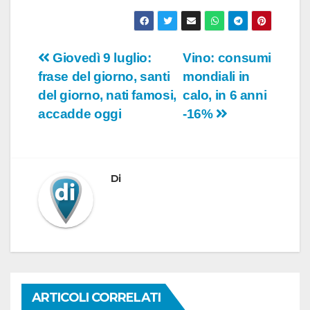
Navigazione
Giovedì 9 luglio:
Vino: consumi
frase del giorno, santi
mondiali in
articoli
del giorno, nati famosi,
calo, in 6 anni
accadde oggi
-16%
Di
ARTICOLI CORRELATI