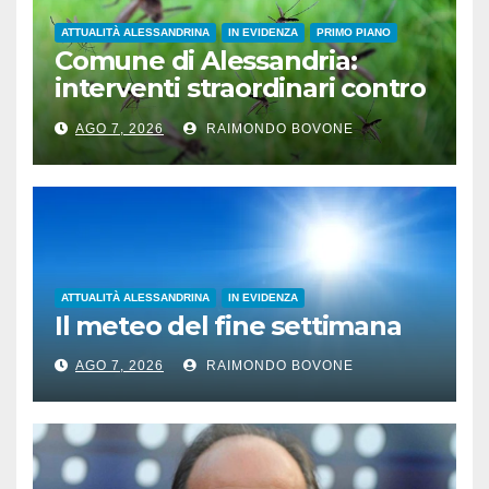
ATTUALITÀ ALESSANDRINA
IN EVIDENZA
PRIMO PIANO
Comune di Alessandria:
interventi straordinari contro
le zanzare
AGO 7, 2026
RAIMONDO BOVONE
ATTUALITÀ ALESSANDRINA
IN EVIDENZA
Il meteo del fine settimana
AGO 7, 2026
RAIMONDO BOVONE