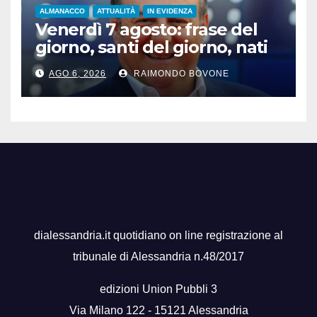
ALMANACCO
ATTUALITÀ
IN EVIDENZA
Venerdì 7 agosto: frase del
giorno, santi del giorno, nati
famosi, accadde oggi
AGO 6, 2026
RAIMONDO BOVONE
dialessandria.it quotidiano on line registrazione al
tribunale di Alessandria n.48/2017
edizioni Union Pubbli 3
Via Milano 122 - 15121 Alessandria