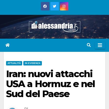
Skip
to
content
ATTUALITÀ
IN EVIDENZA
Iran: nuovi attacchi
USA a Hormuz e nel
Sud del Paese
Di