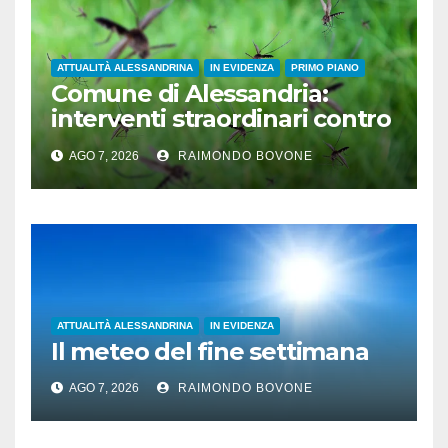
ATTUALITÀ ALESSANDRINA
IN EVIDENZA
PRIMO PIANO
Comune di Alessandria:
interventi straordinari contro
le zanzare
AGO 7, 2026
RAIMONDO BOVONE
ATTUALITÀ ALESSANDRINA
IN EVIDENZA
Il meteo del fine settimana
AGO 7, 2026
RAIMONDO BOVONE