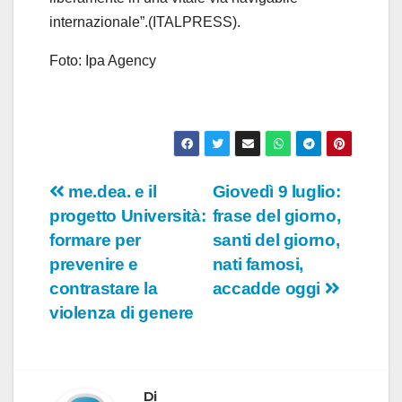
internazionale”.(ITALPRESS).
Foto: Ipa Agency
Navigazione
me.dea. e il
Giovedì 9 luglio:
progetto Università:
frase del giorno,
articoli
formare per
santi del giorno,
prevenire e
nati famosi,
contrastare la
accadde oggi
violenza di genere
Di