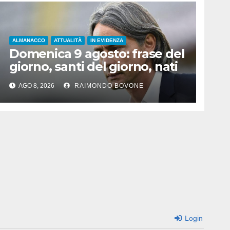
ALMANACCO
ATTUALITÀ
IN EVIDENZA
Domenica 9 agosto: frase del
giorno, santi del giorno, nati
famosi, accadde oggi
AGO 8, 2026
RAIMONDO BOVONE
Login