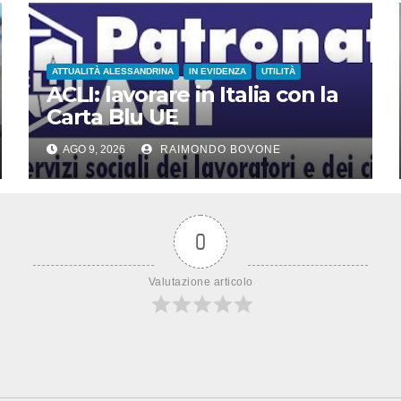
ATTUALITÀ ALESSANDRINA
IN EVIDENZA
UTILITÀ
ACLI: lavorare in Italia con la
Carta Blu UE
AGO 9, 2026
RAIMONDO BOVONE
0
Valutazione articolo