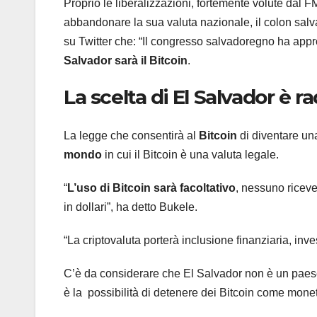
Proprio le liberalizzazioni, fortemente volute dal F
abbandonare la sua valuta nazionale, il colon salv
su Twitter che: “Il congresso salvadoregno ha appro
Salvador sarà il Bitcoin
.
La scelta di El Salvador è 
La legge che consentirà al
Bitcoin
di diventare u
mondo
in cui il Bitcoin è una valuta legale.
“
L’uso di Bitcoin sarà facoltativo
, nessuno ricev
in dollari”, ha detto Bukele.
“La criptovaluta porterà inclusione finanziaria, in
C’è da considerare che El Salvador non è un paese ri
è la possibilità di detenere dei Bitcoin come mone