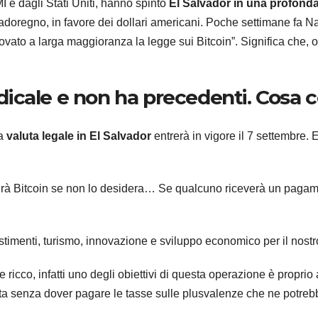
MI e dagli Stati Uniti, hanno spinto
El Salvador in una profond
adoregno, in favore dei dollari americani. Poche settimane fa Na
vato a larga maggioranza la legge sui Bitcoin”. Significa che, ol
radicale e non ha precedenti. Cosa
na
valuta legale in El Salvador
entrerà in vigore il 7 settembre. 
erà Bitcoin se non lo desidera… Se qualcuno riceverà un pagame
vestimenti, turismo, innovazione e sviluppo economico per il nos
cco, infatti uno degli obiettivi di questa operazione è proprio a
ta senza dover pagare le tasse sulle plusvalenze che ne potreb