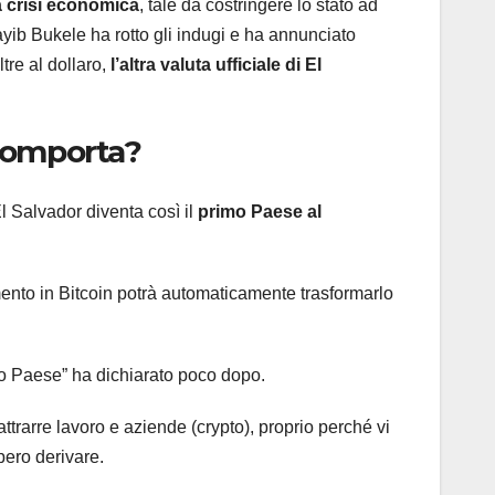
a crisi economica
, tale da costringere lo stato ad
yib Bukele ha rotto gli indugi e ha annunciato
tre al dollaro,
l’altra valuta ufficiale di El
 comporta?
El Salvador diventa così il
primo Paese al
nto in Bitcoin potrà automaticamente trasformarlo
tro Paese” ha dichiarato poco dopo.
ttrarre lavoro e aziende (crypto), proprio perché vi
bero derivare.