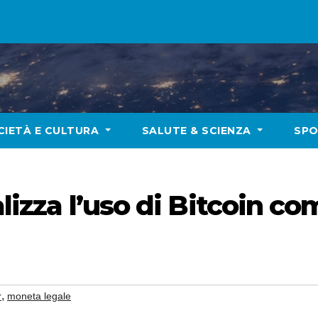
CIETÀ E CULTURA
SALUTE & SCIENZA
SP
alizza l’uso di Bitcoin 
,
r
moneta legale