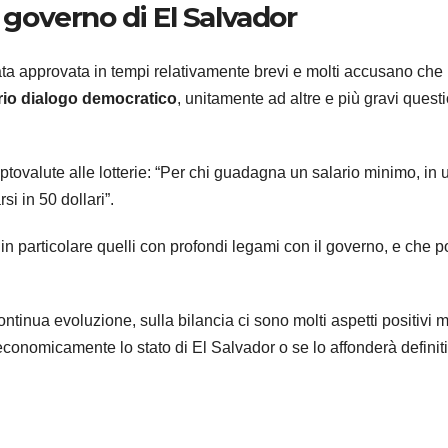
l governo di El Salvador
stata approvata in tempi relativamente brevi e molti accusano che 
io dialogo democratico
, unitamente ad altre e più gravi quest
riptovalute alle lotterie: “Per chi guadagna un salario minimo, i
i in 50 dollari”.
i, in particolare quelli con profondi legami con il governo, e che p
continua evoluzione, sulla bilancia ci sono molti aspetti positiv
 economicamente lo stato di El Salvador o se lo affonderà defini