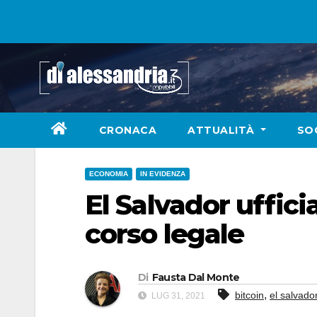
Skip
to
content
CRONACA
ATTUALITÀ
SO
ECONOMIA
IN EVIDENZA
El Salvador uffici
corso legale
Di
Fausta Dal Monte
,
bitcoin
el salvado
LUG 31, 2021