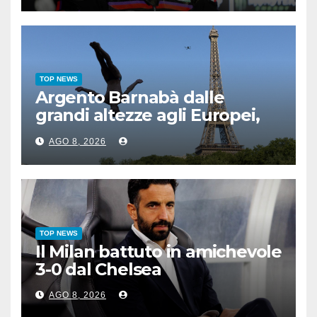
TOP NEWS
Argento Barnabà dalle
grandi altezze agli Europei,
bis azzurro dopo Cosetti
AGO 8, 2026
TOP NEWS
Il Milan battuto in amichevole
3-0 dal Chelsea
AGO 8, 2026