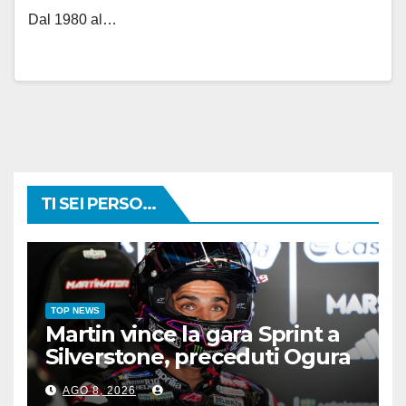
Dal 1980 al…
TI SEI PERSO...
TOP NEWS
Martin vince la gara Sprint a
Silverstone, preceduti Ogura
e Bezzecchi
AGO 8, 2026