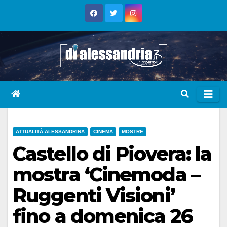
Skip
to
content
ATTUALITÀ ALESSANDRINA
CINEMA
MOSTRE
Castello di Piovera: la
mostra ‘Cinemoda –
Ruggenti Visioni’
fino a domenica 26