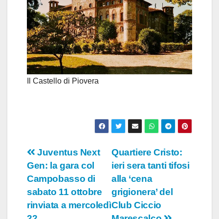
Il Castello di Piovera
Navigazione
Juventus Next
Quartiere Cristo:
Gen: la gara col
ieri sera tanti tifosi
articoli
Campobasso di
alla ‘cena
sabato 11 ottobre
grigionera’ del
rinviata a mercoledì
Club Ciccio
22
Marescalco