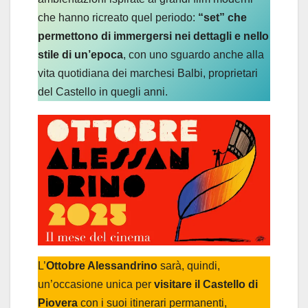
che hanno ricreato quel periodo:
“set” che
permettono di immergersi nei dettagli e nello
stile di un’epoca
, con uno sguardo anche alla
vita quotidiana dei marchesi Balbi, proprietari
del Castello in quegli anni.
L’
Ottobre Alessandrino
sarà, quindi,
un’occasione unica per
visitare il Castello di
Piovera
con i suoi itinerari permanenti,