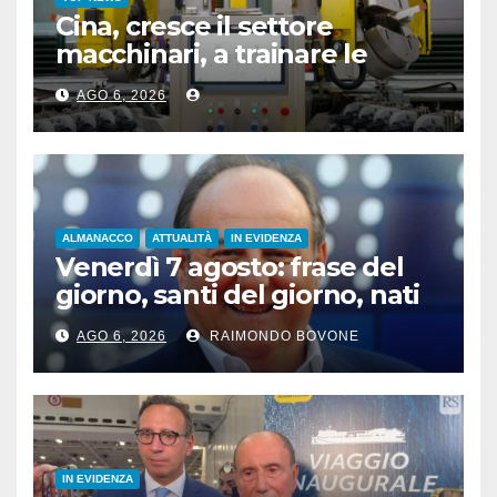
Cina, cresce il settore
macchinari, a trainare le
“attrezzature intelligenti”
AGO 6, 2026
ALMANACCO
ATTUALITÀ
IN EVIDENZA
Venerdì 7 agosto: frase del
giorno, santi del giorno, nati
famosi, accadde oggi
AGO 6, 2026
RAIMONDO BOVONE
IN EVIDENZA