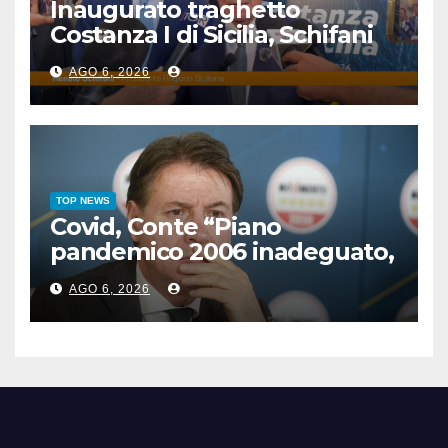
Inaugurato traghetto
Costanza I di Sicilia, Schifani
“Mantenuto impegni presi”
AGO 6, 2026
TOP NEWS
Covid, Conte “Piano
pandemico 2006 inadeguato,
virus senza precedenti”
AGO 6, 2026