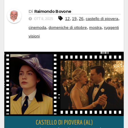
Di
Raimondo Bovone
,
,
,
,
12
19
26
castello di piovera
OTT 8, 2025
,
,
,
cinemoda
domeniche di ottobre
mostra
ruggenti
visioni