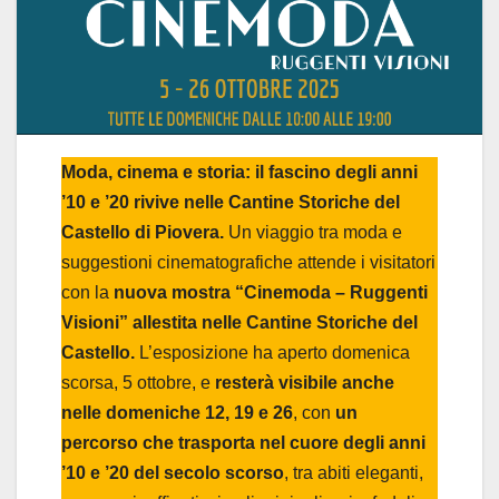
Moda, cinema e storia: il fascino degli anni
’10 e ’20 rivive nelle Cantine Storiche del
Castello di Piovera.
Un viaggio tra moda e
suggestioni cinematografiche attende i visitatori
con la
nuova mostra “Cinemoda – Ruggenti
Visioni” allestita nelle Cantine Storiche del
Castello.
L’esposizione ha aperto domenica
scorsa, 5 ottobre, e
resterà visibile anche
nelle domeniche 12, 19 e 26
, con
un
percorso che trasporta nel cuore degli anni
’10 e ’20 del secolo scorso
, tra abiti eleganti,