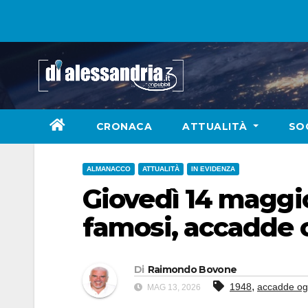
Skip
to
content
CRONACA
ATTUALITÀ
SO
ALMANACCO
ATTUALITÀ
IN EVIDENZA
Giovedì 14 maggio:
famosi, accadde 
Di
Raimondo Bovone
,
1948
accadde og
MAG 13, 2026