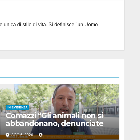
 unica di stile di vita. Si definisce "un Uomo
IN EVIDENZA
Comazzi “Gli animali non si
abbandonano, denunciate
chi lo fa”
AGO 6, 2026