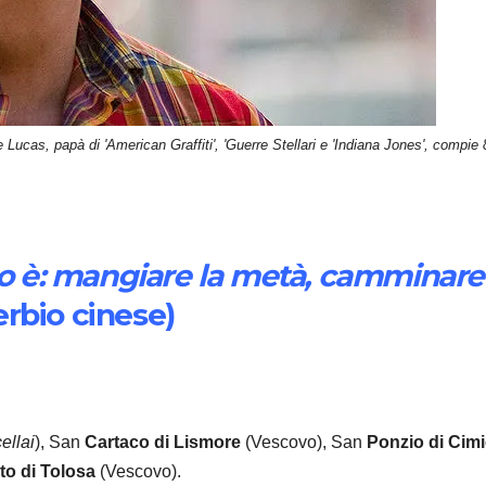
 Lucas, papà di 'American Graffiti', 'Guerre Stellari e 'Indiana Jones', compie 
o è: mangiare la metà, camminare il 
rbio cinese)
ellai
), San
Cartaco
di Lismore
(Vescovo), San
Ponzio
di Cim
to
di Tolosa
(Vescovo).