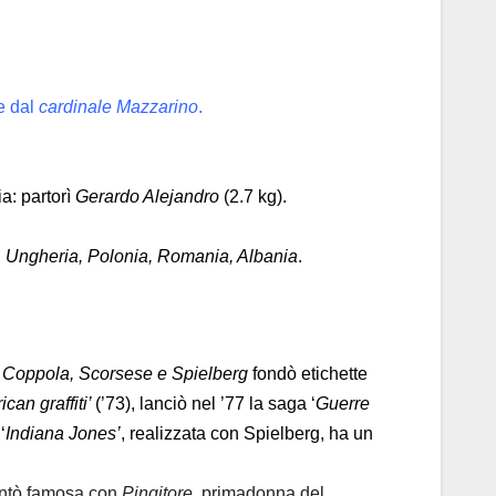
e dal
cardinale Mazzarino
.
a: partorì
Gerardo Alejandro
(2.7 kg).
, Ungheria, Polonia, Romania, Albania
.
n
Coppola, Scorsese e Spielberg
fondò etichette
can graffiti’
(’73), lanciò nel ’77 la saga ‘
Guerre
‘
Indiana Jones’
, realizzata con Spielberg, ha un
entò famosa con
Pingitore
, primadonna del