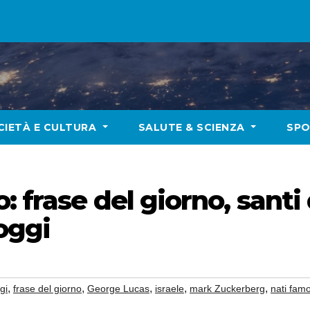
CIETÀ E CULTURA
SALUTE & SCIENZA
SP
 frase del giorno, santi 
oggi
,
,
,
,
,
gi
frase del giorno
George Lucas
israele
mark Zuckerberg
nati famo