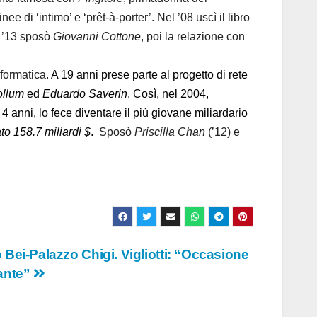
inee di ‘intimo’ e ‘prêt-à-porter’. Nel ’08 uscì il libro
l ’13 sposò
Giovanni Cottone
, poi la relazione con
nformatica.
A 19 anni prese parte al progetto di rete
llum
ed
Eduardo Saverin
. Così, nel 2004,
 anni, lo fece diventare il più giovane miliardario
ato
158.7 miliardi $
.
Sposò
Priscilla Chan
(’12) e
Bei-Palazzo Chigi. Vigliotti: “Occasione
ante”