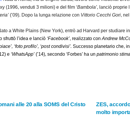
y (1996, venduti 3 milioni) e del film ‘
Bambola’
, lanciò proprie l
eria’
(’09). Dopo la lunga relazione con
Vittorio Cecchi Gori
, ne
Nato a White Plains (New York), entrò ad Harvard per studiare i
 sfruttò l’idea e lanciò
‘Facebook’
, realizzato con
Andrew McCo
piace’, ‘foto profilo’, ‘post condivisi’.
Successo planetario che, in 4
12) e
‘WhatsApp’
(’14), secondo ‘Forbes’ ha un
patrimonio stim
ani alle 20 alla SOMS del Cristo
ZES, accordo 
molto import