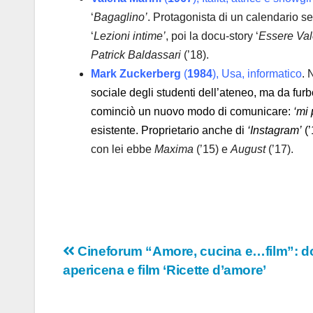
‘
Bagaglino’
. Protagonista di un calendario sex
‘
Lezioni intime’
, poi la docu-story ‘
Essere Val
Patrick Baldassari
(’18).
Mark Zuckerberg
(
1984
), Usa, informatico
. 
sociale degli studenti dell’ateneo, ma da furbo
cominciò un nuovo modo di comunicare:
‘mi 
esistente. Proprietario anche di
‘Instagram’
(’
con lei ebbe
Maxima
(’15) e
August
(’17).
Navigazione
Cineforum “Amore, cucina e…film”: dom
apericena e film ‘Ricette d’amore’
articoli