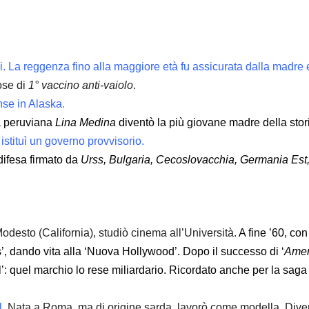
. La reggenza fino alla maggiore età fu assicurata dalla madre 
ose di
1° vaccino anti-vaiolo
.
nse in Alaska.
la peruviana
Lina Medina
diventò la più giovane madre della stori
istituì un governo provvisorio.
 difesa firmato da
Urss, Bulgaria, Cecoslovacchia, Germania Est
desto (California), studiò cinema all’Università.
A fine ’60, co
s’, dando vita alla ‘Nuova Hollywood’. Dopo il successo di ‘
Ameri
l’: quel marchio lo rese miliardario. Ricordato anche per la saga 
l.
Nata a Roma, ma di origine sarda, lavorò come modella. Div