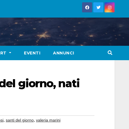
ORT
EVENTI
ANNUNCI
del giorno, nati
,
,
si
santi del giorno
valeria marini