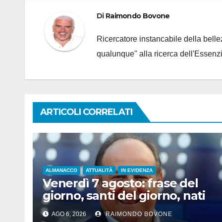
Di
Raimondo Bovone
Ricercatore instancabile della bellez
qualunque" alla ricerca dell'Essenzi
ARTICOLI CORRELATI
ALMANACCO
ATTUALITÀ
IN EVIDENZA
Venerdì 7 agosto: frase del
giorno, santi del giorno, nati
famosi, accadde oggi
AGO 6, 2026
RAIMONDO BOVONE