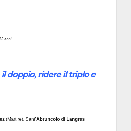
82 anni
doppio, ridere il triplo e
iez
(Martire), Sant’
Abruncolo
di Langres