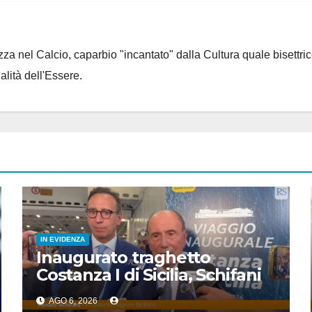
za nel Calcio, caparbio "incantato" dalla Cultura quale bisettrice
alità dell'Essere.
IN EVIDENZA
Inaugurato traghetto
Costanza I di Sicilia, Schifani
“Mantenuto impegni presi”
AGO 6, 2026