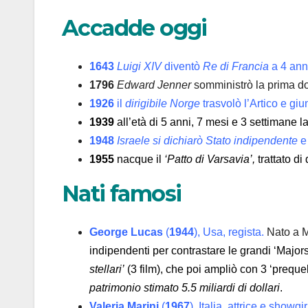
Accadde oggi
1643
Luigi XIV
diventò
Re di Francia
a 4 anni
1796
Edward Jenner
somministrò la prima d
1926
il
dirigibile Norge
trasvolò l’Artico e giu
1939
all’età di 5 anni, 7 mesi e 3 settimane 
1948
Israele si dichiarò Stato indipendente
e 
1955
nacque il
‘Patto di Varsavia’,
trattato di
Nati famosi
George Lucas
(
1944
), Usa, regista.
Nato a Mo
indipendenti per contrastare le grandi ‘Major
stellari’
(3 film), che poi ampliò con 3 ‘preque
patrimonio stimato 5.5 miliardi di dollari
.
Valeria Marini
(
1967
), Italia, attrice e showgir