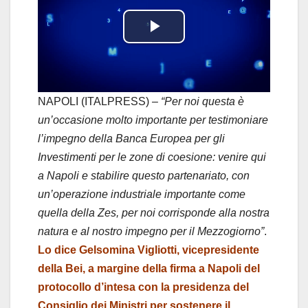
P
l
a
NAPOLI (ITALPRESS) –
“Per noi questa è
un’occasione molto importante per testimoniare
y
l’impegno della Banca Europea per gli
Investimenti per le zone di coesione: venire qui
V
a Napoli e stabilire questo partenariato, con
i
un’operazione industriale importante come
quella della Zes, per noi corrisponde alla nostra
d
natura e al nostro impegno per il Mezzogiorno”
.
Lo dice Gelsomina Vigliotti, vicepresidente
e
della Bei, a margine della firma a Napoli del
o
protocollo d’intesa con la presidenza del
Consiglio dei Ministri per sostenere il