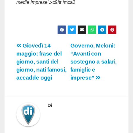
medie imprese”.
xc9/trl/mca2
Navigazione
Giovedì 14
Governo, Meloni:
maggio: frase del
“Avanti con
articoli
giorno, santi del
sostegno a salari,
giorno, nati famosi,
famiglie e
accadde oggi
imprese”
Di