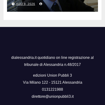
“manuale” omonimo
AGO 9, 2026
dialessandria.it quotidiano on line registrazione al
tribunale di Alessandria n.48/2017
edizioni Union Pubbli 3
Via Milano 122 - 15121 Alessandria
0131221988
direttore@unionpubbli3.it