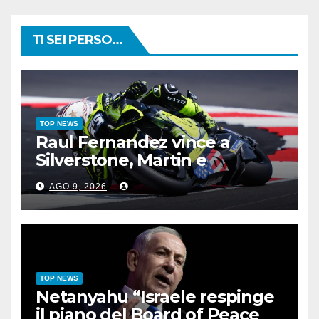
TI SEI PERSO...
TOP NEWS
Raul Fernandez vince a
Silverstone, Martin e
Bezzecchi sul podio
AGO 9, 2026
TOP NEWS
Netanyahu “Israele respinge
il piano del Board of Peace