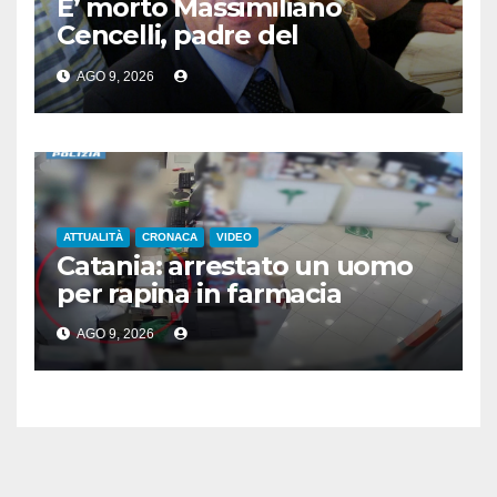
E’ morto Massimiliano
Cencelli, padre del
“manuale” omonimo
AGO 9, 2026
ATTUALITÀ
CRONACA
VIDEO
Catania: arrestato un uomo
per rapina in farmacia
AGO 9, 2026