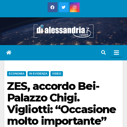
Skip
to
content
ECONOMIA
IN EVIDENZA
VIDEO
ZES, accordo Bei-
Palazzo Chigi.
Vigliotti: “Occasione
molto importante”