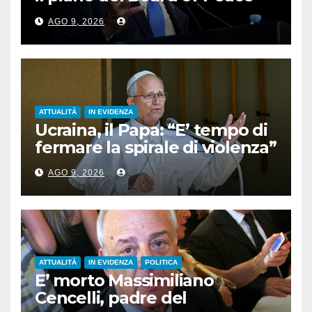
per Gaza”
AGO 9, 2026
ATTUALITÀ
IN EVIDENZA
Ucraina, il Papa: “E’ tempo di
fermare la spirale di violenza”
AGO 9, 2026
ATTUALITÀ
IN EVIDENZA
POLITICA
E’ morto Massimiliano
Cencelli, padre del