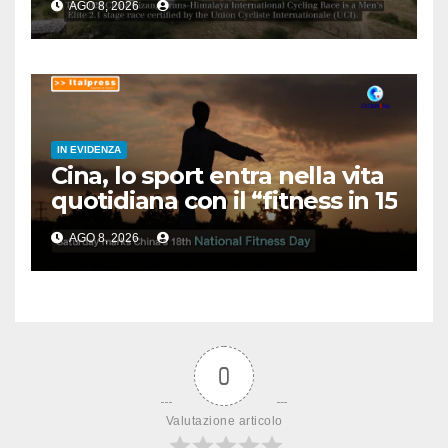
AGO 8, 2026
IN EVIDENZA
Cina, lo sport entra nella vita
quotidiana con il “fitness in 15
minuti”
AGO 8, 2026
0
Valutazione articolo