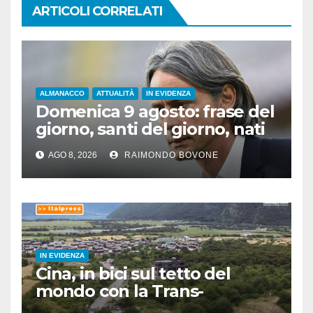
ARTICOLI CORRELATI
ALMANACCO
ATTUALITÀ
IN EVIDENZA
Domenica 9 agosto: frase del
giorno, santi del giorno, nati
famosi, accadde oggi
AGO 8, 2026
RAIMONDO BOVONE
IN EVIDENZA
Cina, in bici sul tetto del
mondo con la Trans-
Himalaya Race