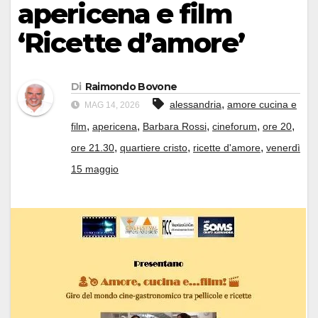
apericena e film
‘Ricette d’amore’
Di
Raimondo Bovone
,
alessandria
amore cucina e
MAG 14, 2026
,
,
,
,
,
film
apericena
Barbara Rossi
cineforum
ore 20
,
,
,
ore 21.30
quartiere cristo
ricette d'amore
venerdì
15 maggio