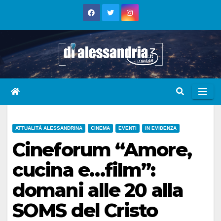
Skip
to
content
ATTUALITÀ ALESSANDRINA
CINEMA
EVENTI
IN EVIDENZA
Cineforum “Amore,
cucina e…film”:
domani alle 20 alla
SOMS del Cristo