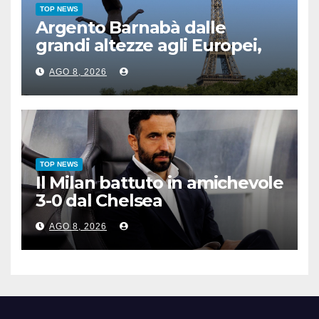
TOP NEWS
Argento Barnabà dalle
grandi altezze agli Europei,
bis azzurro dopo Cosetti
AGO 8, 2026
TOP NEWS
Il Milan battuto in amichevole
3-0 dal Chelsea
AGO 8, 2026