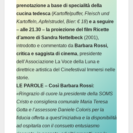
prenotazione a base di specialità della
cucina tedesca
(
Kartoffelpuffer, Fleisch und
Kartoffeln, Apfelstrudel, Bier: € 18
)
e a seguire
– alle 21.30 – la proiezione del film Ricette
d’amore di Sandra Nettelbeck
(2001),
introdotto e commentato da
Barbara Rossi,
critica e saggista di cinema
, presidente
dell’Associazione La Voce della Luna e
direttrice artistica del Cinefestival Immersi nelle
storie.
LE PAROLE – Così Barbara Rossi:
«Ringrazio di cuore la presidente della SOMS
Cristo e consigliera comunale Maria Teresa
Gotta e l’assessore Daniele Coloris per la
fiducia offerta a quest’iniziativa e la disponibilità
ad ospitarla con il consueto entusiasmo