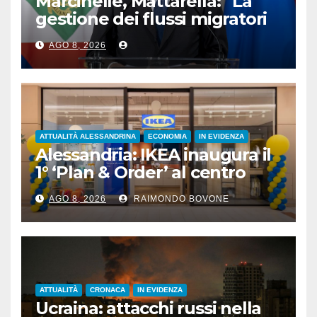
Marcinelle, Mattarella: “La
gestione dei flussi migratori
rispetti la dignità delle
AGO 8, 2026
persone”
ATTUALITÀ ALESSANDRINA
ECONOMIA
IN EVIDENZA
Alessandria: IKEA inaugura il
1° ‘Plan & Order’ al centro
commerciale Panorama
AGO 8, 2026
RAIMONDO BOVONE
ATTUALITÀ
CRONACA
IN EVIDENZA
Ucraina: attacchi russi nella