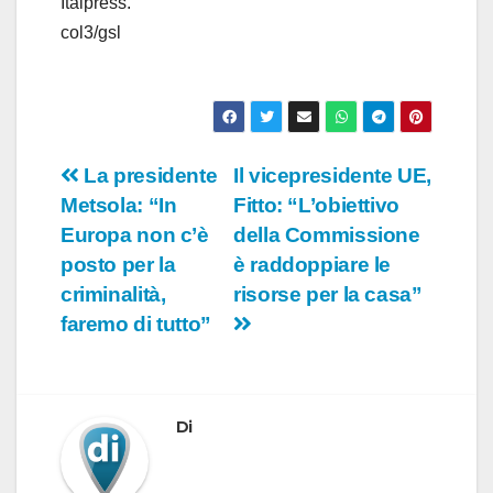
Italpress.
col3/gsl
Navigazione
La presidente
Il vicepresidente UE,
Metsola: “In
Fitto: “L’obiettivo
articoli
Europa non c’è
della Commissione
posto per la
è raddoppiare le
criminalità,
risorse per la casa”
faremo di tutto”
Di