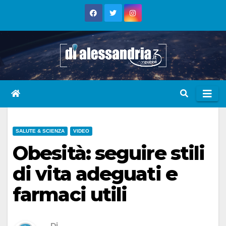
Skip
to
content
SALUTE & SCIENZA
VIDEO
Obesità: seguire stili
di vita adeguati e
farmaci utili
Di