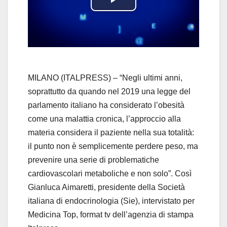
P
l
a
y
MILANO (ITALPRESS) – “Negli ultimi anni,
soprattutto da quando nel 2019 una legge del
V
parlamento italiano ha considerato l’obesità
come una malattia cronica, l’approccio alla
i
materia considera il paziente nella sua totalità:
d
il punto non è semplicemente perdere peso, ma
prevenire una serie di problematiche
e
cardiovascolari metaboliche e non solo”. Così
Gianluca Aimaretti, presidente della Società
o
italiana di endocrinologia (Sie), intervistato per
Medicina Top, format tv dell’agenzia di stampa