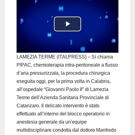
P
l
a
LAMEZIA TERME (ITALPRESS) – Si chiama
PIPAC, chemioterapia intra-peritoneale a flusso
y
d’aria pressurizzata, la procedura chirurgica
eseguita oggi, per la prima volta in Calabria,
V
all’ospedale “Giovanni Paolo II” di Lamezia
i
Terme dell’Azienda Sanitaria Provinciale di
Catanzaro. Il delicato intervento è stato
d
effettuato all’interno del blocco operatorio in
anestesia generale da un’equipe
e
multidisciplinare condotta dal dottore Manfredo