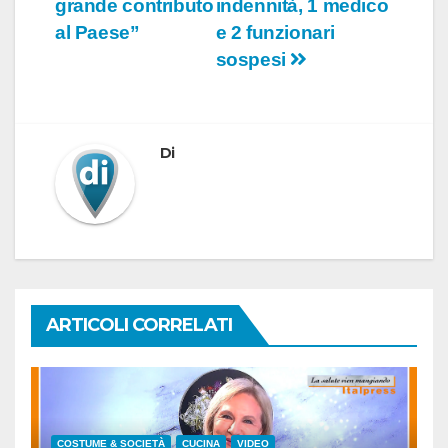
grande contributo
indennità, 1 medico
al Paese”
e 2 funzionari
sospesi
Di
ARTICOLI CORRELATI
COSTUME & SOCIETÀ
CUCINA
VIDEO