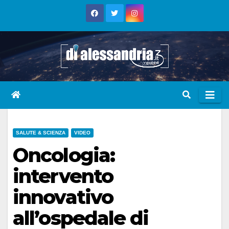
Skip
to
content
SALUTE & SCIENZA
VIDEO
Oncologia:
intervento
innovativo
all’ospedale di