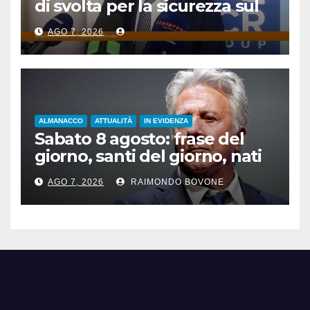
di svolta per la sicurezza sul
lavoro”
AGO 7, 2026
ALMANACCO
ATTUALITÀ
IN EVIDENZA
Sabato 8 agosto: frase del
giorno, santi del giorno, nati
famosi, accadde oggi
AGO 7, 2026
RAIMONDO BOVONE