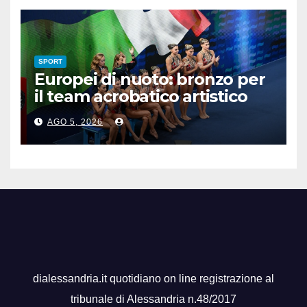
SPORT
Europei di nuoto: bronzo per
il team acrobatico artistico
dell’Italia
AGO 5, 2026
dialessandria.it quotidiano on line registrazione al
tribunale di Alessandria n.48/2017