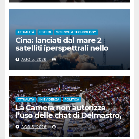
ATTUALITÀ
ESTERI
SCIENCE & TECHNOLOGY
Cina: lanciati dal mare 2
satelliti iperspettrali nello
Shandong
AGO 5, 2026
ATTUALITÀ
IN EVIDENZA
POLITICA
La Camera non autorizza
l’uso delle chat di Delmastro,
voto a scrutinio segreto
AGO 5, 2026