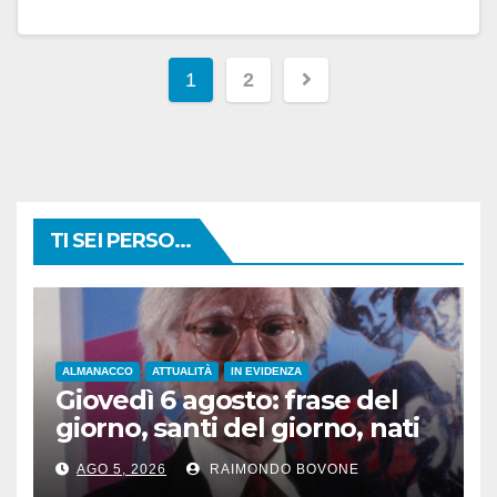
Paginazione
1
2
degli
articoli
TI SEI PERSO...
ALMANACCO
ATTUALITÀ
IN EVIDENZA
Giovedì 6 agosto: frase del
giorno, santi del giorno, nati
famosi, accadde oggi
AGO 5, 2026
RAIMONDO BOVONE