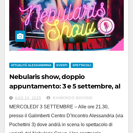
ATTUALITÀ ALESSANDRINA
EVENTI
SPETTACOLI
Nebularis show, doppio
appuntamento: 3 e 5 settembre, al
‘Galimberti’ e a San Giuliano
AGO 24, 2025
RAIMONDO BOVONE
Vecchio
MERCOLEDI’ 3 SETTEMBRE – Alle ore 21.30,
presso il Galimberti Centro D’Incontro Alessandria (via
Pochettini 3) dove andrà in scena lo spettacolo di