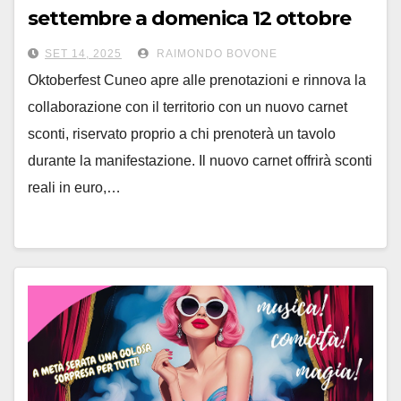
settembre a domenica 12 ottobre
nell’Area del Palazzetto
SET 14, 2025
RAIMONDO BOVONE
Oktoberfest Cuneo apre alle prenotazioni e rinnova la
collaborazione con il territorio con un nuovo carnet
sconti, riservato proprio a chi prenoterà un tavolo
durante la manifestazione. Il nuovo carnet offrirà sconti
reali in euro,…