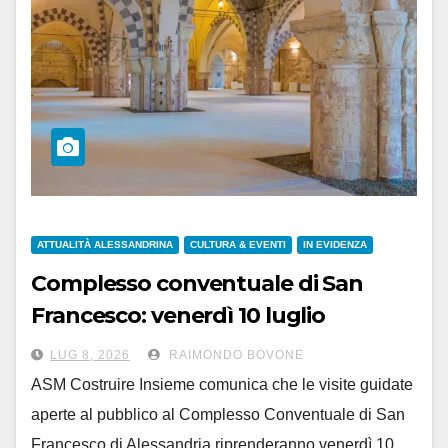
ATTUALITÀ ALESSANDRINA
CULTURA & EVENTI
IN EVIDENZA
Complesso conventuale di San
Francesco: venerdì 10 luglio
riprendono le visite guidate
LUG 8, 2026
RAIMONDO BOVONE
ASM Costruire Insieme comunica che le visite guidate
aperte al pubblico al Complesso Conventuale di San
Francesco di Alessandria riprenderanno venerdì 10