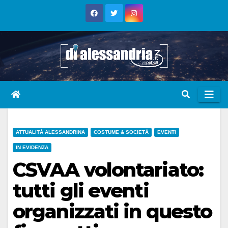
Skip
to
content
ATTUALITÀ ALESSANDRINA
COSTUME & SOCIETÀ
EVENTI
IN EVIDENZA
CSVAA volontariato:
tutti gli eventi
organizzati in questo