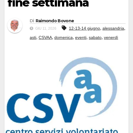
fine settimana
Di
Raimondo Bovone
,
,
12-13-14 giugno
alessandria
GIU 11, 2026
,
,
,
,
,
asti
CSVAA
domenica
eventi
sabato
venerdì