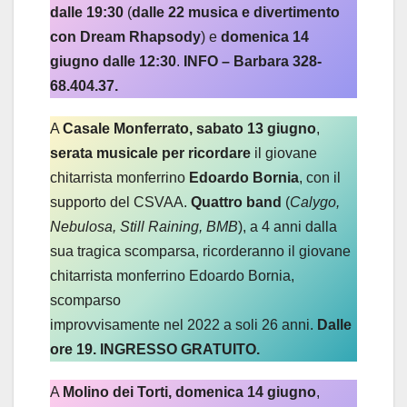
dalle 19:30
(
dalle 22 musica e divertimento
con Dream Rhapsody
) e
domenica 14
giugno dalle 12:30
.
INFO – Barbara 328-
68.404.37.
A
Casale Monferrato, sabato 13 giugno
,
serata musicale per ricordare
il giovane
chitarrista monferrino
Edoardo Bornia
, con il
supporto del CSVAA.
Quattro band
(
Calygo,
Nebulosa, Still Raining, BMB
), a 4 anni dalla
sua tragica scomparsa, ricorderanno il giovane
chitarrista monferrino Edoardo Bornia,
scomparso
improvvisamente nel 2022 a soli 26 anni.
Dalle
ore 19. INGRESSO GRATUITO.
A
Molino dei Torti, domenica 14 giugno
,