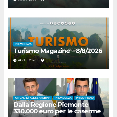
IN EVIDENZA
Turismo Magazine – 8/8/2026
AGO 8, 2026
ATTUALITÀ ALESSANDRINA
IN EVIDENZA
PRIMO PIANO
Dalla Regione Piemonte
330.000 euro per le caserme