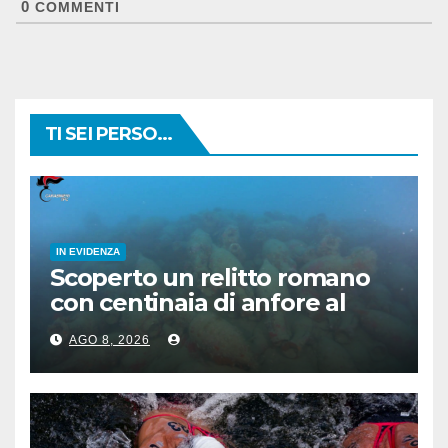
0
COMMENTI
TI SEI PERSO...
IN EVIDENZA
Scoperto un relitto romano
con centinaia di anfore al
largo di Mazara del Vallo
AGO 8, 2026