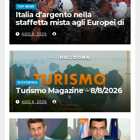
TOP NEWS
Italia d’argento nella
staffetta mista agli Europei di
nuoto di fondo
AGO 8, 2026
IN EVIDENZA
Turismo Magazine – 8/8/2026
AGO 8, 2026