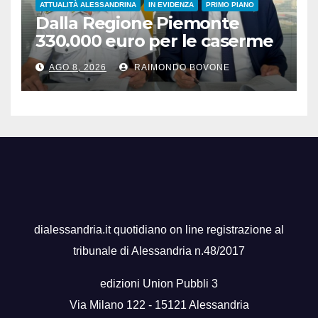
ATTUALITÀ ALESSANDRINA
IN EVIDENZA
PRIMO PIANO
Dalla Regione Piemonte
330.000 euro per le caserme
della Guardia di Finanza
AGO 8, 2026
RAIMONDO BOVONE
dialessandria.it quotidiano on line registrazione al
tribunale di Alessandria n.48/2017
edizioni Union Pubbli 3
Via Milano 122 - 15121 Alessandria