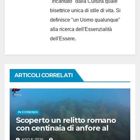
"incantato" dalla Cultura quale
bisettrice unica di stile di vita. Si
definisce "un Uomo qualunque"
alla ricerca dell'Essenzialità
dell'Essere.
ARTICOLI CORRELATI
IN EVIDENZA
Scoperto un relitto romano
con centinaia di anfore al
largo di Mazara del Vallo
AGO 8, 2026