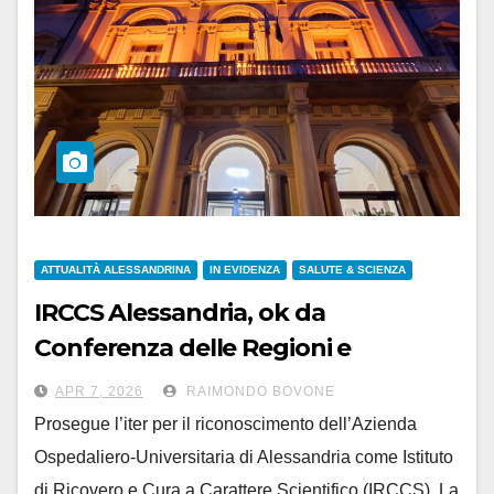
ATTUALITÀ ALESSANDRINA
IN EVIDENZA
SALUTE & SCIENZA
IRCCS Alessandria, ok da
Conferenza delle Regioni e
Commissione Salute
APR 7, 2026
RAIMONDO BOVONE
Prosegue l’iter per il riconoscimento dell’Azienda
Ospedaliero-Universitaria di Alessandria come Istituto
di Ricovero e Cura a Carattere Scientifico (IRCCS). La