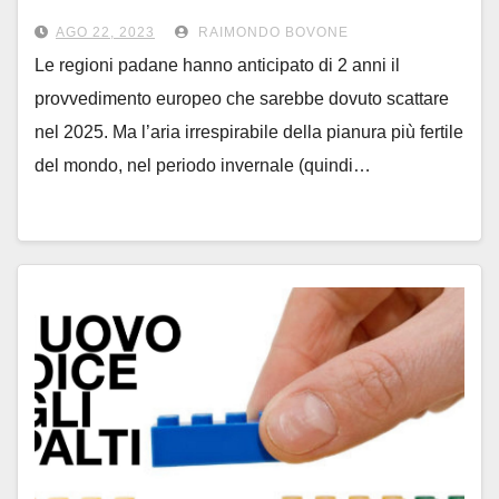
primavera in orario diurno
AGO 22, 2023
RAIMONDO BOVONE
Le regioni padane hanno anticipato di 2 anni il
provvedimento europeo che sarebbe dovuto scattare
nel 2025. Ma l’aria irrespirabile della pianura più fertile
del mondo, nel periodo invernale (quindi…