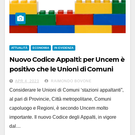
ATTUALITÀ
ECONOMIA
IN EVIDENZA
Nuovo Codice Appalti: per Uncem è
positivo che le Unioni di Comuni
siano considerate come le città
APR 4, 2023
RAIMONDO BOVONE
Considerare le Unioni di Comuni ‘stazioni appaltanti”,
al pari di Provincie, Città metropolitane, Comuni
capoluogo e Regioni, è secondo Uncem molto
importante. Il nuovo Codice degli Appalti, in vigore
dal…