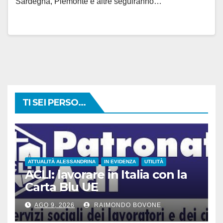
Sardegna, Piemonte e altre seguiranno…
TI SEI PERSO...
ATTUALITÀ ALESSANDRINA
IN EVIDENZA
UTILITÀ
ACLI: lavorare in Italia con la
Carta Blu UE
AGO 9, 2026
RAIMONDO BOVONE