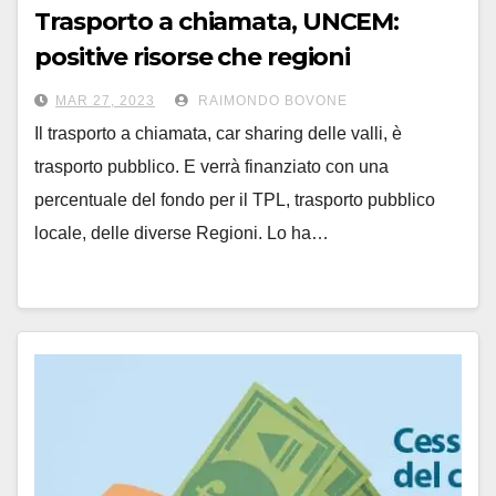
Trasporto a chiamata, UNCEM:
positive risorse che regioni
investiranno per gli ‘Uber della
MAR 27, 2023
RAIMONDO BOVONE
montagna’
Il trasporto a chiamata, car sharing delle valli, è
trasporto pubblico. E verrà finanziato con una
percentuale del fondo per il TPL, trasporto pubblico
locale, delle diverse Regioni. Lo ha…