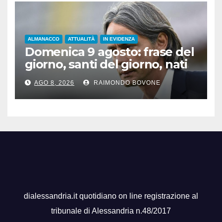
ALMANACCO
ATTUALITÀ
IN EVIDENZA
Domenica 9 agosto: frase del
giorno, santi del giorno, nati
famosi, accadde oggi
AGO 8, 2026
RAIMONDO BOVONE
dialessandria.it quotidiano on line registrazione al
tribunale di Alessandria n.48/2017