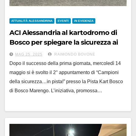
ATTUALITÀ ALESSANDRINA
EVENTI
IN EVIDENZA
ACI Alessandria al kartodromo di
Bosco per spiegare la sicurezza ai
ragazzini
MAG 25, 2025
RAIMONDO BOVONE
Dopo il successo della prima giornata, mercoledì 14
maggio si è svolto il 2° appuntamento di “Campioni
della sicurezza…in pista!” presso la Pista Kart Bosco
di Bosco Marengo. L’iniziativa, promossa…