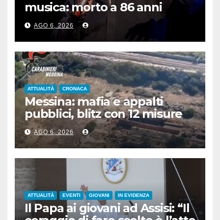
musica: morto a 86 anni
Francesco Guccini
AGO 6, 2026
ATTUALITÀ
CRONACA
Messina: mafia e appalti
pubblici, blitz con 12 misure
cautelari
AGO 6, 2026
ATTUALITÀ
EVENTI
GIOVANI
IN EVIDENZA
Il Papa ai giovani ad Assisi: “Il