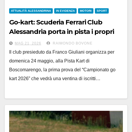
ATTUALITÀ ALESSANDRINA
IN EVIDENZA
MOTORI
SPORT
Go-kart: Scuderia Ferrari Club
Alessandria porta in pista i propri
soci domenica 24 maggio
MAG 21, 2026
RAIMONDO BOVONE
Il club presieduto da Franco Giuliani organizza per
domenica 24 maggio, alla Pista Kart di
Boscomarengo, la prima prova del “Campionato go
kart 2026” che vedrà una ventina di iscritti…