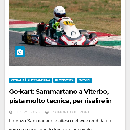
ATTUALITÀ ALESSANDRINA
IN EVIDENZA
MOTORI
Go-kart: Sammartano a Viterbo,
pista molto tecnica, per risalire in
classifica
LUG 25, 2025
RAIMONDO BOVONE
Lorenzo Sammartano è atteso nel weekend da un
vero e proprio tour de force sul rinnovato