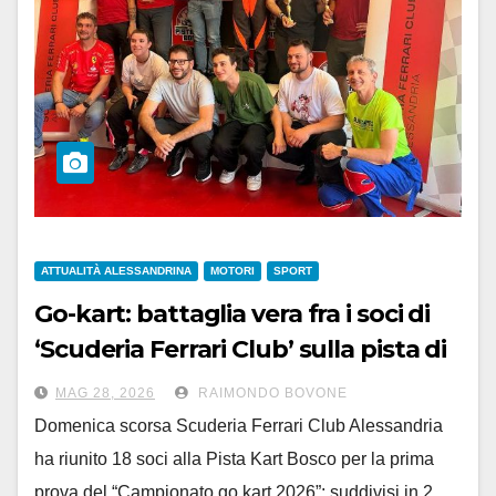
ATTUALITÀ ALESSANDRINA
MOTORI
SPORT
Go-kart: battaglia vera fra i soci di
‘Scuderia Ferrari Club’ sulla pista di
Bosco Marengo
MAG 28, 2026
RAIMONDO BOVONE
Domenica scorsa Scuderia Ferrari Club Alessandria
ha riunito 18 soci alla Pista Kart Bosco per la prima
prova del “Campionato go kart 2026”: suddivisi in 2